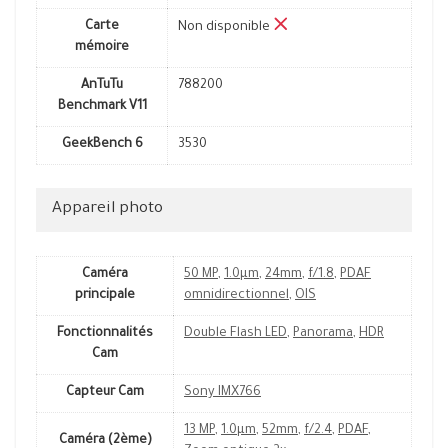
Carte
Non disponible
mémoire
AnTuTu
788200
Benchmark V11
GeekBench 6
3530
Appareil photo
Caméra
50 MP
,
1.0µm
,
24mm
,
f/1.8
,
PDAF
principale
omnidirectionnel
,
OIS
Fonctionnalités
Double Flash LED
,
Panorama
,
HDR
Cam
Capteur Cam
Sony IMX766
13 MP
,
1.0µm
,
52mm
,
f/2.4
,
PDAF
,
Caméra (2ème)