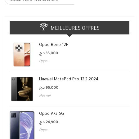
MEILLEURES OFFRES
Oppo Reno 12F
د.ج
35,000
Oppo
Huawei MatePad Pro 12.2 2024
د.ج
95,000
Huawei
Oppo A73 5G
د.ج
24,900
Oppo