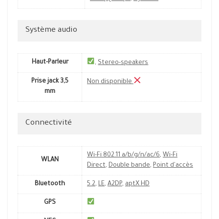
Système audio
Haut-Parleur
,
Stereo-speakers
Prise jack 3,5
Non disponible
mm
Connectivité
Wi-Fi 802.11 a/b/g/n/ac/6
,
Wi-Fi
WLAN
Direct
,
Double bande
,
Point d'accès
Bluetooth
5.2
,
LE
,
A2DP
,
aptX HD
GPS