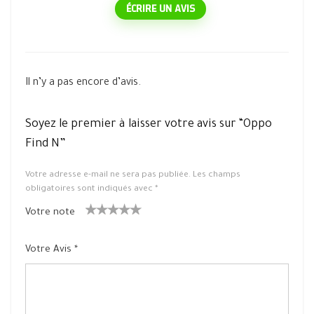
ÉCRIRE UN AVIS
Il n’y a pas encore d’avis.
Soyez le premier à laisser votre avis sur “Oppo
Find N”
Votre adresse e-mail ne sera pas publiée.
Les champs
obligatoires sont indiqués avec
*
Votre note
1
2 ét
3 étoile
4 étoiles
5 étoiles
ét
oiles
s sur 5
sur 5
sur 5
Votre Avis
*
oil
sur
e
5
su