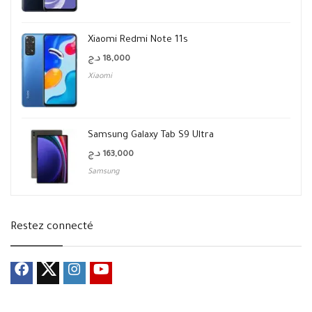
Xiaomi Redmi Note 11s
د.ج
18,000
Xiaomi
Samsung Galaxy Tab S9 Ultra
د.ج
163,000
Samsung
Restez connecté