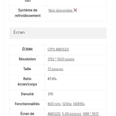
LED
Système de
Non disponible
refroidissement
Écran
ÉCRAN
LTPO AMOLED
Résolution
1792 * 1920 pixels
Taille
7.1 pouces
Ratio
87.4%
écran/corps
Densité
370
Fonctionnalités
800 nits
,
120Hz
,
HDR10+
Écran de
AMOLED
,
5.49 pouces
,
988 * 1972