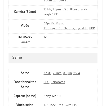
Zoom optique 2x
16 MP
,
1.0µm
,
f/2.2
,
Ultra grand-
Caméra (3ème)
angle 123˚
4K@30/60fps
,
Vidéo
1080p@30/60/120fps
,
Gyro-EIS
,
HDR
DxOMark -
121
Caméra
Selfie
Selfie
32 MP
,
26mm
,
0.8µm
,
f/2.4
Fonctionnalités
HDR
,
Panorama
Selfie
Capteur (selfie)
Sony IMX615
Vidéo selfie
1080p@30fps
,
Gyro-EIS