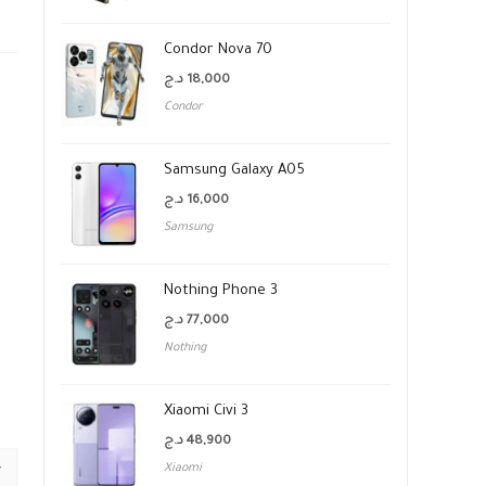
Condor Nova 70
د.ج
18,000
Condor
Samsung Galaxy A05
د.ج
16,000
Samsung
Nothing Phone 3
د.ج
77,000
Nothing
Xiaomi Civi 3
د.ج
48,900
Xiaomi