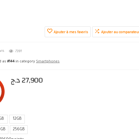
Ajouter à mes favoris
Ajouter au comparateu
vis
7391
ed as
#144
in category
Smartphones
د.ج
27,900
GB
12GB
8GB
256GB