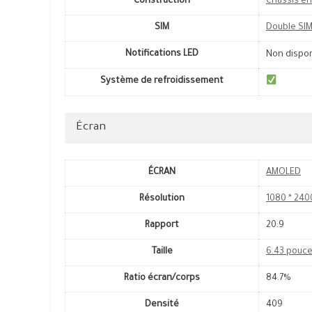
Construction
Châssis en
SIM
Double SI
Notifications LED
Non dispo
Système de refroidissement
Écran
ÉCRAN
AMOLED
Résolution
1080 * 240
Rapport
20:9
Taille
6.43 pouc
Ratio écran/corps
84.7%
Densité
409