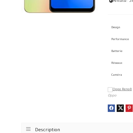
Antutu:
5
Design
Performance
Batterie
Réseaux
Caméra
Oppo
Description