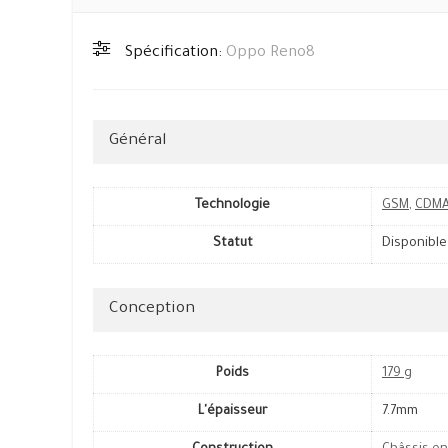
Spécification:
Oppo Reno8
Général
Technologie
GSM
,
CDM
Statut
Disponible
Conception
Poids
179 g
L'épaisseur
7.7mm