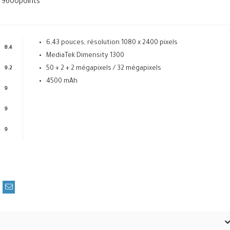
79600
points
6,43 pouces, résolution 1080 x 2400 pixels
8.4
MediaTek Dimensity 1300
50 + 2 + 2 mégapixels / 32 mégapixels
9.2
4500 mAh
9
9
9