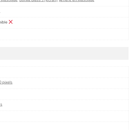
 plastique
,
Gorilla Glass 5 (écran)
,
Arrière en plastique
M
nible
0 pixels
es