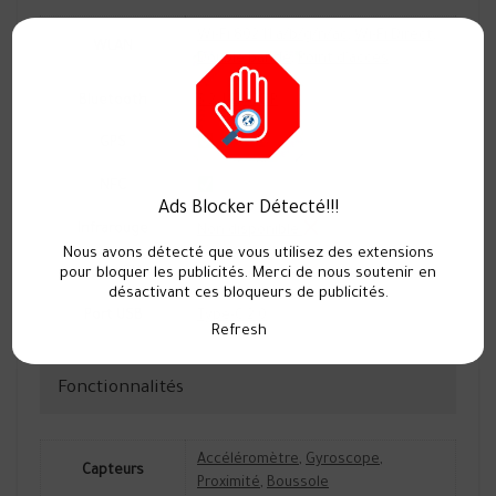
Wi-Fi 802.11 a/b/g/n/ac
,
Wi-Fi Direct
,
WLAN
Double bande
,
Point d'accès
Bluetooth
5.2
,
LE
,
A2DP
GPS
NFC
Ads Blocker Détecté!!!
Infrarouge
Non disponible
Nous avons détecté que vous utilisez des extensions
pour bloquer les publicités. Merci de nous soutenir en
radio FM
Non disponible
désactivant ces bloqueurs de publicités.
Port USB
Type-C 2.0
Refresh
Fonctionnalités
Accéléromètre
,
Gyroscope
,
Capteurs
Proximité
,
Boussole