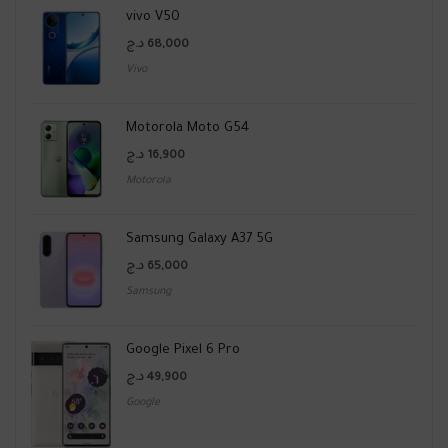
vivo V50
د.ج
68,000
Vivo
Motorola Moto G54
د.ج
16,900
Motorola
Samsung Galaxy A37 5G
د.ج
65,000
Samsung
Google Pixel 6 Pro
د.ج
49,900
Google