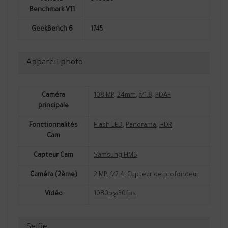
Benchmark V11
GeekBench 6
1745
Appareil photo
Caméra
108 MP
,
24mm
,
f/1.8
,
PDAF
principale
Fonctionnalités
Flash LED
,
Panorama
,
HDR
Cam
Capteur Cam
Samsung HM6
Caméra (2ème)
2 MP
,
f/2.4
,
Capteur de profondeur
Vidéo
1080p@30fps
Selfie