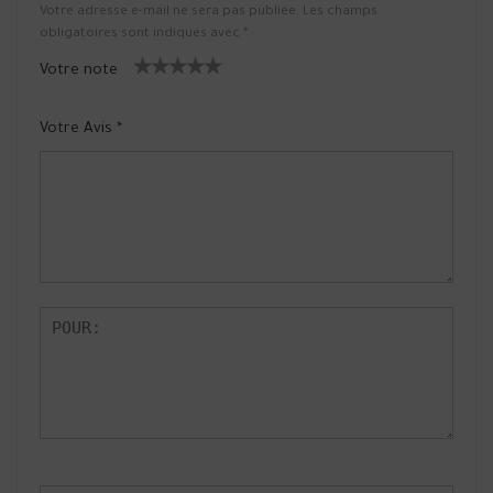
Votre adresse e-mail ne sera pas publiée.
Les champs
obligatoires sont indiqués avec
*
Votre note
1
2 ét
3 étoile
4 étoiles
5 étoiles
ét
oiles
s sur 5
sur 5
sur 5
Votre Avis
*
oil
sur
e
5
su
r
5