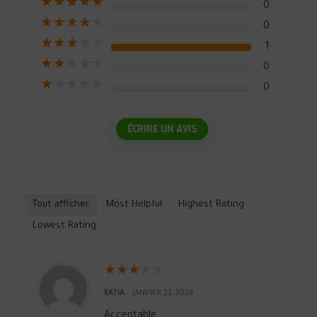
★
★
★
★
★
0
★
★
★
★
★
0
★
★
★
★
★
1
★
★
★
★
★
0
★
★
★
★
★
0
ÉCRIRE UN AVIS
Tout afficher
Most Helpful
Highest Rating
Lowest Rating
★
★
★
★
★
KATIA
–
JANVIER 22, 2026
Acceptable