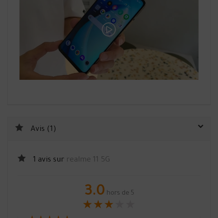
Avis (1)
1 avis sur
realme 11 5G
3.0
hors de 5
★
★
★
★
★