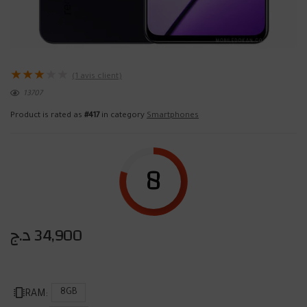
★
★
★
★
★
(
1
avis client)
13707
Product is rated as
#417
in category
Smartphones
8
د.ج
34,900
8GB
RAM: