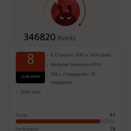
346820
Points
6,72 pouces 1080 × 2400 pixels
8
Mediatek Dimensity 6100+
108 + 2 mégapixels / 16
SCORE EXPERT
mégapixels
5000 mAh
Design
8.5
Performance
7.8