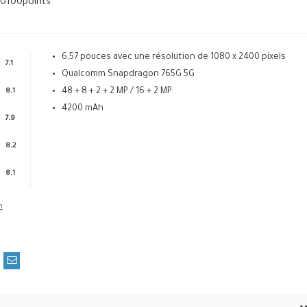
30100
points
6,57 pouces avec une résolution de 1080 x 2400 pixels
7.1
Qualcomm Snapdragon 765G 5G
48 + 8 + 2 + 2 MP / 16 + 2 MP
8.1
4200 mAh
7.9
8.2
8.1