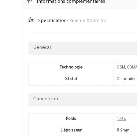
Informations complémentaires
Spécification:
Realme X50m 5G
Général
Technologie
GSM
,
CDM
Statut
Disponible
Conception
Poids
193 g
L'épaisseur
8.9mm