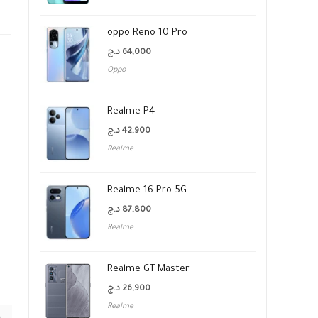
oppo Reno 10 Pro
د.ج
64,000
Oppo
Realme P4
د.ج
42,900
Realme
Realme 16 Pro 5G
د.ج
87,800
Realme
Realme GT Master
د.ج
26,900
Realme