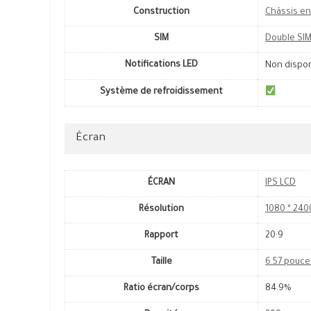
Construction
Châssis en
SIM
Double SI
Notifications LED
Non dispo
Système de refroidissement
Écran
ÉCRAN
IPS LCD
Résolution
1080 * 240
Rapport
20:9
Taille
6.57 pouce
Ratio écran/corps
84.9%