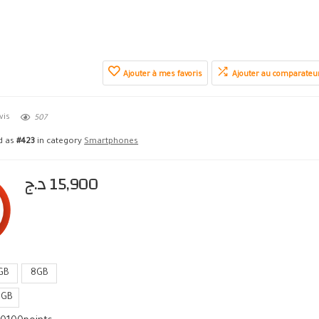
Ajouter à mes favoris
Ajouter au comparateu
vis
507
ed as
#423
in category
Smartphones
د.ج
15,900
GB
8GB
8GB