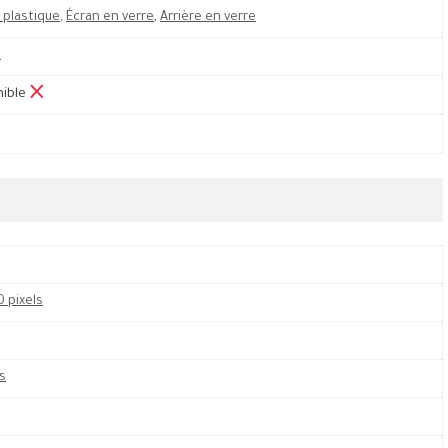
 plastique
,
Écran en verre
,
Arrière en verre
M
nible
0 pixels
s