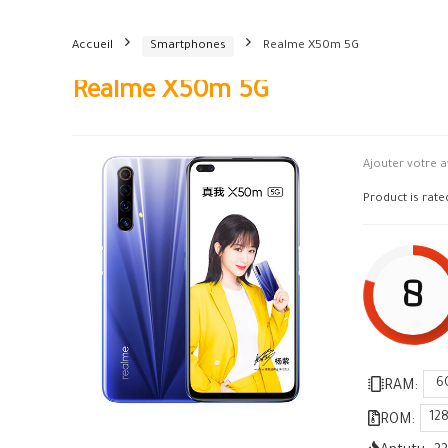
Accueil
Smartphones
Realme X50m 5G
Realme X50m 5G
Ajouter votre a
Product is rat
8
6
RAM:
12
ROM: