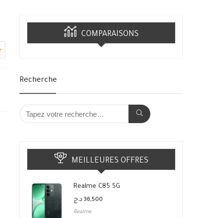
COMPARAISONS
r
Recherche
MEILLEURES OFFRES
Realme C85 5G
د.ج
36,500
Realme