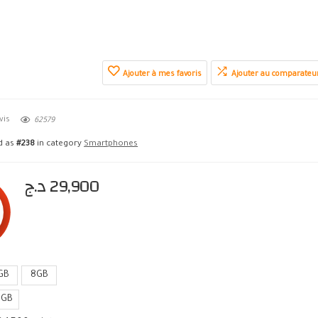
Ajouter à mes favoris
Ajouter au comparateu
vis
62579
ed as
#238
in category
Smartphones
د.ج
29,900
GB
8GB
8GB