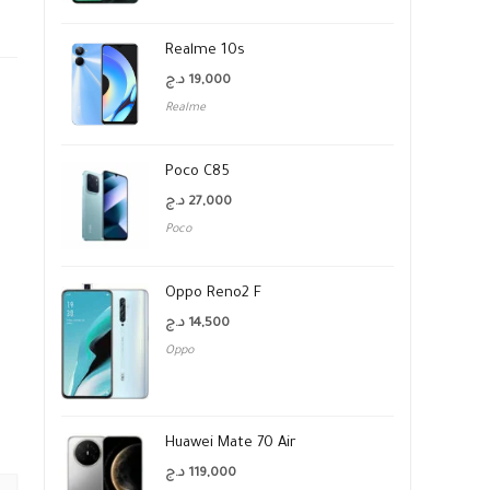
Realme 10s
د.ج
19,000
Realme
Poco C85
د.ج
27,000
Poco
Oppo Reno2 F
د.ج
14,500
Oppo
Huawei Mate 70 Air
د.ج
119,000