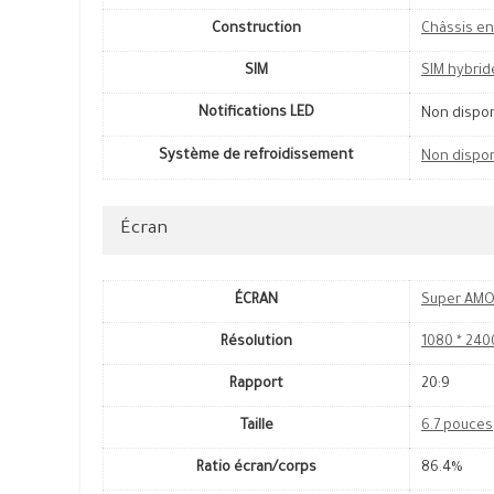
Construction
Châssis en
SIM
SIM hybrid
Notifications LED
Non dispo
Système de refroidissement
Non dispo
Écran
ÉCRAN
Super AMO
Résolution
1080 * 240
Rapport
20:9
Taille
6.7 pouces
Ratio écran/corps
86.4%