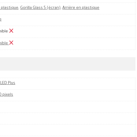
 plastique
,
Gorilla Glass 5 (écran)
,
Arrière en plastique
e
nible
nible
LED Plus
0 pixels