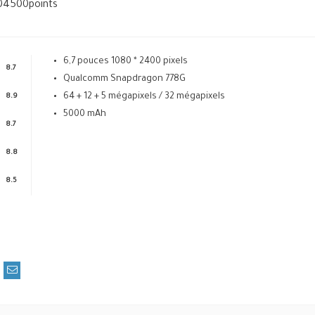
04500
points
6,7 pouces 1080 * 2400 pixels
8.7
Qualcomm Snapdragon 778G
64 + 12 + 5 mégapixels / 32 mégapixels
8.9
5000 mAh
8.7
8.8
8.5