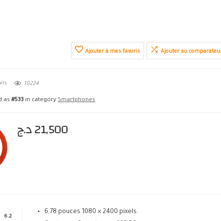
Ajouter à mes favoris
Ajouter au comparateu
vis
10224
ed as
#533
in category
Smartphones
د.ج
21,500
6,78 pouces 1080 × 2400 pixels.
6.2