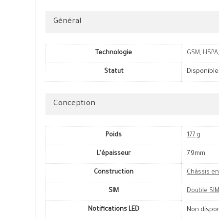
Général
Technologie
GSM
,
HSPA
Statut
Disponible
Conception
Poids
177 g
L'épaisseur
7.9mm
Construction
Châssis en
SIM
Double SI
Notifications LED
Non dispo