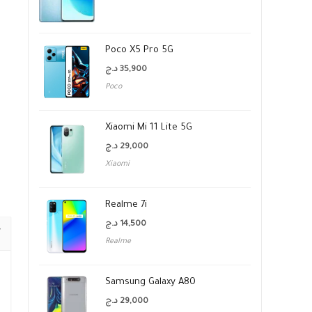
Poco X5 Pro 5G
د.ج
35,900
Poco
Xiaomi Mi 11 Lite 5G
د.ج
29,000
Xiaomi
Realme 7i
د.ج
14,500
Realme
Samsung Galaxy A80
د.ج
29,000