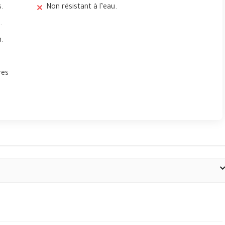
s.
Non résistant à l’eau.
.
n.
res