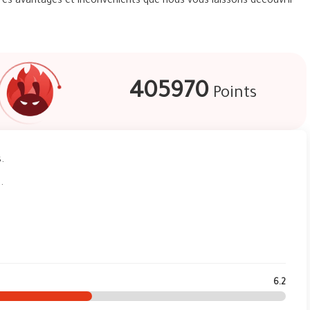
res avantages et inconvénients que nous vous laissons découvrir
405970
Points
.
.
6.2