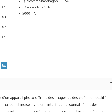
Qualcomm Snapdragon 695 5G.
64 + 2 + 2 MP / 16 MP.
7.8
5000 mAh.
8.3
8.6
7.8
é d’un appareil photo offrant des images et des vidéos de qualité
la marque chinoise, avec une interface personnalisée et des