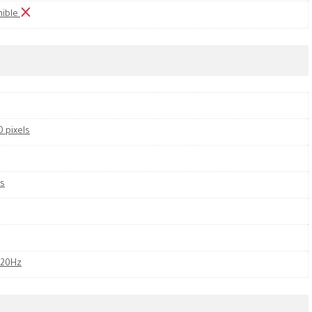
nible
0 pixels
es
120Hz