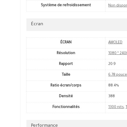
Système de refroidissement
Non dispo
Écran
ÉCRAN
AMOLED
Résolution
1080 * 240
Rapport
20:9
Taille
6.78 pouc
Ratio écran/corps
88.4%
Densité
388
Fonctionnalités
1300 nits
,
Performance