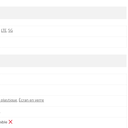
,
LTE
,
5G
 plastique
,
Écran en verre
M
nible