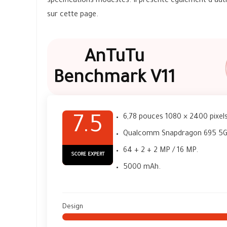
spécifications modestes. Il présente également d’aut
sur cette page.
AnTuTu
Benchmark V11
6,78 pouces 1080 × 2400 pixels
7.5
Qualcomm Snapdragon 695 5G
64 + 2 + 2 MP / 16 MP.
SCORE EXPERT
5000 mAh.
Design