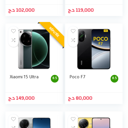
د.ج
102,000
د.ج
119,000
RÉPUTÉE
Xiaomi 15 Ultra
Poco F7
8.5
8.5
د.ج
149,000
د.ج
80,000