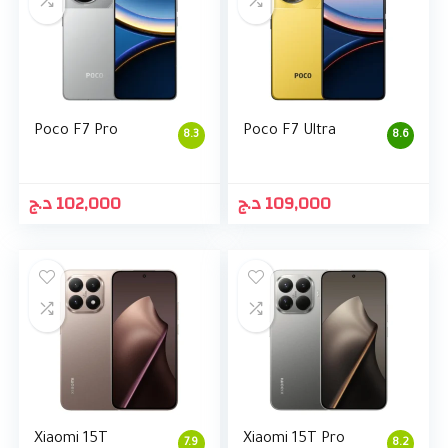
Poco F7 Pro
Poco F7 Ultra
8.3
8.6
د.ج
102,000
د.ج
109,000
Xiaomi 15T
Xiaomi 15T Pro
7.9
8.2