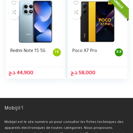
UNIQUE
Redmi Note 15 5G
Poco X7 Pro
7.8
8.8
د.ج
44,900
د.ج
58,000
Mobijil ؟
Mobijel est le site numéro un pour consulter les fiches techniques des
appareils électroniques de toutes catégories. Nous proposons