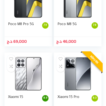
Poco M8 Pro 5G
Poco M8 5G
7.9
7.8
د.ج
69,000
د.ج
46,000
RÉPUTÉE
Xiaomi 15
Xiaomi 15 Pro
8.9
8.3