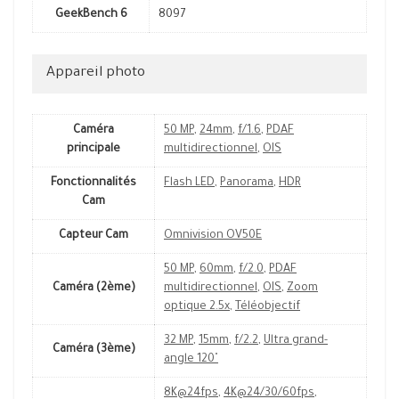
GeekBench 6
8097
Appareil photo
Caméra
50 MP
,
24mm
,
f/1.6
,
PDAF
principale
multidirectionnel
,
OIS
Fonctionnalités
Flash LED
,
Panorama
,
HDR
Cam
Capteur Cam
Omnivision OV50E
50 MP
,
60mm
,
f/2.0
,
PDAF
Caméra (2ème)
multidirectionnel
,
OIS
,
Zoom
optique 2.5x
,
Téléobjectif
32 MP
,
15mm
,
f/2.2
,
Ultra grand-
Caméra (3ème)
angle 120˚
8K@24fps
,
4K@24/30/60fps
,