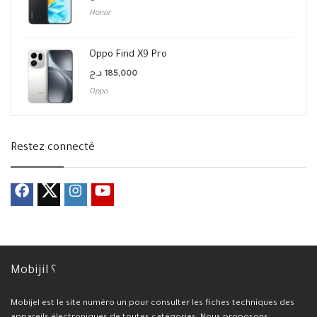
Honor
Oppo Find X9 Pro
د.ج
185,000
Oppo
Restez connecté
Mobijil ؟
Mobijel est le site numéro un pour consulter les fiches techniques des