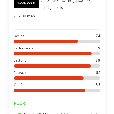
50 + 50 + 32 mégapixels / 32
SCORE EXPERT
mégapixels
5300 mAh
Design
7.4
Performance
9
Batterie
8.9
Réseaux
8.1
Caméra
8.3
POUR