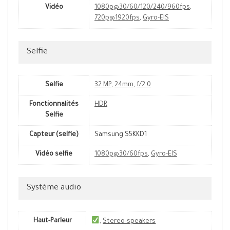
Vidéo
1080p@30/60/120/240/960fps
,
720p@1920fps
,
Gyro-EIS
Selfie
Selfie
32 MP
,
24mm
,
f/2.0
Fonctionnalités
HDR
Selfie
Capteur (selfie)
Samsung S5KKD1
Vidéo selfie
1080p@30/60fps
,
Gyro-EIS
Système audio
Haut-Parleur
,
Stereo-speakers