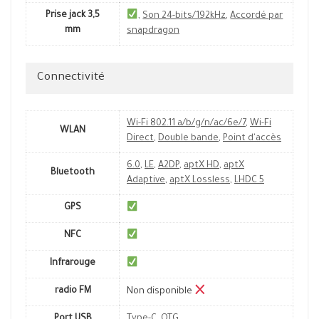
Prise jack 3,5
,
Son 24-bits/192kHz
,
Accordé par
mm
snapdragon
Connectivité
Wi-Fi 802.11 a/b/g/n/ac/6e/7
,
Wi-Fi
WLAN
Direct
,
Double bande
,
Point d'accès
6.0
,
LE
,
A2DP
,
aptX HD
,
aptX
Bluetooth
Adaptive
,
aptX Lossless
,
LHDC 5
GPS
NFC
Infrarouge
radio FM
Non disponible