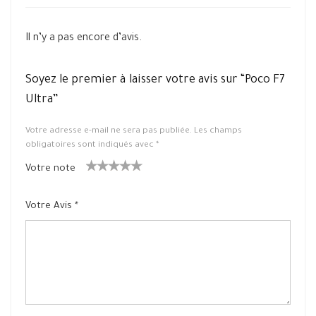
Il n’y a pas encore d’avis.
Soyez le premier à laisser votre avis sur “Poco F7
Ultra”
Votre adresse e-mail ne sera pas publiée.
Les champs
obligatoires sont indiqués avec
*
Votre note
1
2 ét
3 étoile
4 étoiles
5 étoiles
ét
oiles
s sur 5
sur 5
sur 5
Votre Avis
*
oil
sur
e
5
su
r
5