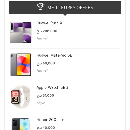
MEILLEURES OFFRES
Huawei Pura X
د.ج
208,000
Huawei
Huawei MatePad SE 11
د.ج
60,000
Huawei
Apple Watch SE 3
د.ج
51,000
Apple
Honor 200 Lite
د.ج
40,000