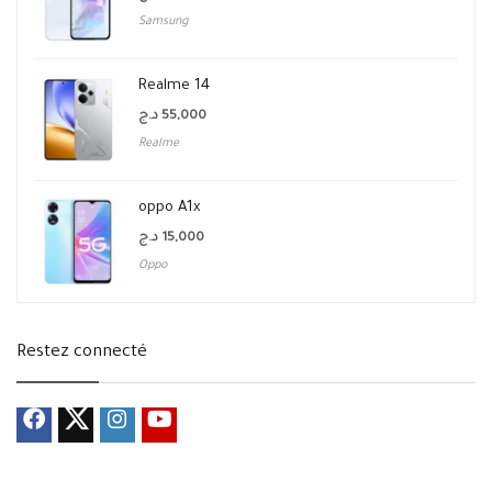
Samsung
Realme 14
د.ج
55,000
Realme
oppo A1x
د.ج
15,000
Oppo
Restez connecté