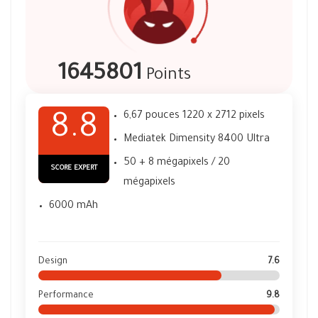
1645801
Points
6,67 pouces 1220 x 2712 pixels
8.8
Mediatek Dimensity 8400 Ultra
50 + 8 mégapixels / 20
SCORE EXPERT
mégapixels
6000 mAh
Design
7.6
Performance
9.8