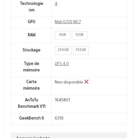
Technologie
4
nm
GPU
Mali-G720 MC7
8GB
12GB
RAM
256GB
512GB
Stockage
Type de
UFS 4.0
mémoire
Carte
Non disponible
mémoire
AnTuTu
1645801
Benchmark V11
GeekBench 6
6310