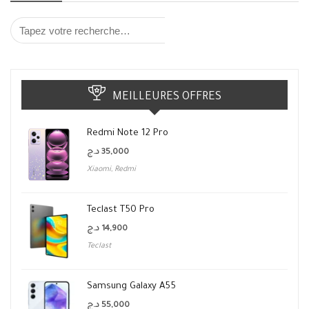
MEILLEURES OFFRES
Redmi Note 12 Pro
د.ج
35,000
Xiaomi
,
Redmi
Teclast T50 Pro
د.ج
14,900
Teclast
Samsung Galaxy A55
د.ج
55,000