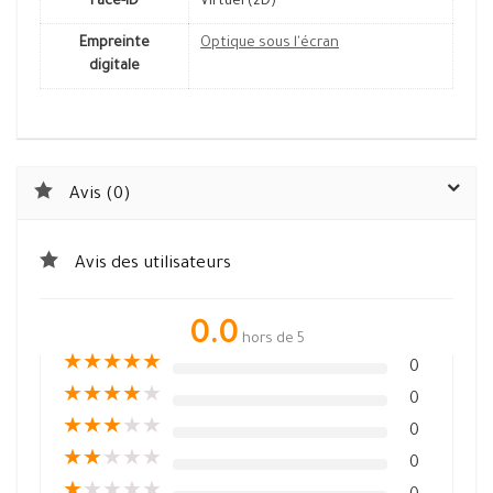
Face-ID
Virtuel (2D)
Empreinte
Optique sous l'écran
digitale
Avis (0)
Avis des utilisateurs
0.0
hors de 5
★
★
★
★
★
0
★
★
★
★
★
0
★
★
★
★
★
0
★
★
★
★
★
0