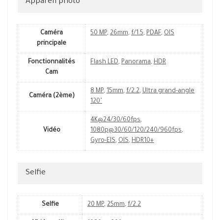
Appareil photo
Caméra
50 MP
,
26mm
,
f/1.5
,
PDAF
,
OIS
principale
Fonctionnalités
Flash LED
,
Panorama
,
HDR
Cam
8 MP
,
15mm
,
f/2.2
,
Ultra grand-angle
Caméra (2ème)
120˚
4K@24/30/60fps
,
Vidéo
1080p@30/60/120/240/960fps
,
Gyro-EIS
,
OIS
,
HDR10+
Selfie
Selfie
20 MP
,
25mm
,
f/2.2