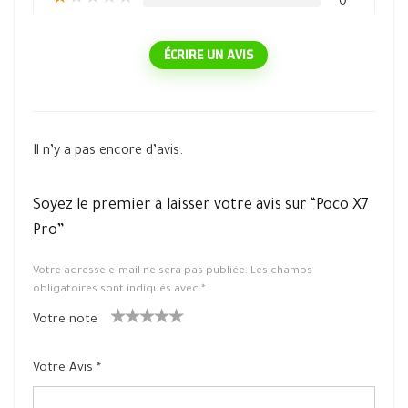
★
★
★
★
★
0
ÉCRIRE UN AVIS
Il n’y a pas encore d’avis.
Soyez le premier à laisser votre avis sur “Poco X7
Pro”
Votre adresse e-mail ne sera pas publiée.
Les champs
obligatoires sont indiqués avec
*
Votre note
1
2 ét
3 étoile
4 étoiles
5 étoiles
ét
oiles
s sur 5
sur 5
sur 5
Votre Avis
*
oil
sur