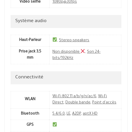
Vidéo selfie
1080p@30fps
Système audio
Haut-Parleur
,
Stereo-speakers
Prise jack 3,5
Non disponible
,
Son 24-
mm
bits/192kHz
Connectivité
Wi-Fi 802.11 a/b/g/n/ac/6
,
Wi-Fi
WLAN
Direct
,
Double bande
,
Point d'accès
Bluetooth
5.4/6.0
,
LE
,
A2DP
,
aptX HD
GPS