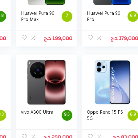
Huawei Pura 90
Huawei Pura 90
.8
7
6.9
Pro Max
Pro
000
د.ج
199,000
د.ج
179,00
vivo X300 Ultra
Oppo Reno 15 FS
.3
9.5
6.9
5G
000
د.ج
290,000
د.ج
83,00