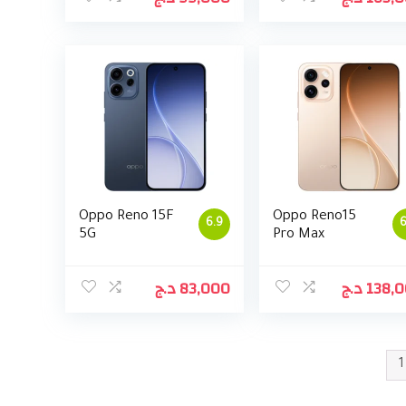
Oppo Reno 15F
Oppo Reno15
6.9
6
5G
Pro Max
د.ج
83,000
د.ج
138,
1