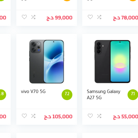
000
د.ج
99,000
د.ج
78,00
vivo V70 5G
Samsung Galaxy
.8
7.2
7.1
A27 5G
000
د.ج
105,000
د.ج
55,00