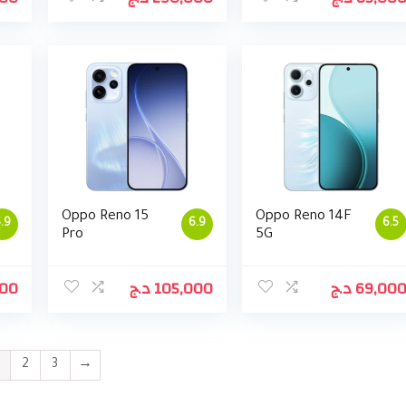
Oppo Reno 15
Oppo Reno 14F
.9
6.9
6.5
Pro
5G
000
د.ج
105,000
د.ج
69,00
2
3
→