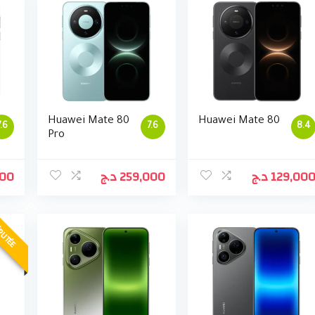
Huawei Mate 80
Huawei Mate 80
7.6
7.6
8.4
Pro
000
د.ج
259,000
د.ج
129,00
PUTÉE