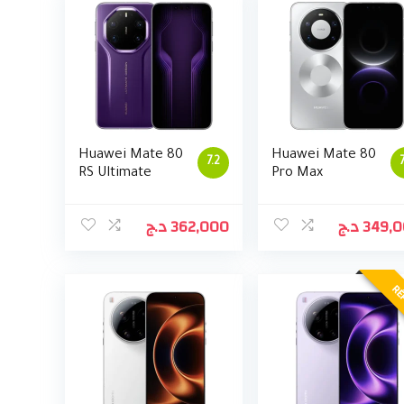
Huawei Mate 80
Huawei Mate 80
7.2
RS Ultimate
Pro Max
د.ج
362,000
د.ج
349,
RÉ