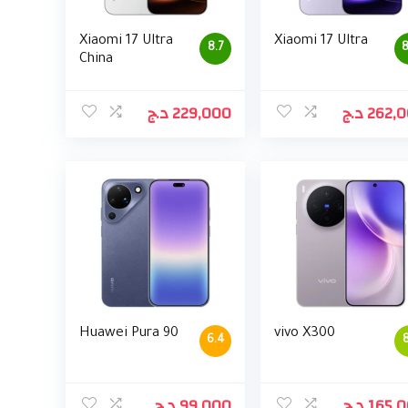
Xiaomi 17 Ultra
Xiaomi 17 Ultra
8.7
8
China
د.ج
229,000
د.ج
262,
Huawei Pura 90
vivo X300
6.4
8
د.ج
99,000
د.ج
165,