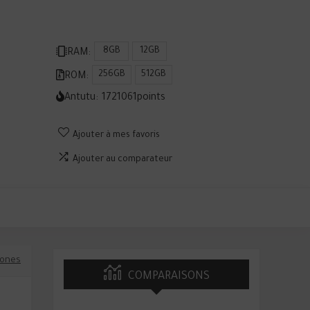
8GB
12GB
RAM:
256GB
512GB
ROM:
Antutu:
1721061
points
Ajouter à mes favoris
Ajouter au comparateur
ones
COMPARAISONS