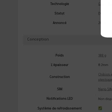
Technologie
GSM
,
HS
Statut
Disponib
Annoncé
2026
Conception
Poids
188 g
L'épaisseur
8.2mm
Châssis 
Construction
plastiqu
SIM
Nano-SIM
Notifications LED
Non disp
Système de refroidissement