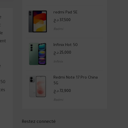
redmi Pad SE
e
د.ج
37,500
t
Redmi
le
ment
Infinix Hot 50
د.ج
25,000
Infinix
é
Redmi Note 17 Pro China
 50
5G
tés
د.ج
72,900
Redmi
Restez connecté