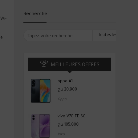
Recherche
 Wi-
Toutes les catégorie
le
MEILLEURES OFFRES
oppo A1
د.ج
20,900
Oppo
vivo V70 FE 5G
د.ج
105,000
Vivo