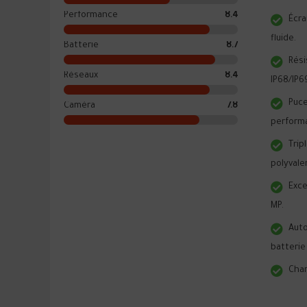
Performance
8.4
Écra
fluide.
Batterie
8.7
Rési
Réseaux
8.4
IP68/IP6
Puce
Caméra
7.8
perform
Trip
polyvale
Exce
MP.
Aut
batterie
Char