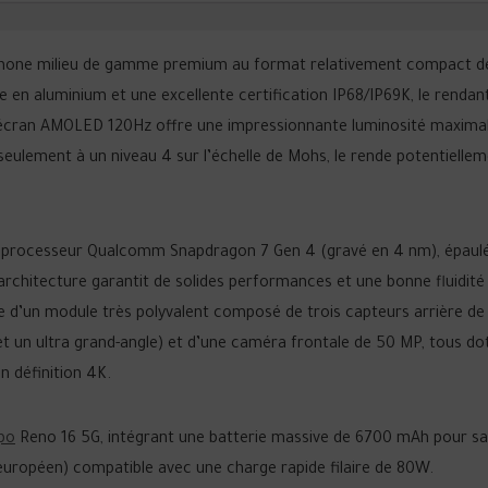
hone milieu de gamme premium au format relativement compact d
e en aluminium et une excellente certification IP68/IP69K, le rendan
Son écran AMOLED 120Hz offre une impressionnante luminosité maxima
 seulement à un niveau 4 sur l’échelle de Mohs, le rende potentielle
le processeur Qualcomm Snapdragon 7 Gen 4 (gravé en 4 nm), épaul
architecture garantit de solides performances et une bonne fluidité
ipe d’un module très polyvalent composé de trois capteurs arrière de
et un ultra grand-angle) et d’une caméra frontale de 50 MP, tous do
n définition 4K.
po
Reno 16 5G, intégrant une batterie massive de 6700 mAh pour sa
européen) compatible avec une charge rapide filaire de 80W.