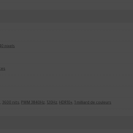
40 pixels
ces
s
,
3600 nits
,
PWM 3840Hz
,
120Hz
,
HDR10+
,
1 milliard de couleurs