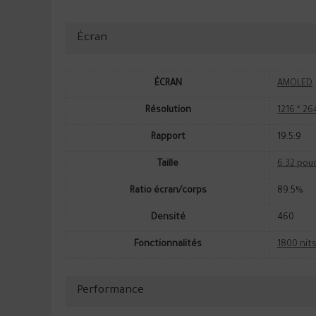
Écran
ÉCRAN
AMOLED
Résolution
1216 * 26
Rapport
19.5:9
Taille
6.32 pou
Ratio écran/corps
89.5%
Densité
460
Fonctionnalités
1800 nit
Performance