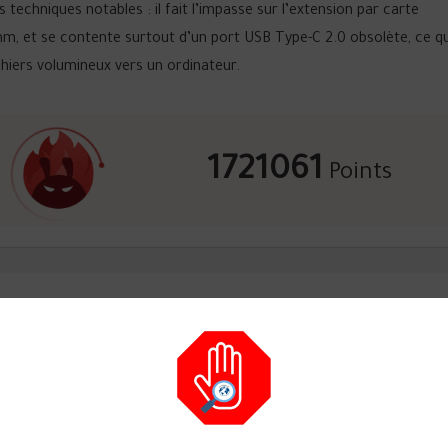
techniques notables : il fait l’impasse sur l’extension par carte
m, et se contente surtout d’un port USB Type-C 2.0 obsolète, ce qu
chiers volumineux vers un ordinateur.
1721061
Points