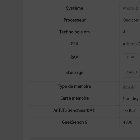
Système
Android
Processeur
Qualcom
Technologie nm
4
GPU
Adreno 7
8GB
RAM
256GB
Stockage
Type de mémoire
UFS 3.1
Carte mémoire
Non disp
AnTuTu Benchmark V11
1721061
GeekBench 6
4830