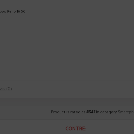
ppo Reno 16 5G
vis (0)
Product is rated as
#647
in category
Smartph
CONTRE: