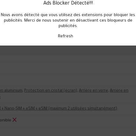
Ads Blocker Détecté!!!
PA
,
LTE
,
5G
Nous avons détecté que vous utilisez des extensions pour bloquer les
le
publicités. Merci de nous soutenir en désactivant ces bloqueurs de
publicités.
Refresh
en aluminium
,
Protection en cristal (écran)
,
Arrière en verre
,
Arrière en
e
 + Nano-SIM + eSIM + eSIM (maximum 2 utilisées simultanément)
onible