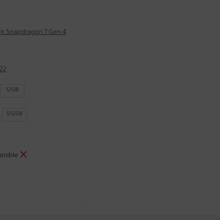
m Snapdragon 7 Gen 4
22
12GB
512GB
onible