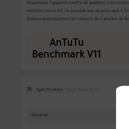
Néanmoins, l’appareil souffre de quelques concessions 
mémoire micro-SD, ne possède pas de prise jack 3.5m
limitera drastiquement les vitesses de transfert de fi
AnTuTu
Benchmark V11
Spécification:
Oppo Reno 16 5G
Général