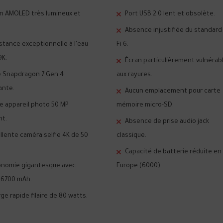
n AMOLED très lumineux et
Port USB 2.0 lent et obsolète.
Absence injustifiée du standard
stance exceptionnelle à l'eau
Fi 6.
9K.
Écran particulièrement vulnérab
 Snapdragon 7 Gen 4
aux rayures.
ante.
Aucun emplacement pour carte
le appareil photo 50 MP
mémoire micro-SD.
nt.
Absence de prise audio jack
llente caméra selfie 4K de 50
classique.
Capacité de batterie réduite en
onomie gigantesque avec
Europe (6000).
 6700 mAh.
ge rapide filaire de 80 watts.