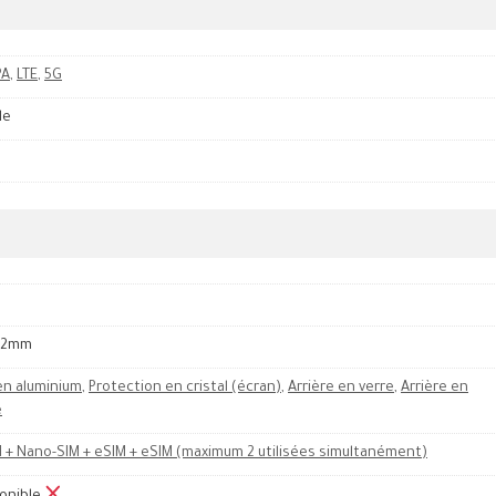
PA
,
LTE
,
5G
le
8.2mm
en aluminium
,
Protection en cristal (écran)
,
Arrière en verre
,
Arrière en
e
 + Nano-SIM + eSIM + eSIM (maximum 2 utilisées simultanément)