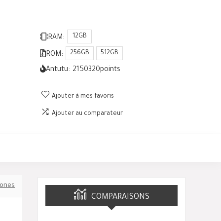
12GB
RAM:
256GB
512GB
ROM:
Antutu:
2150320
points
Ajouter à mes favoris
Ajouter au comparateur
ones
COMPARAISONS