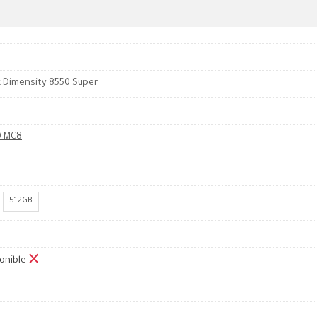
 Dimensity 8550 Super
0 MC8
512GB
onible