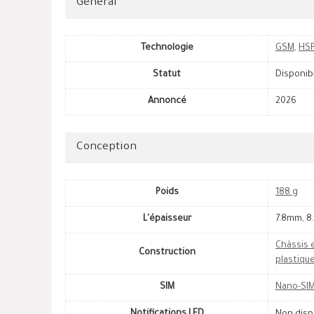
Général
Technologie
GSM
,
HS
Statut
Disponib
Annoncé
2026
Conception
Poids
188 g
L'épaisseur
7.8mm, 
Châssis 
Construction
plastiqu
SIM
Nano-SIM