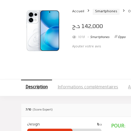
Accueil
Smartphones
O
د.ج
142,000
1018
Smartphones
Oppo
Ajouter votre avis
Description
Informations complémentaires
A
7
/10
(Score Expert)
Design
6.1
POUR: