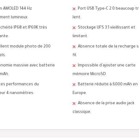
an AMOLED 144 Hz
Port USB Type-C 2.0 beaucoup t
ment lumineux.
lent.
chéité IP68 et IP69K très
Stockage UFS 3.1 vieillissant et
ante.
limitant.
llent module photo de 200
Absence totale de la recharge 
ls.
fil.
nomie massive avec batterie
Impossible d'ajouter une carte
 mAh.
mémoire MicroSD.
tes performances du
Batterie réduite à 6000 mAh en
eur 4 nanomètres.
Europe.
Absence de la prise audio jack
classique.