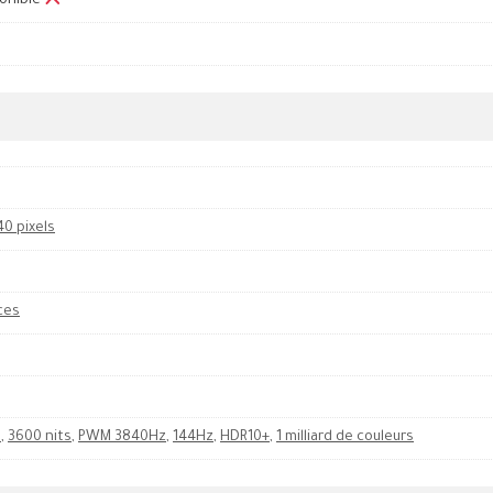
onible
40 pixels
ces
s
,
3600 nits
,
PWM 3840Hz
,
144Hz
,
HDR10+
,
1 milliard de couleurs