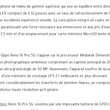
one de milieu de gamme supérieur qui vise un équilibre entre des
MOLED compact de 6,32 pouces avec un taux de rafraîchissement de
ne excellente expérience visuelle. Sa conception intègre un cadre en
, garantissant une forte résistance aux immersions et aux jets d’eau
ck 3,5 mm et d’un emplacement pour carte mémoire MicroSD limite l
l’ Oppo Reno 16 Pro 5G s’appuie sur le processeur Mediatek Dimensit
trio photographique ambitieux comprenant un capteur principal de 2
un ultra-grand-angle de 50 MP. Néanmoins, l’appareil souffre de lac
e d’une mémoire de stockage UFS 3.1 vieillissante et, plus décevant
sent considérablement les transferts de données filaires, un compro
s photos haute résolution qu’il génère.
Oppo
Reno 16 Pro 5G, soutenu par une imposante batterie de 6700