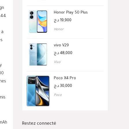
ign
Honor Play 50 Plus
 144
د.ج
19,900
Honor
 à
es
vivo V29
د.ج
48,000
Vivo
y
00
Poco X4 Pro
unes
د.ج
30,000
Poco
mis
 mAh
Restez connecté