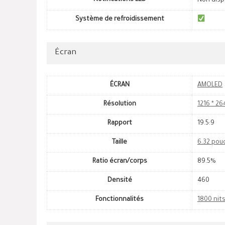
Notifications LED
Non disp
Système de refroidissement
Écran
ÉCRAN
AMOLED
Résolution
1216 * 26
Rapport
19.5:9
Taille
6.32 pou
Ratio écran/corps
89.5%
Densité
460
Fonctionnalités
1800 nit