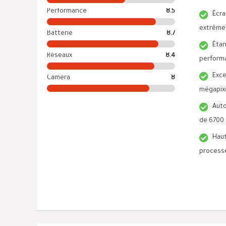
Performance
8.5
Écr
extrême
Batterie
8.7
Étan
Réseaux
8.4
perform
Exce
Caméra
8
mégapixe
Auto
de 6700
Hau
process