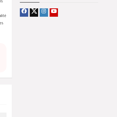
ns
lité
es