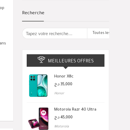
rop
Recherche
Toutes les catégorie
sans
MEILLEURES OFFRES
Honor X8c
د.ج
35,000
Honor
Motorola Razr 40 Ultra
د.ج
45,000
Motorola