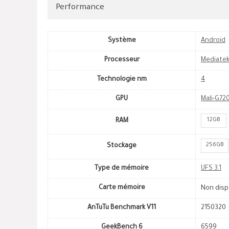
Performance
Système
Android
Processeur
Mediatek
Technologie nm
4
GPU
Mali-G72
12GB
RAM
256GB
Stockage
Type de mémoire
UFS 3.1
Carte mémoire
Non disp
AnTuTu Benchmark V11
2150320
GeekBench 6
6599