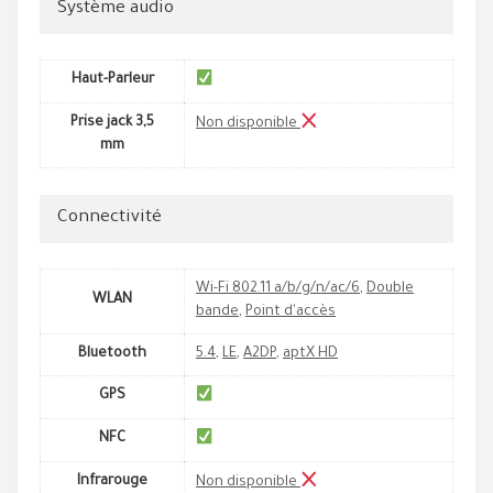
Système audio
Haut-Parleur
Prise jack 3,5
Non disponible
mm
Connectivité
Wi-Fi 802.11 a/b/g/n/ac/6
,
Double
WLAN
bande
,
Point d'accès
Bluetooth
5.4
,
LE
,
A2DP
,
aptX HD
GPS
NFC
Infrarouge
Non disponible