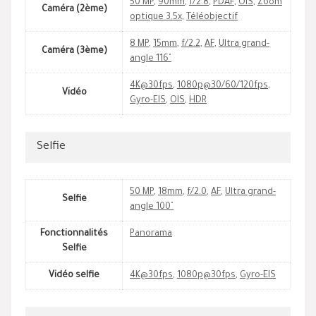
50 MP
,
90mm
,
f/2.8
,
PDAF
,
OIS
,
Zoom
Caméra (2ème)
optique 3.5x
,
Téléobjectif
8 MP
,
15mm
,
f/2.2
,
AF
,
Ultra grand-
Caméra (3ème)
angle 116˚
4K@30fps
,
1080p@30/60/120fps
,
Vidéo
Gyro-EIS
,
OIS
,
HDR
Selfie
50 MP
,
18mm
,
f/2.0
,
AF
,
Ultra grand-
Selfie
angle 100˚
Fonctionnalités
Panorama
Selfie
Vidéo selfie
4K@30fps
,
1080p@30fps
,
Gyro-EIS