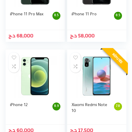
iPhone 11 Pro Max
iPhone 11 Pro
8.5
8.5
د.ج
68,000
د.ج
58,000
RÉPUTÉE
iPhone 12
Xiaomi Redmi Note
8.9
7.8
10
د.ج
60,000
د.ج
17,500