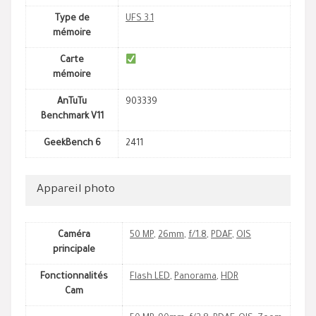
Type de
UFS 3.1
mémoire
Carte
mémoire
AnTuTu
903339
Benchmark V11
GeekBench 6
2411
Appareil photo
Caméra
50 MP
,
26mm
,
f/1.8
,
PDAF
,
OIS
principale
Fonctionnalités
Flash LED
,
Panorama
,
HDR
Cam