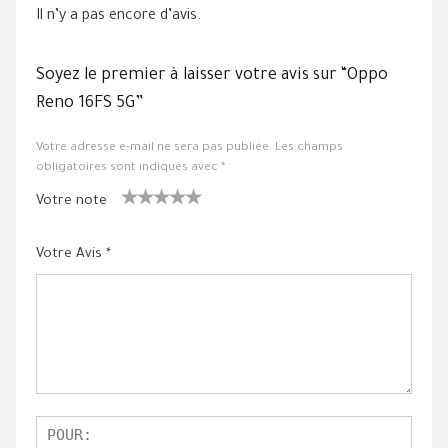
Il n’y a pas encore d’avis.
Soyez le premier à laisser votre avis sur “Oppo
Reno 16FS 5G”
Votre adresse e-mail ne sera pas publiée.
Les champs
obligatoires sont indiqués avec
*
Votre note
1
2 ét
3 étoile
4 étoiles
5 étoiles
ét
oiles
s sur 5
sur 5
sur 5
Votre Avis
*
oil
sur
e
5
su
r
5