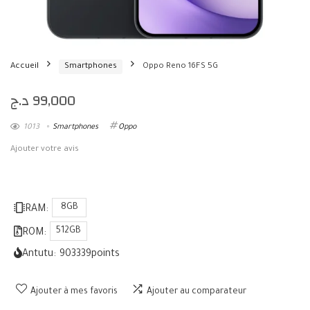
Accueil
Smartphones
Oppo Reno 16FS 5G
د.ج
99,000
1013
Smartphones
Oppo
Ajouter votre avis
8GB
RAM:
512GB
ROM:
Antutu:
903339
points
Ajouter à mes favoris
Ajouter au comparateur