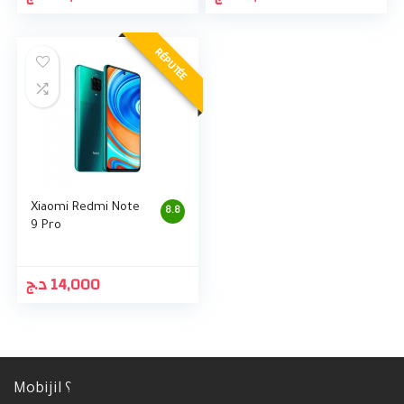
RÉPUTÉE
Xiaomi Redmi Note
8.8
9 Pro
د.ج
14,000
Mobijil ؟