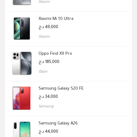
Xiaomi
Xiaomi Mi 10 Ultra
د.ج
49,000
Xiaomi
Oppo Find X9 Pro
د.ج
185,000
Oppo
Samsung Galaxy S20 FE
د.ج
34,000
Samsung
Samsung Galaxy A26
د.ج
44,000