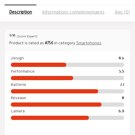
Description
Informations complémentaires
Avis (0)
5
/10
(Score Expert)
Product is rated as
#756
in category
Smartphones
Design
4.9
Performance
5.5
Batterie
7.7
Réseaux
8
Caméra
6.9