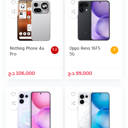
Nothing Phone 4a
Oppo Reno 16FS
3.2
5
Pro
5G
د.ج
106,000
د.ج
99,000