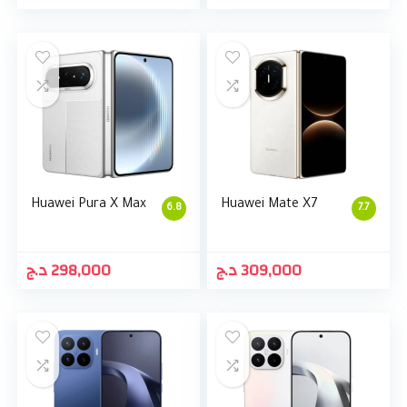
Huawei Pura X Max
Huawei Mate X7
6.8
7.7
د.ج
298,000
د.ج
309,000