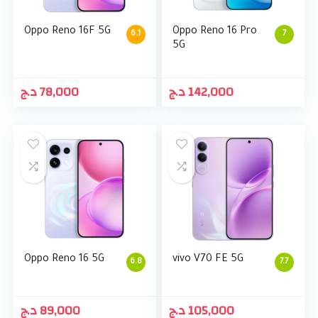
Oppo Reno 16F 5G
Oppo Reno 16 Pro
6.1
7
5G
د.ج
78,000
د.ج
142,000
Oppo Reno 16 5G
vivo V70 FE 5G
6.8
7.7
د.ج
89,000
د.ج
105,000