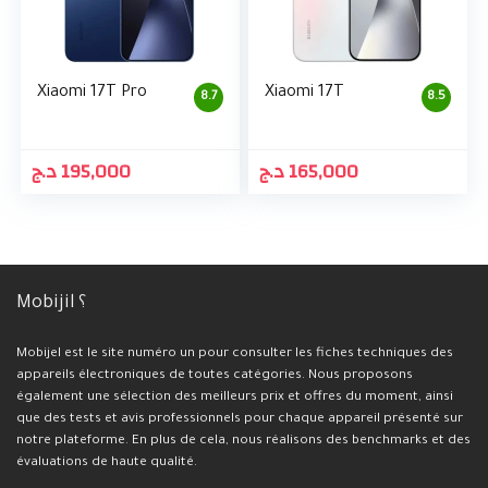
Xiaomi 17T Pro
Xiaomi 17T
8.7
8.5
د.ج
195,000
د.ج
165,000
Mobijil ؟
Mobijel est le site numéro un pour consulter les fiches techniques des
appareils électroniques de toutes catégories. Nous proposons
également une sélection des meilleurs prix et offres du moment, ainsi
que des tests et avis professionnels pour chaque appareil présenté sur
notre plateforme. En plus de cela, nous réalisons des benchmarks et des
évaluations de haute qualité.