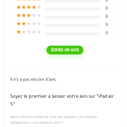
★
★
★
★
★
0
★
★
★
★
★
0
★
★
★
★
★
0
★
★
★
★
★
0
★
★
★
★
★
0
ÉCRIRE UN AVIS
Il n’y a pas encore d’avis.
Soyez le premier à laisser votre avis sur “iPad air
5”
Votre adresse e-mail ne sera pas publiée.
Les champs
obligatoires sont indiqués avec
*