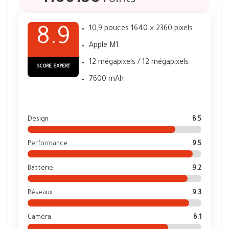
Points
10,9 pouces 1640 × 2360 pixels.
8.9
Apple M1.
12 mégapixels / 12 mégapixels.
SCORE EXPERT
7600 mAh.
Design
8.5
Performance
9.5
Batterie
9.2
Réseaux
9.3
Caméra
8.1