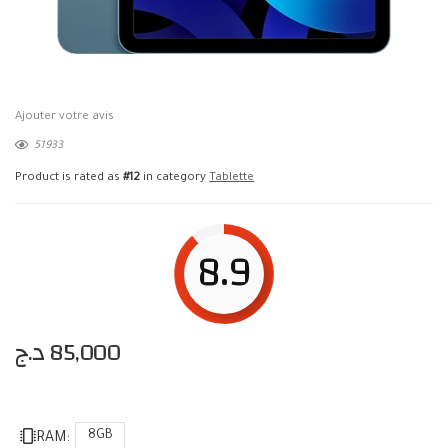
Ajouter votre avis
51933
Product is rated as
#12
in category
Tablette
8.9
د.ج
85,000
8GB
RAM: