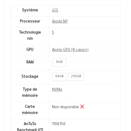
Système
iOS
Processeur
Apple M1
Technologie
5
nm
GPU
Apple GPU (8 cœurs)
8GB
RAM
64GB
256GB
Stockage
Type de
NVMe
mémoire
Carte
Non disponible
mémoire
AnTuTu
1106150
Benchmark V11