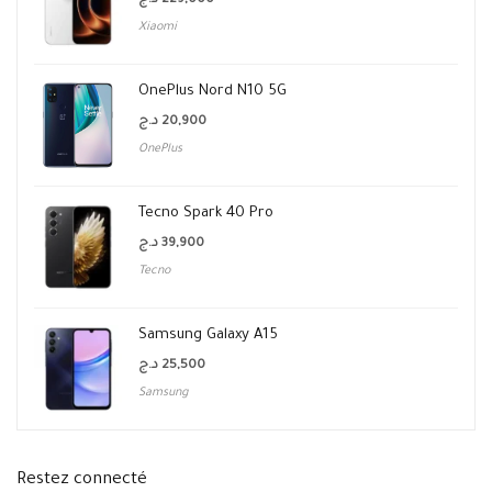
د.ج
229,000
Xiaomi
OnePlus Nord N10 5G
د.ج
20,900
OnePlus
Tecno Spark 40 Pro
د.ج
39,900
Tecno
Samsung Galaxy A15
د.ج
25,500
Samsung
Restez connecté