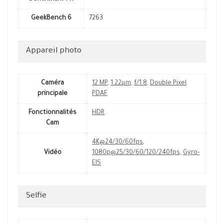
GeekBench 6
7263
Appareil photo
Caméra
12 MP
,
1.22µm
,
f/1.8
,
Double Pixel
principale
PDAF
Fonctionnalités
HDR
Cam
4K@24/30/60fps
,
Vidéo
1080p@25/30/60/120/240fps
,
Gyro-
EIS
Selfie