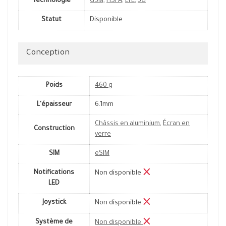
Technologie
GSM
,
HSPA
,
LTE
,
5G
Statut
Disponible
Conception
Poids
460 g
L'épaisseur
6.1mm
Châssis en aluminium
,
Écran en
Construction
verre
SIM
eSIM
Notifications
Non disponible
LED
Joystick
Non disponible
Système de
Non disponible