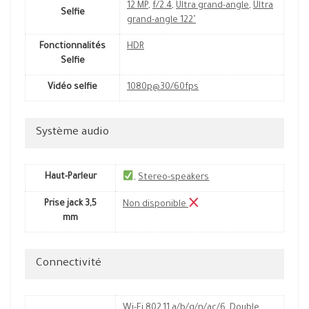
12 MP
,
f/2.4
,
Ultra grand-angle
,
Ultra
Selfie
grand-angle 122˚
Fonctionnalités
HDR
Selfie
Vidéo selfie
1080p@30/60fps
Système audio
Haut-Parleur
,
Stereo-speakers
Prise jack 3,5
Non disponible
mm
Connectivité
Wi-Fi 802.11 a/b/g/n/ac/6
,
Double