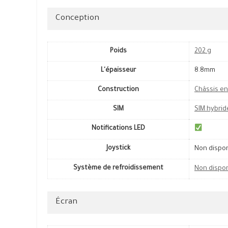
Conception
Poids
202 g
L'épaisseur
8.8mm
Construction
Châssis en
SIM
SIM hybrid
Notifications LED
Joystick
Non dispo
Système de refroidissement
Non dispo
Écran