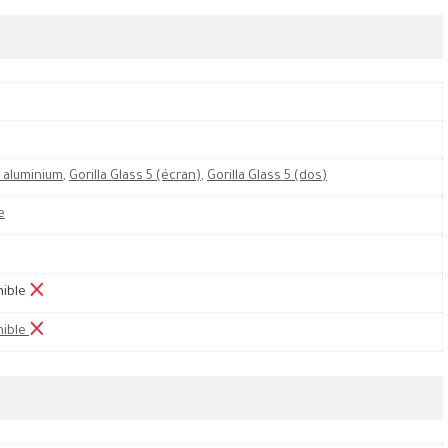
 aluminium
,
Gorilla Glass 5 (écran)
,
Gorilla Glass 5 (dos)
e
nible
nible