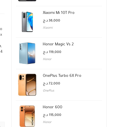
Xiaomi Mi 10T Pro
د.ج
36,000
Xiaomi
io
 x
Honor Magic Vs 2
a,
64
د.ج
119,000
Honor
OnePlus Turbo 6X Pro
د.ج
72,000
OnePlus
Honor 600
د.ج
115,000
Honor