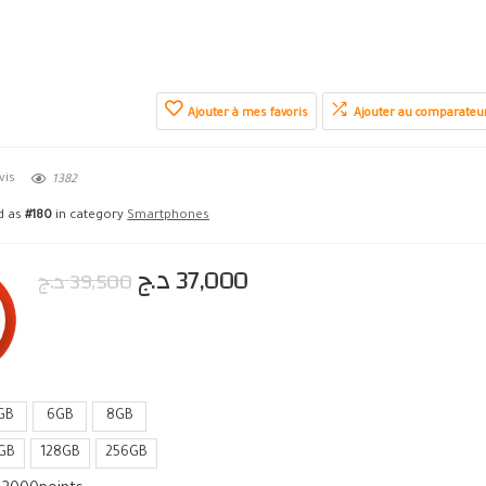
Ajouter à mes favoris
Ajouter au comparateu
vis
1382
ed as
#180
in category
Smartphones
د.ج
37,000
د.ج
39,500
GB
6GB
8GB
GB
128GB
256GB