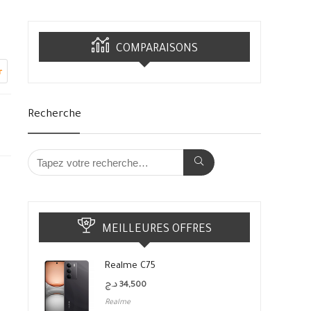
COMPARAISONS
r
Recherche
MEILLEURES OFFRES
Realme C75
د.ج
34,500
Realme