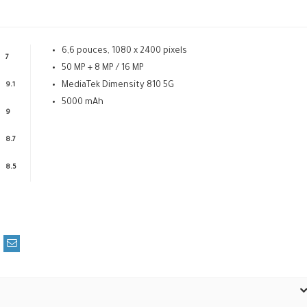
6,6 pouces, 1080 x 2400 pixels
7
50 MP + 8 MP / 16 MP
MediaTek Dimensity 810 5G
9.1
5000 mAh
9
8.7
8.5