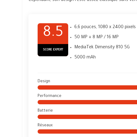
Cependant, son design reste assez classique sans vér
6,6 pouces, 1080 x 2400 pixels
8.5
50 MP + 8 MP / 16 MP
MediaTek Dimensity 810 5G
SCORE EXPERT
5000 mAh
Design
Performance
Batterie
Réseaux