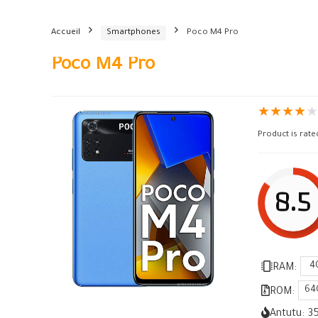
Accueil
Smartphones
Poco M4 Pro
Poco M4 Pro
★
★
★
★
Product is rat
8.5
4
RAM:
64
ROM:
Antutu:
3