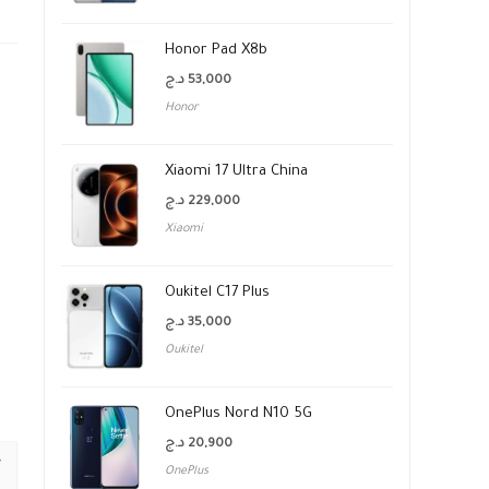
Honor Pad X8b
د.ج
53,000
Honor
Xiaomi 17 Ultra China
د.ج
229,000
Xiaomi
Oukitel C17 Plus
د.ج
35,000
Oukitel
OnePlus Nord N10 5G
د.ج
20,900
OnePlus