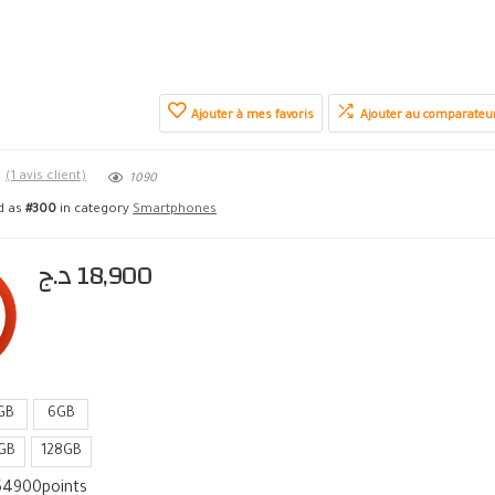
Ajouter à mes favoris
Ajouter au comparateu
★
(
1
avis client)
1090
ed as
#300
in category
Smartphones
د.ج
18,900
GB
6GB
GB
128GB
54900
points