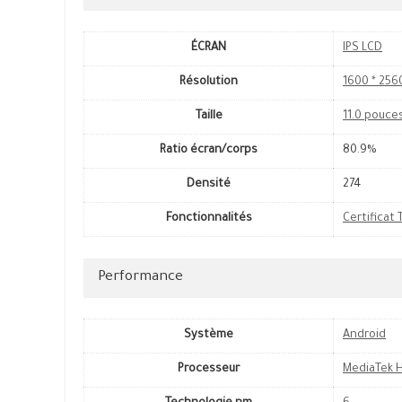
ÉCRAN
IPS LCD
Résolution
1600 * 2560
Taille
11.0 pouce
Ratio écran/corps
80.9%
Densité
274
Fonctionnalités
Certificat 
Performance
Système
Android
Processeur
MediaTek H