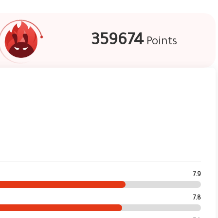
359674
Points
7.9
7.8