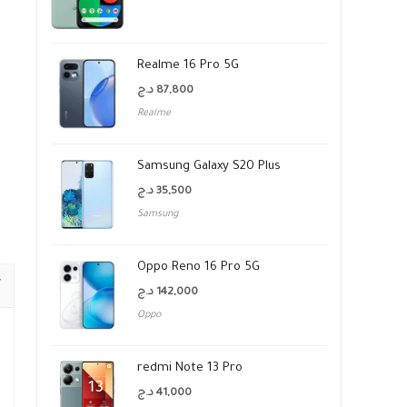
Realme 16 Pro 5G
د.ج
87,800
Realme
Samsung Galaxy S20 Plus
د.ج
35,500
Samsung
Oppo Reno 16 Pro 5G
د.ج
142,000
Oppo
redmi Note 13 Pro
د.ج
41,000