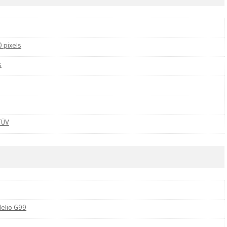
 pixels
s
TÜV
elio G99