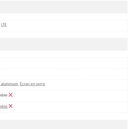
,
LTE
 aluminium
,
Écran en verre
nible
nible