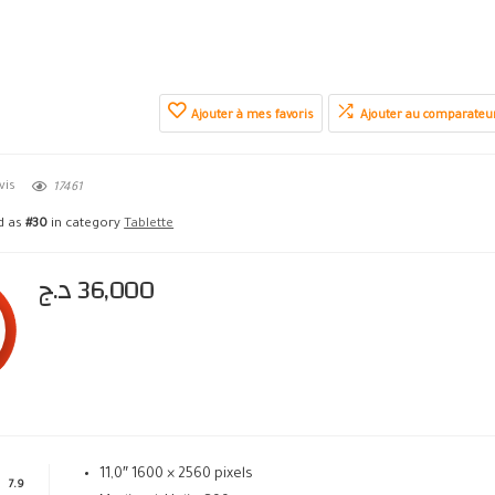
Ajouter à mes favoris
Ajouter au comparateu
vis
17461
ed as
#30
in category
Tablette
د.ج
36,000
11,0″ 1600 × 2560 pixels
7.9