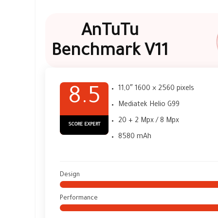
AnTuTu
Benchmark V11
11,0″ 1600 × 2560 pixels
8.5
Mediatek Helio G99
20 + 2 Mpx / 8 Mpx
SCORE EXPERT
8580 mAh
Design
Performance