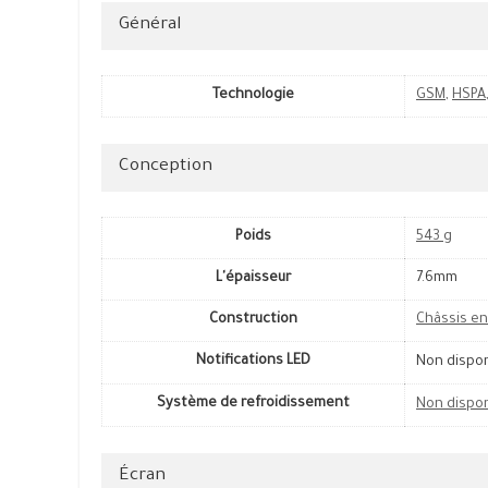
Général
Technologie
GSM
,
HSPA
Conception
Poids
543 g
L'épaisseur
7.6mm
Construction
Châssis en
Notifications LED
Non dispo
Système de refroidissement
Non dispo
Écran