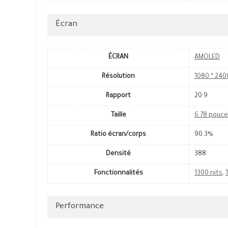
Écran
ÉCRAN
AMOLED
Résolution
1080 * 240
Rapport
20:9
Taille
6.78 pouc
Ratio écran/corps
90.3%
Densité
388
Fonctionnalités
1300 nits
,
Performance