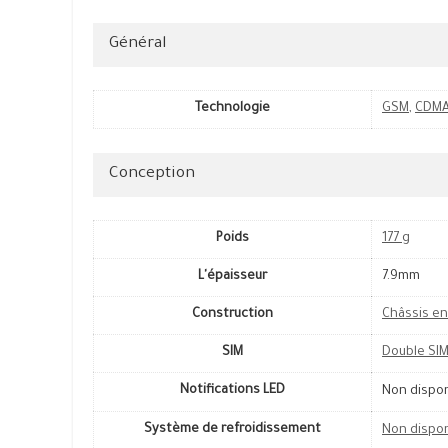
Général
Technologie
GSM
,
CDM
Conception
Poids
177 g
L'épaisseur
7.9mm
Construction
Châssis en
SIM
Double SI
Notifications LED
Non dispo
Système de refroidissement
Non dispo