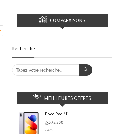
COMPARAISONS
r
Recherche
MEILLEURES OFFRES
Poco Pad M1
د.ج
75,500
Poco