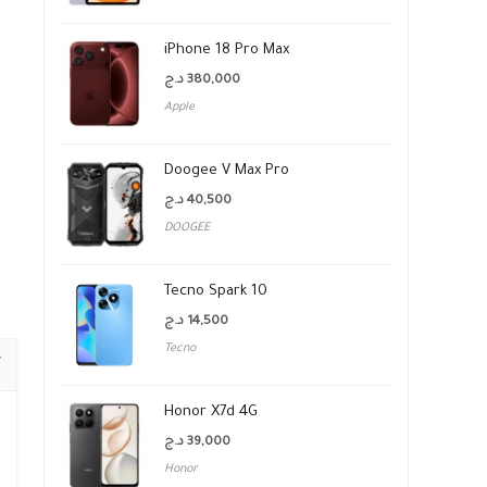
iPhone 18 Pro Max
د.ج
380,000
Apple
Doogee V Max Pro
د.ج
40,500
DOOGEE
Tecno Spark 10
د.ج
14,500
Tecno
Honor X7d 4G
د.ج
39,000
Honor