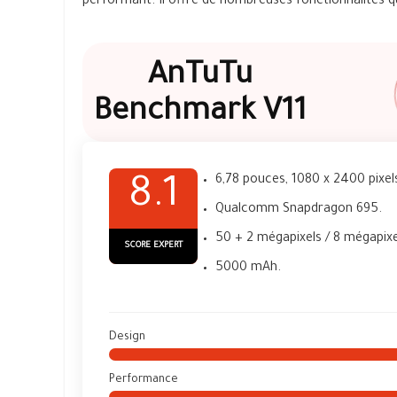
performant. Il offre de nombreuses fonctionnalités q
AnTuTu
Benchmark V11
6,78 pouces, 1080 x 2400 pixel
8.1
Qualcomm Snapdragon 695.
50 + 2 mégapixels / 8 mégapixe
SCORE EXPERT
5000 mAh.
Design
Performance