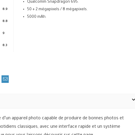
Qualcomm Snapdragon 695.
50 + 2 mégapixels / 8 mégapixels.
8.9
5000 mAh.
8.8
9
8.3
ipé d’un appareil photo capable de produire de bonnes photos et
quotidiens classiques, avec une interface rapide et un système