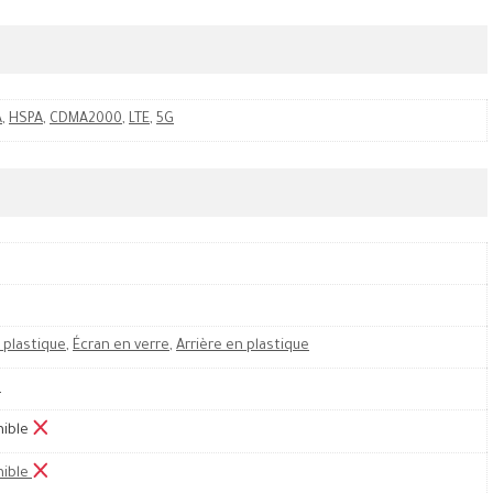
A
,
HSPA
,
CDMA2000
,
LTE
,
5G
 plastique
,
Écran en verre
,
Arrière en plastique
M
nible
nible