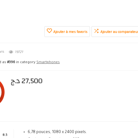
Ajouter à mes favoris
Ajouter au comparateu
vis
19721
ed as
#396
in category
Smartphones
د.ج
27,500
6,78 pouces, 1080 x 2400 pixels.
8.5