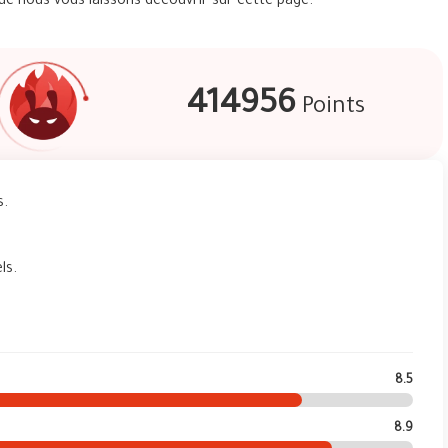
ue nous vous laissons découvrir sur cette page.
414956
Points
s.
ls.
8.5
8.9