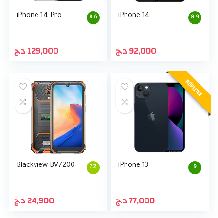
iPhone 14 Pro
iPhone 14
8.6
8.9
د.ج
129,000
د.ج
92,000
RÉPUTÉE
Blackview BV7200
iPhone 13
7.2
9
د.ج
24,900
د.ج
77,000