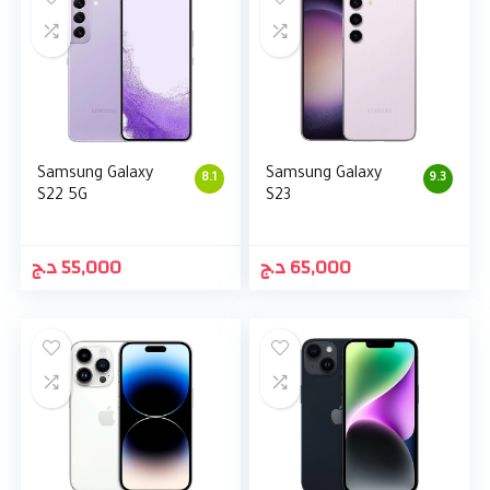
Samsung Galaxy
Samsung Galaxy
8.1
9.3
S22 5G
S23
د.ج
55,000
د.ج
65,000