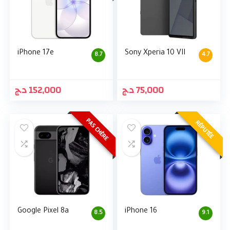
iPhone 17e
Sony Xperia 10 VII
8.7
4.7
د.ج
152,000
د.ج
75,000
PAS CHÈRE
RÉPUTÉE
Google Pixel 8a
iPhone 16
8.5
9.1