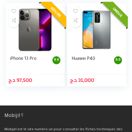
RÉPUTÉE
UNIQUE
iPhone 13 Pro
Huawei P40
8.8
8.6
د.ج
97,500
د.ج
31,000
Mobijil ؟
Mobijel est le site numéro un pour consulter les fiches techniques des