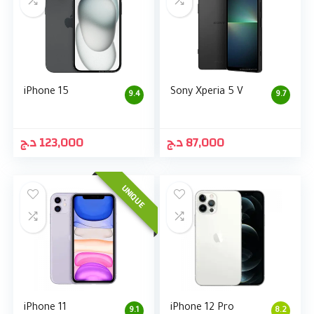
iPhone 15
Sony Xperia 5 V
9.4
9.7
د.ج
123,000
د.ج
87,000
UNIQUE
iPhone 11
iPhone 12 Pro
9.1
8.2