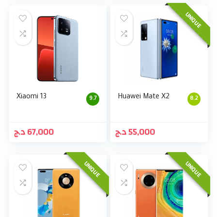
UNIQUE
Xiaomi 13
Huawei Mate X2
9.7
8.2
د.ج
67,000
د.ج
55,000
UNIQUE
UNIQUE