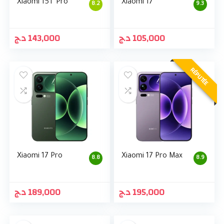
Xiaomi 15T Pro
Xiaomi 17
8.2
9.3
د.ج
143,000
د.ج
105,000
RÉPUTÉE
Xiaomi 17 Pro
Xiaomi 17 Pro Max
8.8
8.9
د.ج
189,000
د.ج
195,000