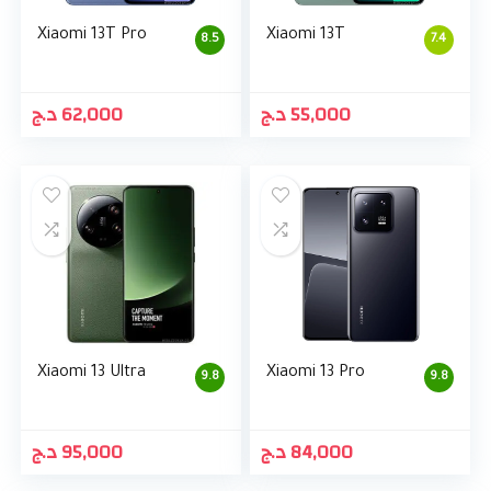
Xiaomi 13T Pro
Xiaomi 13T
8.5
7.4
د.ج
62,000
د.ج
55,000
Xiaomi 13 Ultra
Xiaomi 13 Pro
9.8
9.8
د.ج
95,000
د.ج
84,000