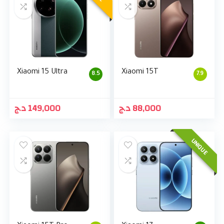
Xiaomi 15 Ultra
Xiaomi 15T
8.5
7.9
د.ج
149,000
د.ج
88,000
UNIQUE