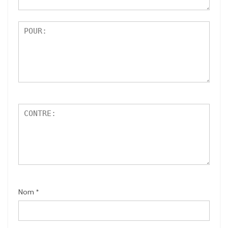
5
Nom
*