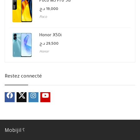
Poco M3 Pro 5G
د.ج
19,000
Poco
Honor X50i
د.ج
29,500
Honor
Restez connecté
Mobijil ؟