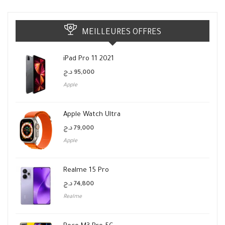
MEILLEURES OFFRES
iPad Pro 11 2021
د.ج
95,000
Apple
Apple Watch Ultra
د.ج
79,000
Apple
Realme 15 Pro
د.ج
74,800
Realme