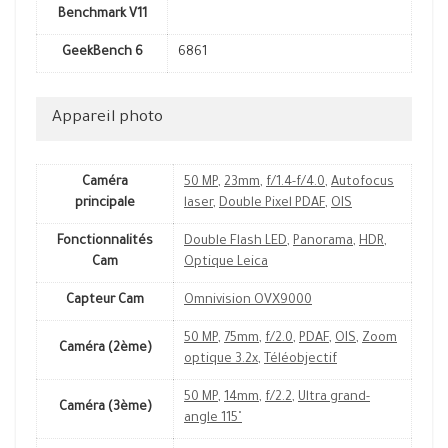
Benchmark V11
GeekBench 6
6861
Appareil photo
Caméra
50 MP
,
23mm
,
f/1.4-f/4.0
,
Autofocus
principale
laser
,
Double Pixel PDAF
,
OIS
Fonctionnalités
Double Flash LED
,
Panorama
,
HDR
,
Cam
Optique Leica
Capteur Cam
Omnivision OVX9000
50 MP
,
75mm
,
f/2.0
,
PDAF
,
OIS
,
Zoom
Caméra (2ème)
optique 3.2x
,
Téléobjectif
50 MP
,
14mm
,
f/2.2
,
Ultra grand-
Caméra (3ème)
angle 115˚