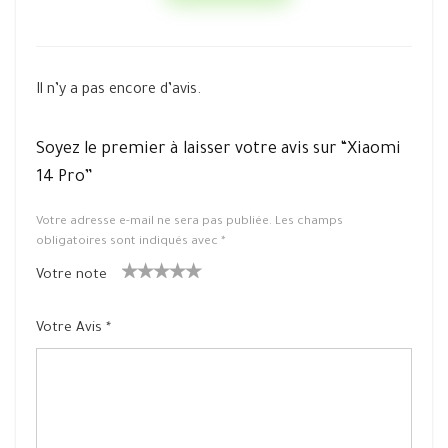
Il n’y a pas encore d’avis.
Soyez le premier à laisser votre avis sur “Xiaomi
14 Pro”
Votre adresse e-mail ne sera pas publiée.
Les champs
obligatoires sont indiqués avec
*
Votre note
1
2 ét
3 étoile
4 étoiles
5 étoiles
ét
oiles
s sur 5
sur 5
sur 5
Votre Avis
*
oil
sur
e
5
su
r