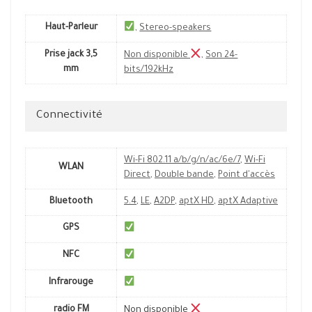
Haut-Parleur
,
Stereo-speakers
Prise jack 3,5
Non disponible
,
Son 24-
mm
bits/192kHz
Connectivité
Wi-Fi 802.11 a/b/g/n/ac/6e/7
,
Wi-Fi
WLAN
Direct
,
Double bande
,
Point d'accès
Bluetooth
5.4
,
LE
,
A2DP
,
aptX HD
,
aptX Adaptive
GPS
NFC
Infrarouge
radio FM
Non disponible