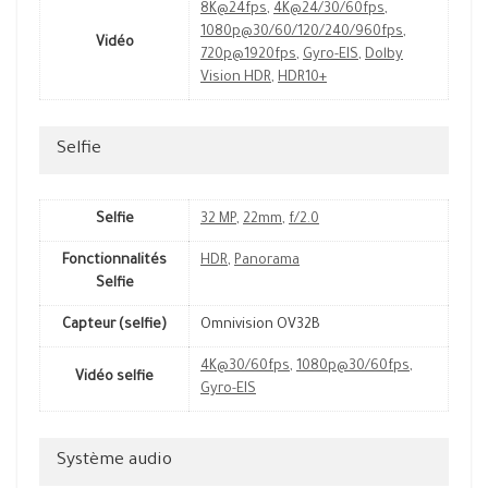
8K@24fps
,
4K@24/30/60fps
,
1080p@30/60/120/240/960fps
,
Vidéo
720p@1920fps
,
Gyro-EIS
,
Dolby
Vision HDR
,
HDR10+
Selfie
Selfie
32 MP
,
22mm
,
f/2.0
Fonctionnalités
HDR
,
Panorama
Selfie
Capteur (selfie)
Omnivision OV32B
4K@30/60fps
,
1080p@30/60fps
,
Vidéo selfie
Gyro-EIS
Système audio