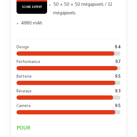
50 + 50 + 50 mégapixels / 32
SCORE EXPERT
mégapixels.
4880 mAh.
Design
9.4
Performance
9.7
Batterie
9.5
Réseaux
9.3
Caméra
9.5
POUR