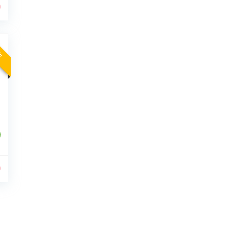
0
ÉE
0