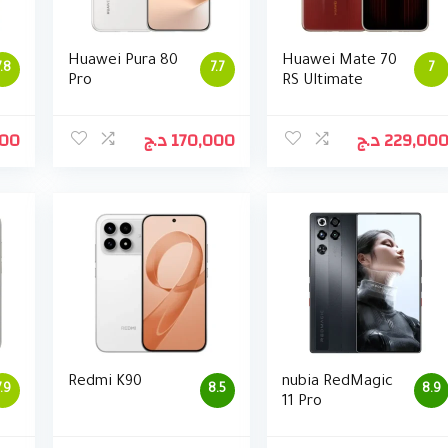
Huawei Pura 80
Huawei Mate 70
7.8
7.7
7
Pro
RS Ultimate
000
د.ج
170,000
د.ج
229,00
Redmi K90
nubia RedMagic
7.9
8.5
8.9
11 Pro