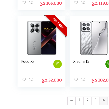
د.ج
165,000
د.ج
119,
PAS CHÈRE
Poco X7
Xiaomi 15
8.1
8
د.ج
52,000
د.ج
102,
←
1
2
3
4