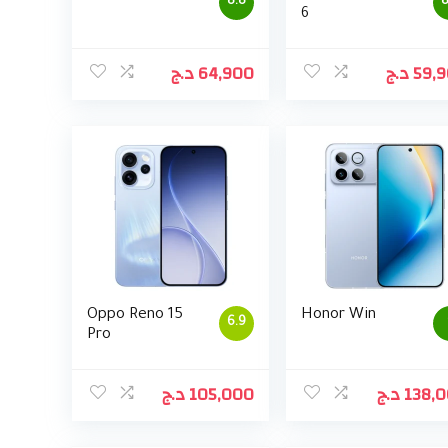
8.8
8
6
د.ج
64,900
د.ج
59,
Oppo Reno 15
Honor Win
6.9
Pro
د.ج
105,000
د.ج
138,