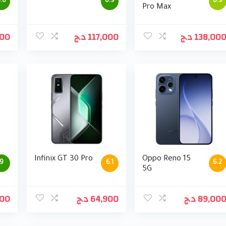
.6
8.9
6.9
Pro Max
900
د.ج
117,000
د.ج
138,00
Infinix GT 30 Pro
Oppo Reno 15
9
6.1
6.2
5G
000
د.ج
64,900
د.ج
89,00