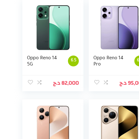
Oppo Reno 14
Oppo Reno 14
6.5
6
5G
Pro
د.ج
82,000
د.ج
95,