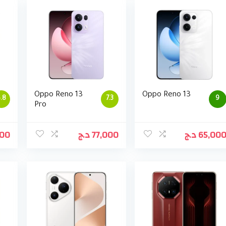
Oppo Reno 13
Oppo Reno 13
.8
7.3
9
Pro
000
د.ج
77,000
د.ج
65,00