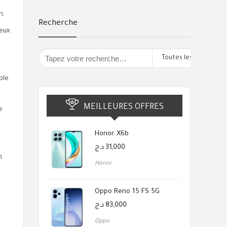
n.
Recherche
eux.
Toutes les catégorie
ble
MEILLEURES OFFRES
e
Honor X6b
د.ج
31,000
m.
Honor
Oppo Reno 15 FS 5G
د.ج
83,000
Oppo