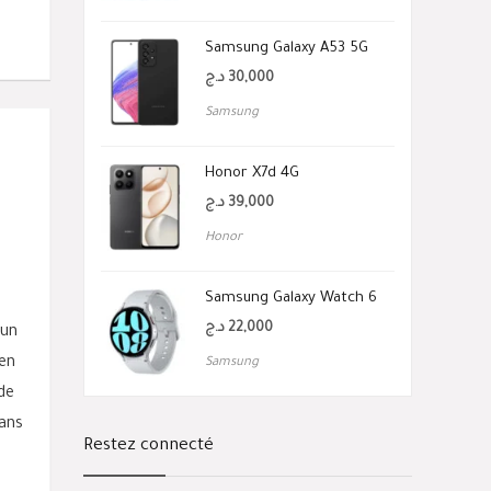
Samsung Galaxy A53 5G
د.ج
30,000
Samsung
e
Honor X7d 4G
د.ج
39,000
Honor
Samsung Galaxy Watch 6
د.ج
22,000
 un
ien
Samsung
de
sans
Restez connecté