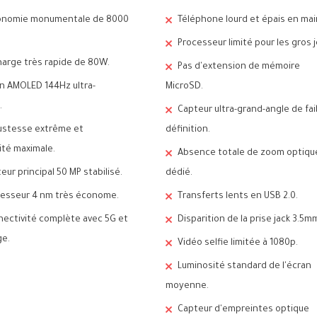
onomie monumentale de 8000
Téléphone lourd et épais en mai
Processeur limité pour les gros j
arge très rapide de 80W.
Pas d'extension de mémoire
n AMOLED 144Hz ultra-
MicroSD.
.
Capteur ultra-grand-angle de fai
ustesse extrême et
définition.
té maximale.
Absence totale de zoom optiqu
eur principal 50 MP stabilisé.
dédié.
esseur 4 nm très économe.
Transferts lents en USB 2.0.
ectivité complète avec 5G et
Disparition de la prise jack 3.5m
ge.
Vidéo selfie limitée à 1080p.
Luminosité standard de l'écran
moyenne.
Capteur d'empreintes optique