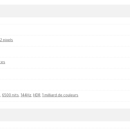
72 pixels
ces
s
,
6500 nits
,
144Hz
,
HDR
,
1 milliard de couleurs