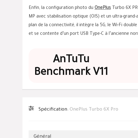
Enfin, la configuration photo du
OnePlus
Turbo 6X PRO
MP avec stabilisation optique (OIS) et un ultra-grand-a
plan de la connectivité, il intègre la 5G, le Wi-Fi doub
et se contente d’un port USB Type-C à l’ancienne norme
AnTuTu
Benchmark V11
Spécification:
OnePlus Turbo 6X Pro
Général