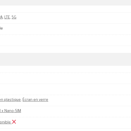
PA
,
LTE
,
5G
le
en plastique
,
Écran en verre
 + Nano-SIM
onible