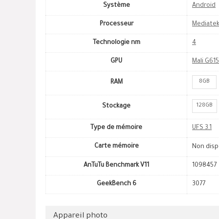
Système
Android
Processeur
Mediatek
Technologie nm
4
GPU
Mali G615
8GB
RAM
128GB
Stockage
Type de mémoire
UFS 3.1
Carte mémoire
Non disp
AnTuTu Benchmark V11
1098457
GeekBench 6
3077
Appareil photo