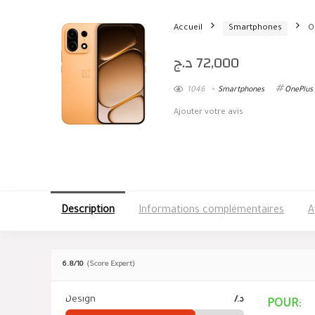
Accueil
Smartphones
O
د.ج
72,000
1046
Smartphones
OnePlus
Ajouter votre avis
Description
Informations complémentaires
A
6.8
/10
(Score Expert)
Design
7.3
POUR: