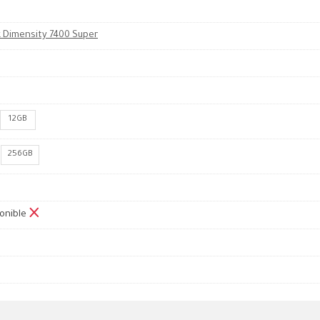
 Dimensity 7400 Super
12GB
256GB
onible