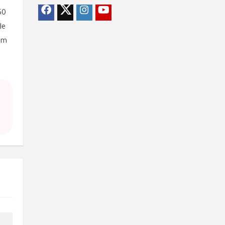
50
le
 mm