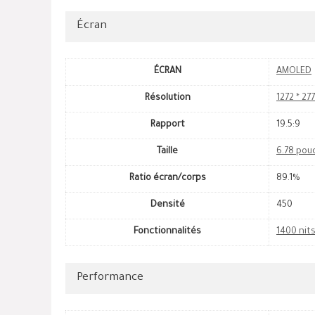
Écran
ÉCRAN
AMOLED
Résolution
1272 * 27
Rapport
19.5:9
Taille
6.78 pou
Ratio écran/corps
89.1%
Densité
450
Fonctionnalités
1400 nit
Performance