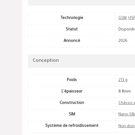
Technologie
GSM
,
HS
Statut
Disponib
Annoncé
2026
Conception
Poids
213 g
L'épaisseur
8.8mm
Construction
Châssis 
SIM
Nano-SIM
Système de refroidissement
Non disp