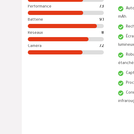
Performance
7.3
Aut
mAh.
Batterie
9.1
Rech
Réseaux
8
Écra
lumineux
Caméra
7.2
Rob
étanchéi
Capt
Proc
Conn
infrarou