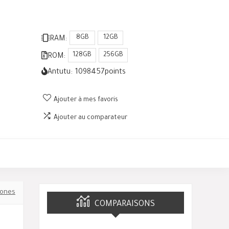
8GB
12GB
RAM:
128GB
256GB
ROM:
Antutu:
1098457
points
Ajouter à mes favoris
Ajouter au comparateur
ones
COMPARAISONS