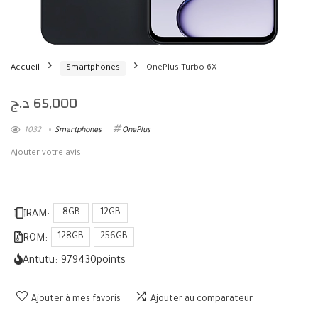
Accueil
Smartphones
OnePlus Turbo 6X
د.ج
65,000
1032
Smartphones
OnePlus
Ajouter votre avis
8GB
12GB
RAM:
128GB
256GB
ROM:
Antutu:
979430
points
Ajouter à mes favoris
Ajouter au comparateur