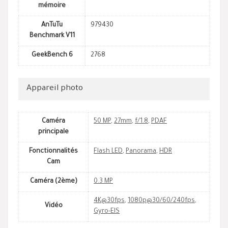
mémoire
AnTuTu
979430
Benchmark V11
GeekBench 6
2768
Appareil photo
Caméra
50 MP
,
27mm
,
f/1.8
,
PDAF
principale
Fonctionnalités
Flash LED
,
Panorama
,
HDR
Cam
Caméra (2ème)
0.3 MP
4K@30fps
,
1080p@30/60/240fps
,
Vidéo
Gyro-EIS