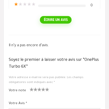
★
★
★
★
★
0
ÉCRIRE UN AVIS
Il n’y a pas encore d’avis.
Soyez le premier à laisser votre avis sur “OnePlus
Turbo 6X”
Votre adresse e-mail ne sera pas publiée.
Les champs
obligatoires sont indiqués avec
*
Votre note
1
2 ét
3 étoile
4 étoiles
5 étoiles
ét
oiles
s sur 5
sur 5
sur 5
Votre Avis
*
oil
sur