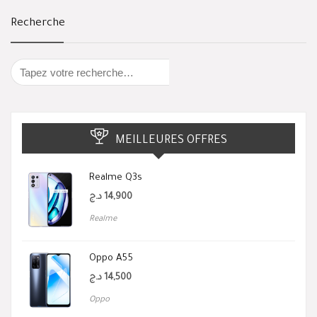
Recherche
MEILLEURES OFFRES
Realme Q3s
د.ج
14,900
Realme
Oppo A55
د.ج
14,500
Oppo