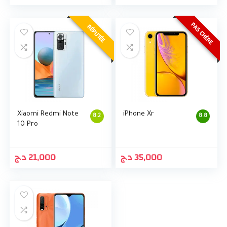
PAS CHÈRE
RÉPUTÉE
Xiaomi Redmi Note
iPhone Xr
8.2
8.8
10 Pro
د.ج
21,000
د.ج
35,000