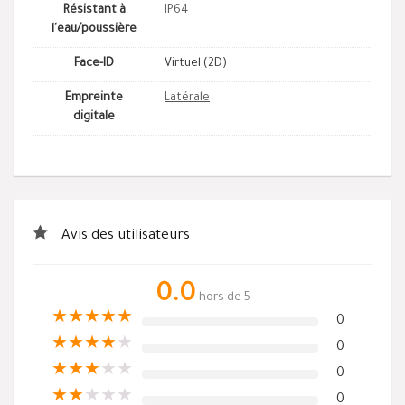
Résistant à
IP64
l'eau/poussière
Face-ID
Virtuel (2D)
Empreinte
Latérale
digitale
Avis des utilisateurs
0.0
hors de 5
★
★
★
★
★
0
★
★
★
★
★
0
★
★
★
★
★
0
★
★
★
★
★
0