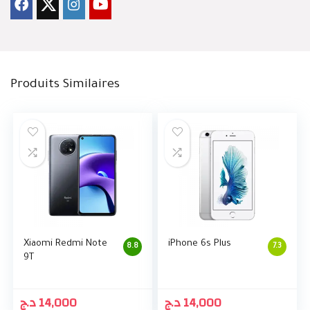
Produits Similaires
Xiaomi Redmi Note
iPhone 6s Plus
8.8
7.3
9T
د.ج
14,000
د.ج
14,000