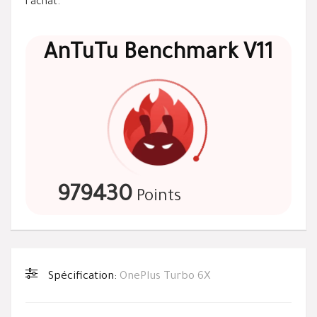
l’achat.
AnTuTu Benchmark V11
979430
Points
Spécification:
OnePlus Turbo 6X