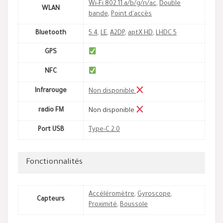
Wi-Fi 802.11 a/b/g/n/ac
,
Double
WLAN
bande
,
Point d'accès
Bluetooth
5.4
,
LE
,
A2DP
,
aptX HD
,
LHDC 5
GPS
NFC
Infrarouge
Non disponible
radio FM
Non disponible
Port USB
Type-C 2.0
Fonctionnalités
Accéléromètre
,
Gyroscope
,
Capteurs
Proximité
,
Boussole