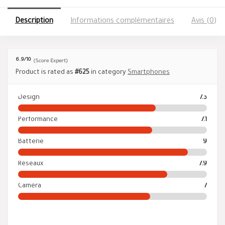
Description
Informations complémentaires
Avis (0)
6.9
/10
(Score Expert)
Product is rated as
#625
in category
Smartphones
Design
7.3
Performance
7.1
Batterie
9
Réseaux
7.9
Caméra
7