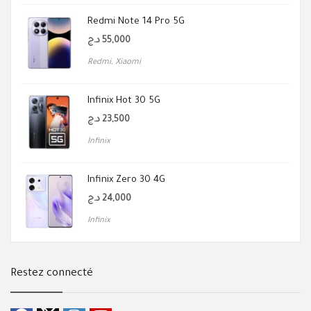
Redmi Note 14 Pro 5G
د.ج
55,000
Redmi
,
Xiaomi
Infinix Hot 30 5G
د.ج
23,500
Infinix
Infinix Zero 30 4G
د.ج
24,000
Infinix
Restez connecté