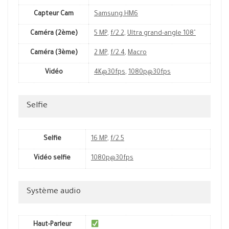
Capteur Cam
Samsung HM6
Caméra (2ème)
5 MP
,
f/2.2
,
Ultra grand-angle 108˚
Caméra (3ème)
2 MP
,
f/2.4
,
Macro
Vidéo
4K@30fps
,
1080p@30fps
Selfie
Selfie
16 MP
,
f/2.5
Vidéo selfie
1080p@30fps
Système audio
Haut-Parleur