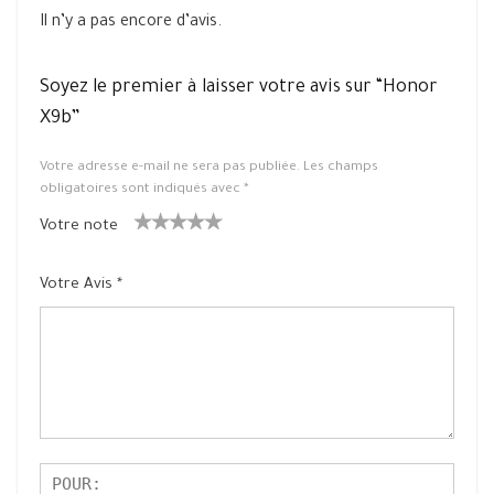
Il n’y a pas encore d’avis.
Soyez le premier à laisser votre avis sur “Honor
X9b”
Votre adresse e-mail ne sera pas publiée.
Les champs
obligatoires sont indiqués avec
*
Votre note
1
2 ét
3 étoile
4 étoiles
5 étoiles
ét
oiles
s sur 5
sur 5
sur 5
Votre Avis
*
oil
sur
e
5
su
r
5