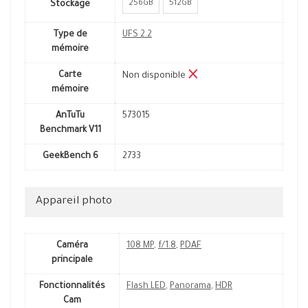
256GB
512GB
Stockage
Type de
UFS 2.2
mémoire
Carte
Non disponible
mémoire
AnTuTu
573015
Benchmark V11
GeekBench 6
2733
Appareil photo
Caméra
108 MP
,
f/1.8
,
PDAF
principale
Fonctionnalités
Flash LED
,
Panorama
,
HDR
Cam