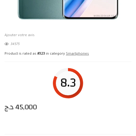
Ajouter votre avis
34575
Product is rated as
#323
in category
Smartphones
8.3
د.ج
45,000