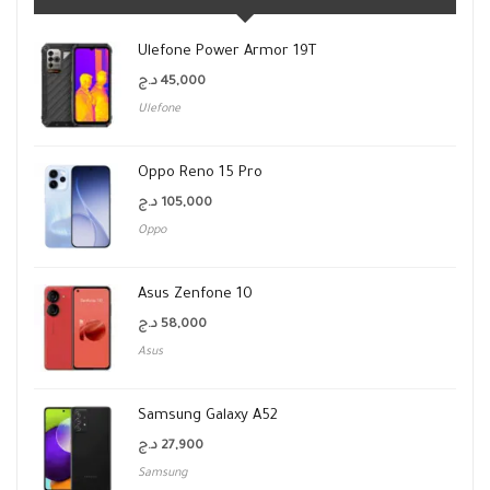
Ulefone Power Armor 19T
د.ج
45,000
Ulefone
Oppo Reno 15 Pro
د.ج
105,000
Oppo
Asus Zenfone 10
د.ج
58,000
Asus
Samsung Galaxy A52
د.ج
27,900
Samsung