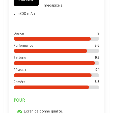
SCORE EXPERT
mégapixels.
5800 mAh.
Design
9
Performance
8.6
Batterie
9.5
Réseaux
9.1
Caméra
8.8
POUR
Écran de bonne qualité.