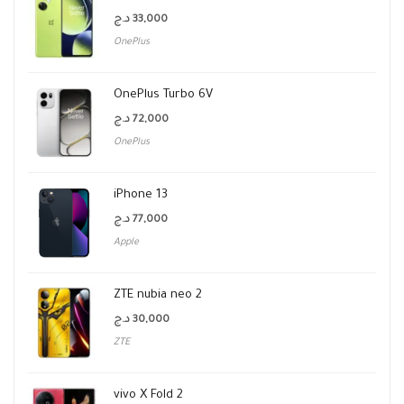
د.ج
33,000
OnePlus
OnePlus Turbo 6V
د.ج
72,000
OnePlus
iPhone 13
د.ج
77,000
Apple
ZTE nubia neo 2
د.ج
30,000
ZTE
vivo X Fold 2