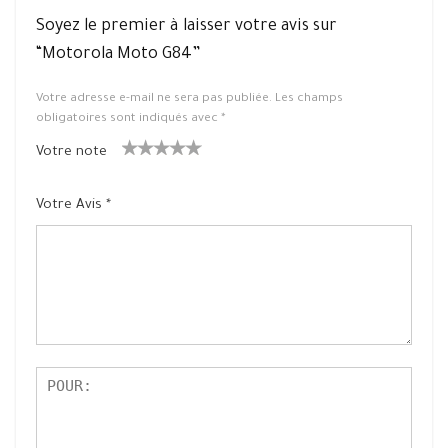
Soyez le premier à laisser votre avis sur
“Motorola Moto G84”
Votre adresse e-mail ne sera pas publiée.
Les champs
obligatoires sont indiqués avec
*
Votre note
1
2 ét
3 étoile
4 étoiles
5 étoiles
ét
oiles
s sur 5
sur 5
sur 5
Votre Avis
*
oil
sur
e
5
su
r
5