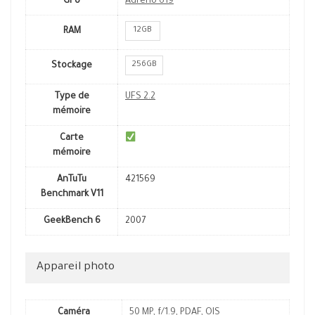
GPU
Adreno 619
12GB
RAM
256GB
Stockage
Type de
UFS 2.2
mémoire
Carte
mémoire
AnTuTu
421569
Benchmark V11
GeekBench 6
2007
Appareil photo
Caméra
50 MP
,
f/1.9
,
PDAF
,
OIS