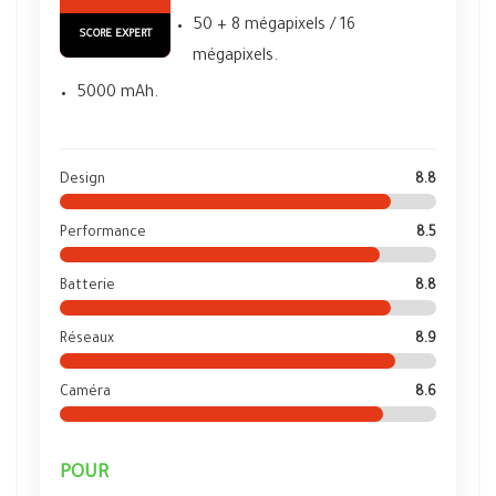
50 + 8 mégapixels / 16
SCORE EXPERT
mégapixels.
5000 mAh.
Design
8.8
Performance
8.5
Batterie
8.8
Réseaux
8.9
Caméra
8.6
POUR