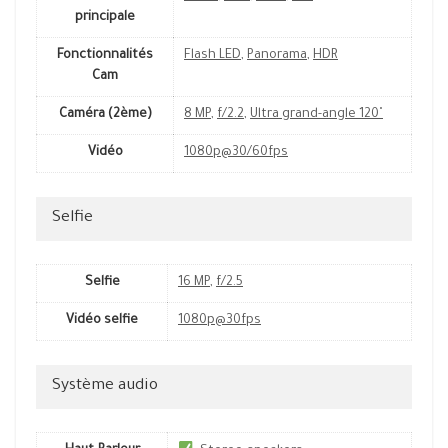
principale
Fonctionnalités
Flash LED
,
Panorama
,
HDR
Cam
Caméra (2ème)
8 MP
,
f/2.2
,
Ultra grand-angle 120˚
Vidéo
1080p@30/60fps
Selfie
Selfie
16 MP
,
f/2.5
Vidéo selfie
1080p@30fps
Système audio