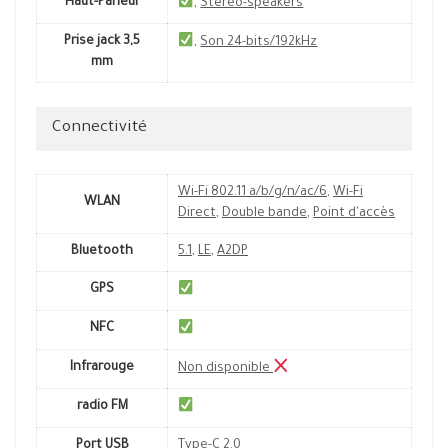
Haut-Parleur
,
Stereo-speakers
Prise jack 3,5
,
Son 24-bits/192kHz
mm
Connectivité
Wi-Fi 802.11 a/b/g/n/ac/6
,
Wi-Fi
WLAN
Direct
,
Double bande
,
Point d'accès
Bluetooth
5.1
,
LE
,
A2DP
GPS
NFC
Infrarouge
Non disponible
radio FM
Port USB
Type-C 2.0