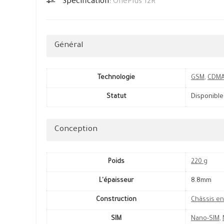
Spécification:
OnePlus 12R
Général
Technologie
GSM
,
CDM
Statut
Disponible
Conception
Poids
220 g
L'épaisseur
8.8mm
Construction
Châssis en
SIM
Nano-SIM
,