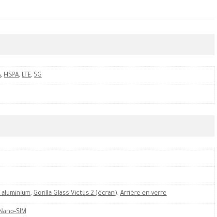
A
,
HSPA
,
LTE
,
5G
 aluminium
,
Gorilla Glass Victus 2 (écran)
,
Arrière en verre
Nano-SIM