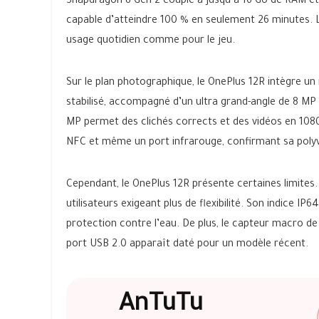
Snapdragon 8 Gen 2 couplé à jusqu’à 16 Go de RAM et
capable d’atteindre 100 % en seulement 26 minutes. 
usage quotidien comme pour le jeu.
Sur le plan photographique, le OnePlus 12R intègre un
stabilisé, accompagné d’un ultra grand-angle de 8 MP 
MP permet des clichés corrects et des vidéos en 1080p
NFC et même un port infrarouge, confirmant sa poly
Cependant, le OnePlus 12R présente certaines limites.
utilisateurs exigeant plus de flexibilité. Son indice I
protection contre l’eau. De plus, le capteur macro d
port USB 2.0 apparaît daté pour un modèle récent.
AnTuTu