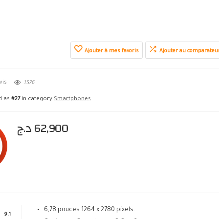
Ajouter à mes favoris
Ajouter au comparateu
vis
1576
ed as
#27
in category
Smartphones
د.ج
62,900
6,78 pouces 1264 x 2780 pixels.
9.1