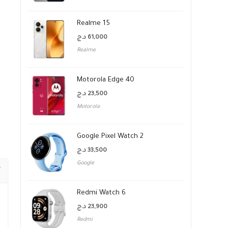
Realme 15
د.ج
61,000
Realme
Motorola Edge 40
د.ج
23,500
Motorola
Google Pixel Watch 2
د.ج
33,500
Google
Redmi Watch 6
د.ج
23,900
Redmi