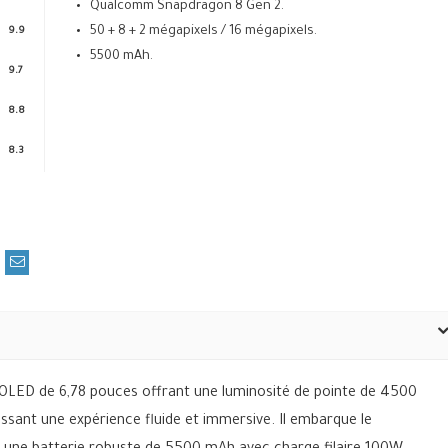
Qualcomm Snapdragon 8 Gen 2.
50 + 8 + 2 mégapixels / 16 mégapixels.
9.9
5500 mAh.
9.7
8.8
8.3
OLED de 6,78 pouces offrant une luminosité de pointe de 4500
issant une expérience fluide et immersive. Il embarque le