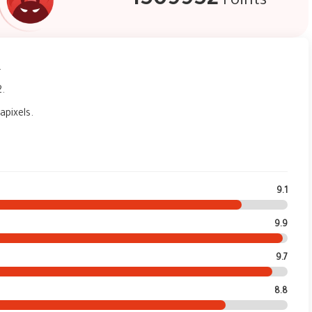
1509952
Points
.
.
apixels.
9.1
9.9
9.7
8.8