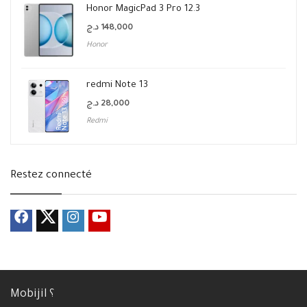
Honor MagicPad 3 Pro 12.3
د.ج
148,000
Honor
redmi Note 13
د.ج
28,000
Redmi
Restez connecté
Mobijil ؟