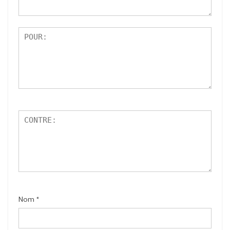
5
Nom
*