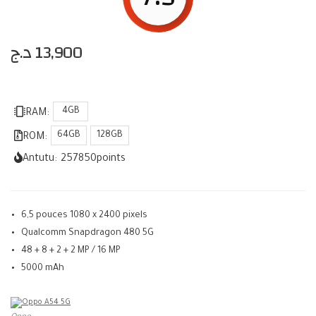
د.ج
13,900
4GB
RAM:
64GB
128GB
ROM:
Antutu:
257850
points
6,5 pouces 1080 x 2400 pixels
Qualcomm Snapdragon 480 5G
48 + 8 + 2 + 2 MP / 16 MP
5000 mAh