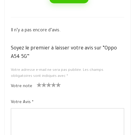
Il n’y a pas encore d’avis.
Soyez le premier à laisser votre avis sur “Oppo
A54 5G”
Votre adresse e-mail ne sera pas publiée.
Les champs
obligatoires sont indiqués avec
*
Votre note
1
2 ét
3 étoile
4 étoiles
5 étoiles
ét
oiles
s sur 5
sur 5
sur 5
Votre Avis
*
oil
sur
e
5
su
r