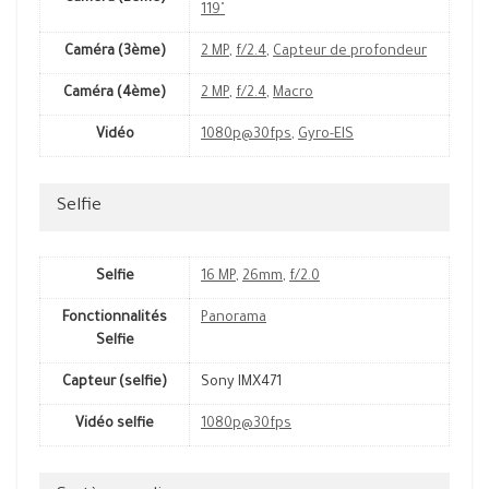
119˚
Caméra (3ème)
2 MP
,
f/2.4
,
Capteur de profondeur
Caméra (4ème)
2 MP
,
f/2.4
,
Macro
Vidéo
1080p@30fps
,
Gyro-EIS
Selfie
Selfie
16 MP
,
26mm
,
f/2.0
Fonctionnalités
Panorama
Selfie
Capteur (selfie)
Sony IMX471
Vidéo selfie
1080p@30fps