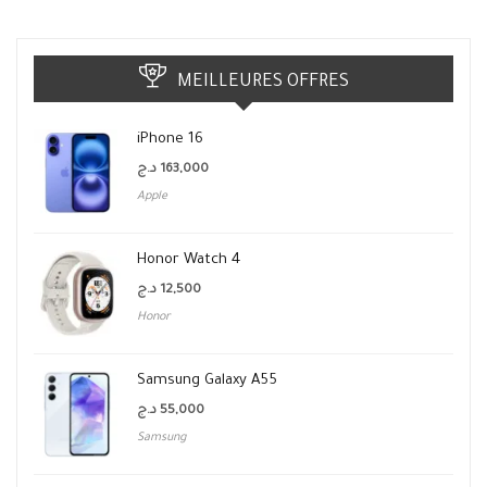
MEILLEURES OFFRES
iPhone 16
د.ج
163,000
Apple
Honor Watch 4
د.ج
12,500
Honor
Samsung Galaxy A55
د.ج
55,000
Samsung