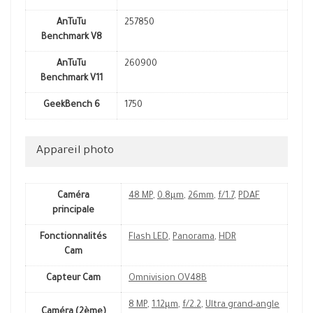
AnTuTu
257850
Benchmark V8
AnTuTu
260900
Benchmark V11
GeekBench 6
1750
Appareil photo
Caméra
48 MP
,
0.8µm
,
26mm
,
f/1.7
,
PDAF
principale
Fonctionnalités
Flash LED
,
Panorama
,
HDR
Cam
Capteur Cam
Omnivision OV48B
8 MP
,
1.12µm
,
f/2.2
,
Ultra grand-angle
Caméra (2ème)