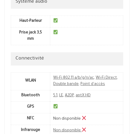
Système audio
Haut-Parleur
Prise jack 3,5
mm
Connectivité
Wi-Fi 802.11 a/b/g/n/ac
,
Wi-Fi Direct
,
WLAN
Double bande
,
Point d'accès
Bluetooth
5.1
,
LE
,
A2DP
,
aptX HD
GPS
NFC
Non disponible
Infrarouge
Non disponible