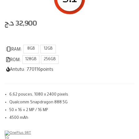
د.ج
32,900
8GB
12GB
RAM:
128GB
256GB
ROM:
Antutu:
770116
points
6,62 pouces, 1080 x 2400 pixels
Qualcomm Snapdragon 888 5G
50 + 16 + 2 MP / 16 MP
4500 mAh