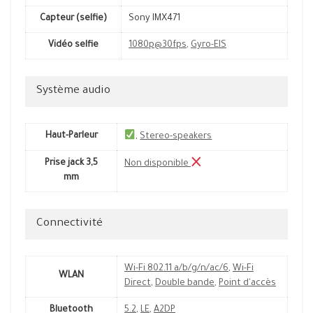
Capteur (selfie)
Sony IMX471
Vidéo selfie
1080p@30fps
,
Gyro-EIS
Système audio
Haut-Parleur
,
Stereo-speakers
Prise jack 3,5
Non disponible
mm
Connectivité
Wi-Fi 802.11 a/b/g/n/ac/6
,
Wi-Fi
WLAN
Direct
,
Double bande
,
Point d'accès
Bluetooth
5.2
,
LE
,
A2DP