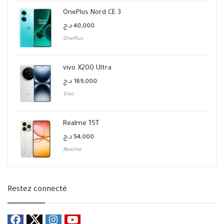
OnePlus Nord CE 3
د.ج
40,000
OnePlus
vivo X200 Ultra
د.ج
189,000
Vivo
Realme 15T
د.ج
54,000
Realme
Restez connecté