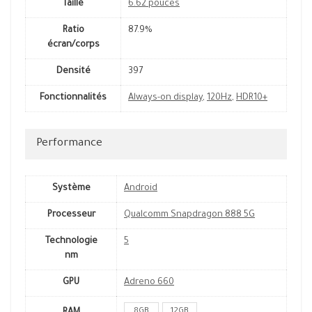
Taille
6.62 pouces
Ratio
87.9%
écran/corps
Densité
397
Fonctionnalités
Always-on display
,
120Hz
,
HDR10+
Performance
Système
Android
Processeur
Qualcomm Snapdragon 888 5G
Technologie
5
nm
GPU
Adreno 660
8GB
12GB