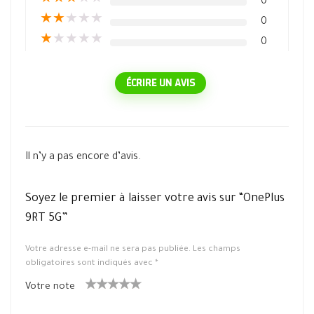
★
★
★
★
★
0
★
★
★
★
★
0
★
★
★
★
★
0
ÉCRIRE UN AVIS
Il n’y a pas encore d’avis.
Soyez le premier à laisser votre avis sur “OnePlus
9RT 5G”
Votre adresse e-mail ne sera pas publiée.
Les champs
obligatoires sont indiqués avec
*
Votre note
1
2 ét
3 étoile
4 étoiles
5 étoiles