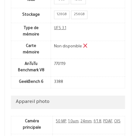
RAM
128GB
256GB
Stockage
Type de
UFS 3.1
mémoire
Carte
Non disponible
mémoire
AnTuTu
770119
Benchmark V8
GeekBench 6
3388
Appareil photo
Caméra
50 MP
,
1.0µm
,
24mm
,
f/1.8
,
PDAF
,
OIS
principale