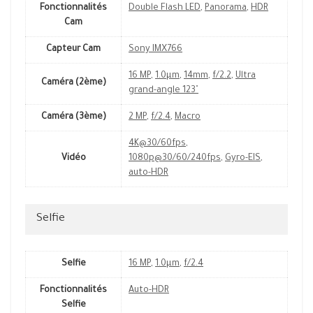
Fonctionnalités
Double Flash LED
,
Panorama
,
HDR
Cam
Capteur Cam
Sony IMX766
16 MP
,
1.0µm
,
14mm
,
f/2.2
,
Ultra
Caméra (2ème)
grand-angle 123˚
Caméra (3ème)
2 MP
,
f/2.4
,
Macro
4K@30/60fps
,
Vidéo
1080p@30/60/240fps
,
Gyro-EIS
,
auto-HDR
Selfie
Selfie
16 MP
,
1.0µm
,
f/2.4
Fonctionnalités
Auto-HDR
Selfie