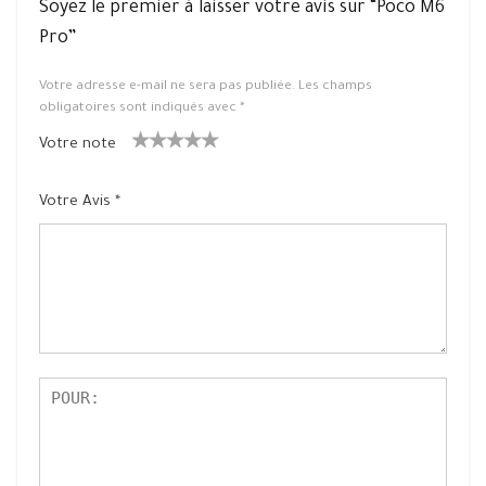
Soyez le premier à laisser votre avis sur “Poco M6
Pro”
Votre adresse e-mail ne sera pas publiée.
Les champs
obligatoires sont indiqués avec
*
Votre note
1
2 ét
3 étoile
4 étoiles
5 étoiles
ét
oiles
s sur 5
sur 5
sur 5
Votre Avis
*
oil
sur
e
5
su
r
5