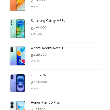
د.ج
95,000
Honor
Samsung Galaxy M55s
د.ج
44,000
Samsung
Xiaomi Redmi Note 11
د.ج
20,000
Xiaomi
iPhone 16
د.ج
163,000
Apple
Honor Play 50 Plus
د.ج
19,900