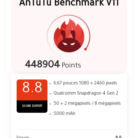
AnTuTu Benchmark V11
448904
Points
6,67 pouces 1080 × 2460 pixels
8.8
Qualcomm Snapdragon 4 Gen 2
50 + 2 mégapixels / 8 mégapixels
SCORE EXPERT
5000 mAh