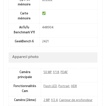
Type de
UFS 2.2
mémoire
Carte
mémoire
AnTuTu
448904
Benchmark V11
GeekBench 6
2421
Appareil photo
Caméra
50 MP
,
f/1.8
,
PDAF
principale
Fonctionnalités
Flash LED
,
Portrait
,
HDR
Cam
Caméra (2ème)
2 MP
,
f/2.4
,
Capteur de profondeur