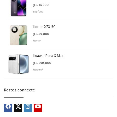
د.ج
18,900
Ulefone
Honor X70 5G
د.ج
59,000
Honor
Huawei Pura X Max
د.ج
298,000
Huawei
Restez connecté