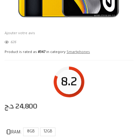
Ajouter votre avis
626
Product is rated as
#347
in category
Smartphones
8.2
د.ج
24,800
8GB
12GB
RAM: