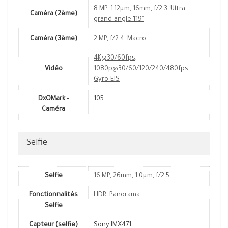
8 MP
,
1.12µm
,
16mm
,
f/2.3
,
Ultra
Caméra (2ème)
grand-angle 119˚
Caméra (3ème)
2 MP
,
f/2.4
,
Macro
4K@30/60fps
,
Vidéo
1080p@30/60/120/240/480fps
,
Gyro-EIS
DxOMark -
105
Caméra
Selfie
Selfie
16 MP
,
26mm
,
1.0µm
,
f/2.5
Fonctionnalités
HDR
,
Panorama
Selfie
Capteur (selfie)
Sony IMX471