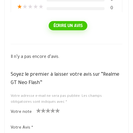
0
★
★
★
★
★
0
ÉCRIRE UN AVIS
Il n’y a pas encore d’avis.
Soyez le premier à laisser votre avis sur “Realme
GT Neo Flash”
Votre adresse e-mail ne sera pas publiée.
Les champs
obligatoires sont indiqués avec
*
Votre note
1
2 ét
3 étoile
4 étoiles
5 étoiles
ét
oiles
s sur 5
sur 5
sur 5
Votre Avis
*