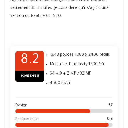
rapide qui permet de charger la batterie à 100% en
seulement 35 minutes. Je considère qu’il s’agit d’une
version du
Realme GT NEO
.
6,43 pouces 1080 x 2400 pixels
8.2
MediaTek Dimensity 1200 5G
64 + 8 + 2 MP / 32 MP
SCORE EXPERT
4500 mAh
Design
7.7
Performance
9.6