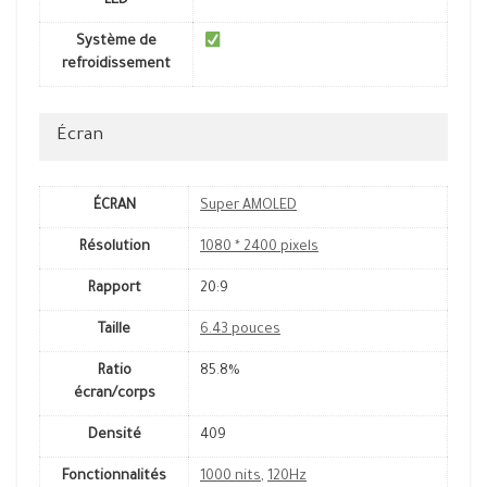
LED
Système de
refroidissement
Écran
ÉCRAN
Super AMOLED
Résolution
1080 * 2400 pixels
Rapport
20:9
Taille
6.43 pouces
Ratio
85.8%
écran/corps
Densité
409
Fonctionnalités
1000 nits
,
120Hz