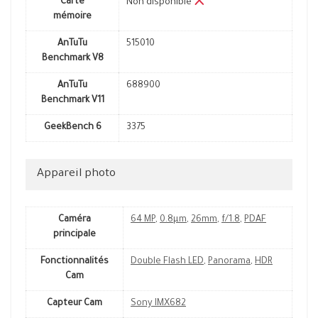
Carte
Non disponible
mémoire
AnTuTu
515010
Benchmark V8
AnTuTu
688900
Benchmark V11
GeekBench 6
3375
Appareil photo
Caméra
64 MP
,
0.8µm
,
26mm
,
f/1.8
,
PDAF
principale
Fonctionnalités
Double Flash LED
,
Panorama
,
HDR
Cam
Capteur Cam
Sony IMX682