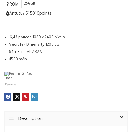
256GB
ROM:
Antutu:
515010
points
6,43 pouces 1080 x 2400 pixels
MediaTek Dimensity 1200 5G
64 + 8 + 2 MP / 32 MP
4500 mAh
Realme
Description