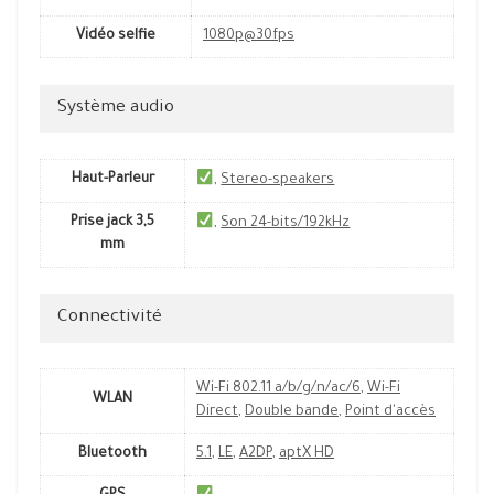
Vidéo selfie
1080p@30fps
Système audio
Haut-Parleur
,
Stereo-speakers
Prise jack 3,5
,
Son 24-bits/192kHz
mm
Connectivité
Wi-Fi 802.11 a/b/g/n/ac/6
,
Wi-Fi
WLAN
Direct
,
Double bande
,
Point d'accès
Bluetooth
5.1
,
LE
,
A2DP
,
aptX HD