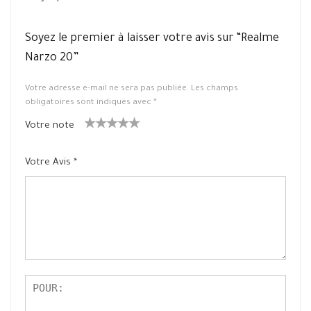
Soyez le premier à laisser votre avis sur “Realme
Narzo 20”
Votre adresse e-mail ne sera pas publiée.
Les champs
obligatoires sont indiqués avec
*
Votre note
1
2 ét
3 étoile
4 étoiles
5 étoiles
ét
oiles
s sur 5
sur 5
sur 5
Votre Avis
*
oil
sur
e
5
su
r
5