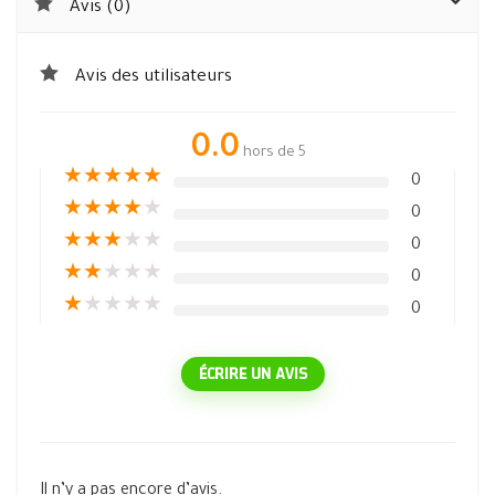
Avis (0)
Avis des utilisateurs
0.0
hors de 5
★
★
★
★
★
0
★
★
★
★
★
0
★
★
★
★
★
0
★
★
★
★
★
0
★
★
★
★
★
0
ÉCRIRE UN AVIS
Il n’y a pas encore d’avis.