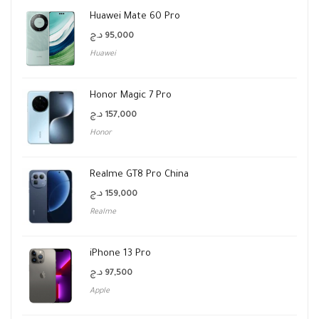
Huawei Mate 60 Pro
د.ج
95,000
Huawei
Honor Magic 7 Pro
د.ج
157,000
Honor
Realme GT8 Pro China
د.ج
159,000
Realme
iPhone 13 Pro
د.ج
97,500
Apple