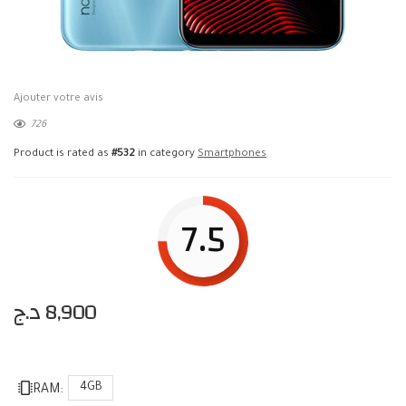
Ajouter votre avis
726
Product is rated as
#532
in category
Smartphones
7.5
د.ج
8,900
4GB
RAM: