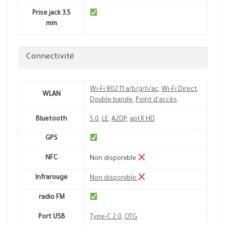
Prise jack 3,5
mm
Connectivité
Wi-Fi 802.11 a/b/g/n/ac
,
Wi-Fi Direct
,
WLAN
Double bande
,
Point d'accès
Bluetooth
5.0
,
LE
,
A2DP
,
aptX HD
GPS
NFC
Non disponible
Infrarouge
Non disponible
radio FM
Port USB
Type-C 2.0
,
OTG