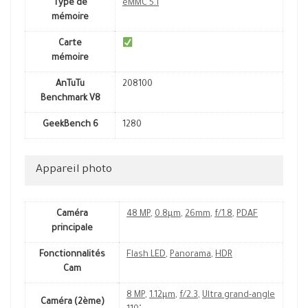
Type de
eMMC 5.1
mémoire
Carte
mémoire
AnTuTu
208100
Benchmark V8
GeekBench 6
1280
Appareil photo
Caméra
48 MP
,
0.8µm
,
26mm
,
f/1.8
,
PDAF
principale
Fonctionnalités
Flash LED
,
Panorama
,
HDR
Cam
8 MP
,
1.12µm
,
f/2.3
,
Ultra grand-angle
Caméra (2ème)