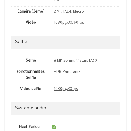
119˚
Caméra (3ème)
2 MP
,
f/2.4
,
Macro
Vidéo
1080p@30/60fps
Selfie
Selfie
8 MP
,
26mm
,
1.12µm
,
f/2.0
Fonctionnalités
HDR
,
Panorama
Selfie
Vidéo selfie
1080p@30fps
Système audio
Haut-Parleur