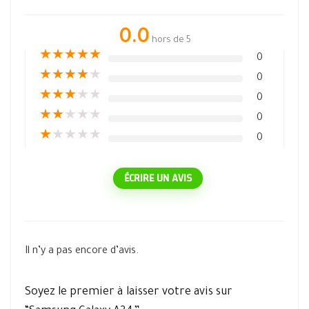
0.0
hors de 5
★
★
★
★
★
0
★
★
★
★
★
0
★
★
★
★
★
0
★
★
★
★
★
0
★
★
★
★
★
0
ÉCRIRE UN AVIS
Il n’y a pas encore d’avis.
Soyez le premier à laisser votre avis sur