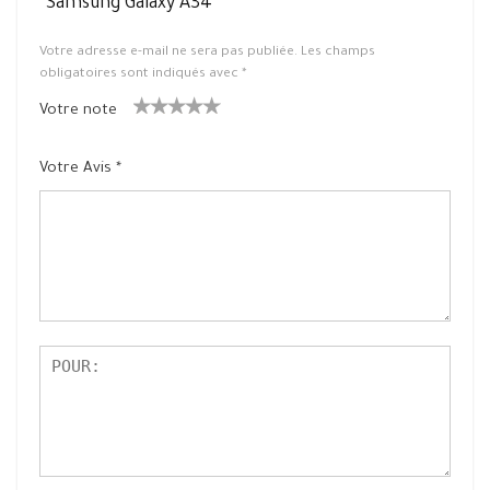
“Samsung Galaxy A34”
Votre adresse e-mail ne sera pas publiée.
Les champs
obligatoires sont indiqués avec
*
Votre note
1
2 ét
3 étoile
4 étoiles
5 étoiles
ét
oiles
s sur 5
sur 5
sur 5
Votre Avis
*
oil
sur
e
5
su
r
5