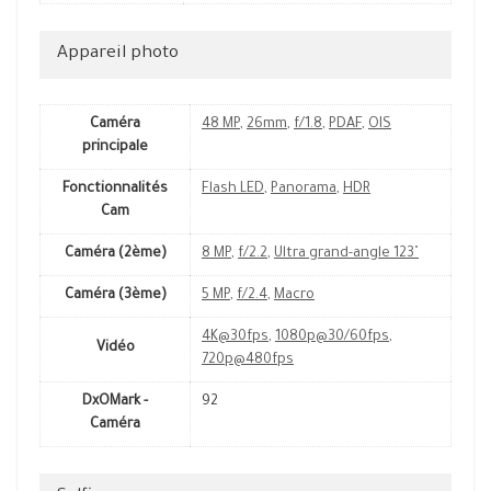
Appareil photo
Caméra
48 MP
,
26mm
,
f/1.8
,
PDAF
,
OIS
principale
Fonctionnalités
Flash LED
,
Panorama
,
HDR
Cam
Caméra (2ème)
8 MP
,
f/2.2
,
Ultra grand-angle 123˚
Caméra (3ème)
5 MP
,
f/2.4
,
Macro
4K@30fps
,
1080p@30/60fps
,
Vidéo
720p@480fps
DxOMark -
92
Caméra