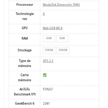
Processeur
MediaTek Dimensity 1080
Technologie
6
nm
GPU
Mali-G68 MC4
6GB
8GB
RAM
128GB
256GB
Stockage
Type de
UFS 2.2
mémoire
Carte
mémoire
AnTuTu
517667
Benchmark V11
GeekBench 6
2281