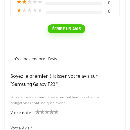
★
★
★
★
★
0
★
★
★
★
★
0
ÉCRIRE UN AVIS
Il n’y a pas encore d’avis.
Soyez le premier à laisser votre avis sur
“Samsung Galaxy F23”
Votre adresse e-mail ne sera pas publiée.
Les champs
obligatoires sont indiqués avec
*
Votre note
1
2 ét
3 étoile
4 étoiles
5 étoiles
ét
oiles
s sur 5
sur 5
sur 5
Votre Avis
*