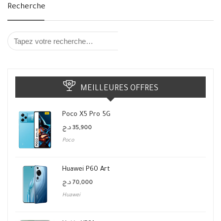
Recherche
MEILLEURES OFFRES
Poco X5 Pro 5G
د.ج
35,900
Poco
Huawei P60 Art
د.ج
70,000
Huawei