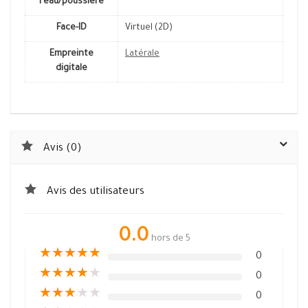
l'eau/poussière
Face-ID
Virtuel (2D)
Empreinte
Latérale
digitale
Avis (0)
Avis des utilisateurs
0.0
hors de 5
★
★
★
★
★
0
★
★
★
★
★
0
★
★
★
★
★
0