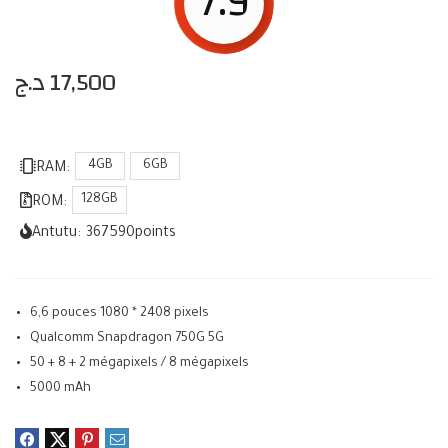
7.9
د.ج
17,500
4GB
6GB
RAM:
128GB
ROM:
Antutu:
367590
points
6,6 pouces 1080 * 2408 pixels
Qualcomm Snapdragon 750G 5G
50 + 8 + 2 mégapixels / 8 mégapixels
5000 mAh