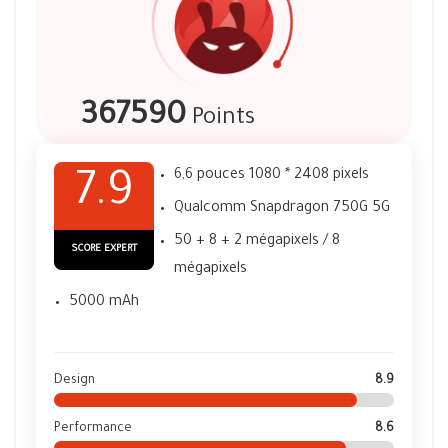
367590
Points
6,6 pouces 1080 * 2408 pixels
7.9
Qualcomm Snapdragon 750G 5G
50 + 8 + 2 mégapixels / 8
SCORE EXPERT
mégapixels
5000 mAh
Design
8.9
Performance
8.6