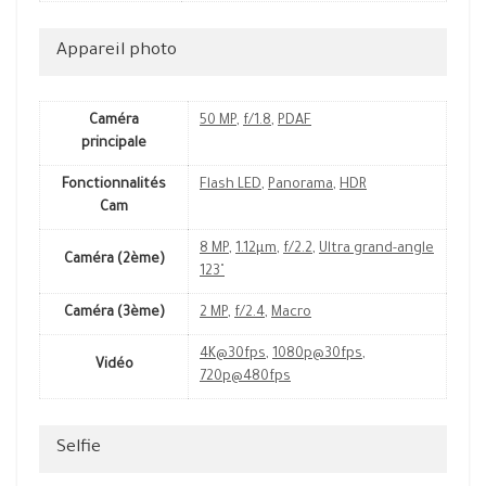
Appareil photo
Caméra
50 MP
,
f/1.8
,
PDAF
principale
Fonctionnalités
Flash LED
,
Panorama
,
HDR
Cam
8 MP
,
1.12µm
,
f/2.2
,
Ultra grand-angle
Caméra (2ème)
123˚
Caméra (3ème)
2 MP
,
f/2.4
,
Macro
4K@30fps
,
1080p@30fps
,
Vidéo
720p@480fps
Selfie