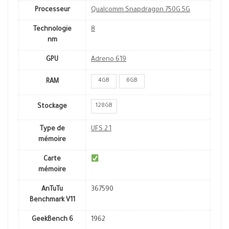
Processeur
Qualcomm Snapdragon 750G 5G
Technologie
8
nm
GPU
Adreno 619
4GB
6GB
RAM
128GB
Stockage
Type de
UFS 2.1
mémoire
Carte
mémoire
AnTuTu
367590
Benchmark V11
GeekBench 6
1962