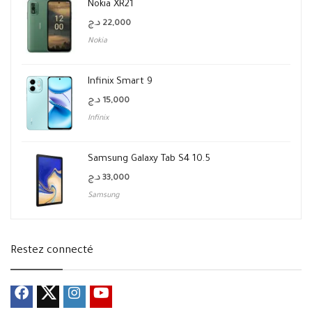
Nokia XR21
د.ج
22,000
Nokia
Infinix Smart 9
د.ج
15,000
Infinix
Samsung Galaxy Tab S4 10.5
د.ج
33,000
Samsung
Restez connecté