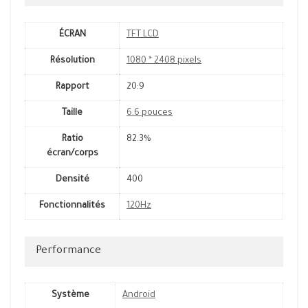
ÉCRAN
TFT LCD
Résolution
1080 * 2408 pixels
Rapport
20:9
Taille
6.6 pouces
Ratio
82.3%
écran/corps
Densité
400
Fonctionnalités
120Hz
Performance
Système
Android