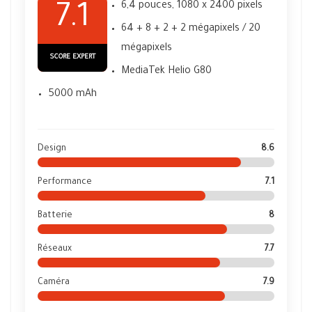
6,4 pouces, 1080 x 2400 pixels
7.1
64 + 8 + 2 + 2 mégapixels / 20
mégapixels
SCORE EXPERT
MediaTek Helio G80
5000 mAh
Design
8.6
Performance
7.1
Batterie
8
Réseaux
7.7
Caméra
7.9