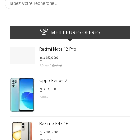
MEILLEURES OFFRES
Redmi Note 12 Pro
د.ج
35,000
Xiaomi
,
Redmi
Oppo Reno6 Z
د.ج
17,900
Oppo
Realme P4x 4G
د.ج
38,500