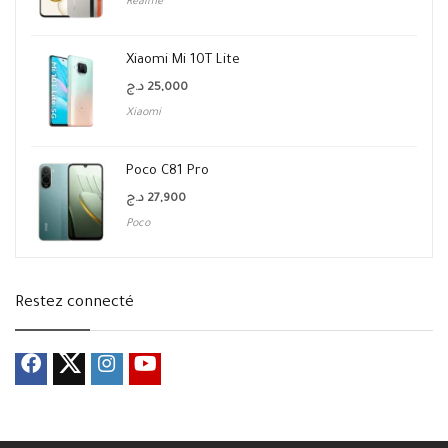
Realme
Xiaomi Mi 10T Lite
د.ج
25,000
Xiaomi
Poco C81 Pro
د.ج
27,900
Poco
Restez connecté