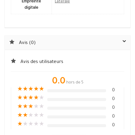
Empreinte
Latérale
digitale
Avis (0)
Avis des utilisateurs
0.0
hors de 5
★
★
★
★
★
0
★
★
★
★
★
0
★
★
★
★
★
0
★
★
★
★
★
0
★
★
★
★
★
0