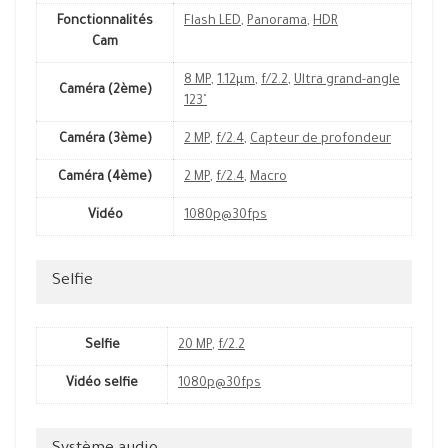
Fonctionnalités
Flash LED
,
Panorama
,
HDR
Cam
8 MP
,
1.12µm
,
f/2.2
,
Ultra grand-angle
Caméra (2ème)
123˚
Caméra (3ème)
2 MP
,
f/2.4
,
Capteur de profondeur
Caméra (4ème)
2 MP
,
f/2.4
,
Macro
Vidéo
1080p@30fps
Selfie
Selfie
20 MP
,
f/2.2
Vidéo selfie
1080p@30fps