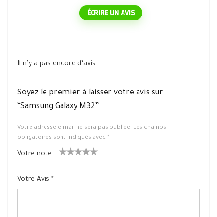
ÉCRIRE UN AVIS
Il n’y a pas encore d’avis.
Soyez le premier à laisser votre avis sur
“Samsung Galaxy M32”
Votre adresse e-mail ne sera pas publiée.
Les champs
obligatoires sont indiqués avec
*
Votre note
1
2 ét
3 étoile
4 étoiles
5 étoiles
ét
oiles
s sur 5
sur 5
sur 5
Votre Avis
*
oil
sur
e
5
su