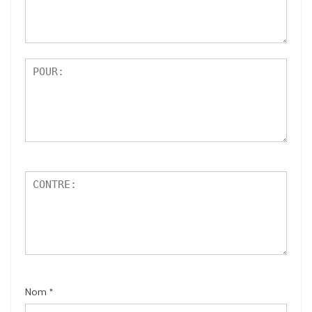
r
5
Nom
*