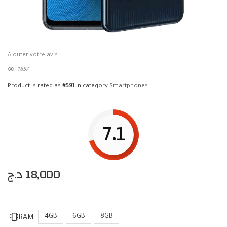
Ajouter votre avis
1657
Product is rated as
#591
in category
Smartphones
7.1
د.ج
18,000
4GB
6GB
8GB
RAM: