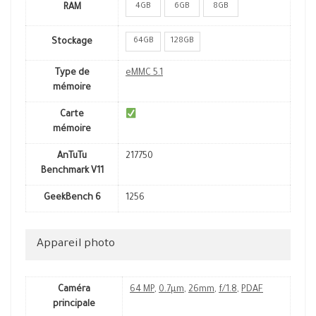
4GB
6GB
8GB
RAM
64GB
128GB
Stockage
Type de
eMMC 5.1
mémoire
Carte
mémoire
AnTuTu
217750
Benchmark V11
GeekBench 6
1256
Appareil photo
Caméra
64 MP
,
0.7µm
,
26mm
,
f/1.8
,
PDAF
principale