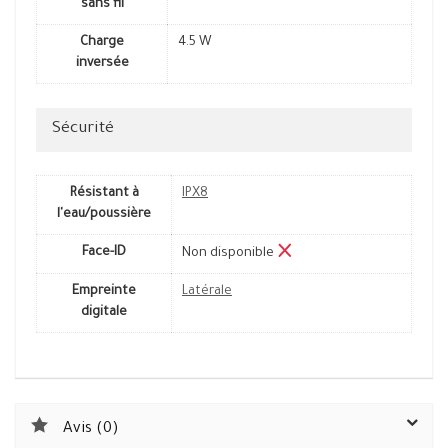
sans fil
Charge
4.5 W
inversée
Sécurité
Résistant à
IPX8
l'eau/poussière
Face-ID
Non disponible
Empreinte
Latérale
digitale
Avis (0)