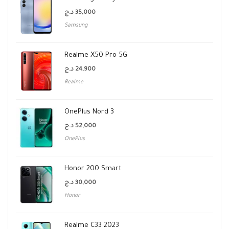
د.ج
35,000
Samsung
Realme X50 Pro 5G
د.ج
24,900
Realme
OnePlus Nord 3
د.ج
52,000
OnePlus
Honor 200 Smart
د.ج
30,000
Honor
Realme C33 2023