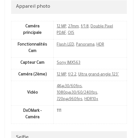
Appareil photo
Caméra
12 MP
,
27mm
,
f/1.8
,
Double Pixel
principale
PDAF
,
OIS
Fonctionnalités
Flash LED
,
Panorama
,
HDR
Cam
Capteur Cam
Sony IMX563
Caméra (2ème)
12 MP
,
f/2.2
,
Ultra grand-angle 123˚
4K@30/60fps
,
Vidéo
1080p@30/60/240fps
,
720p@960fps
,
HDR10+
DxOMark -
111
Caméra
Selfie