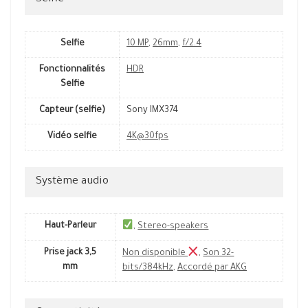
Selfie
10 MP
,
26mm
,
f/2.4
Fonctionnalités
HDR
Selfie
Capteur (selfie)
Sony IMX374
Vidéo selfie
4K@30fps
Système audio
Haut-Parleur
,
Stereo-speakers
Prise jack 3,5
Non disponible
,
Son 32-
mm
bits/384kHz
,
Accordé par AKG