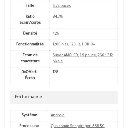
Taille
6.7 pouces
Ratio
84.7%
écran/corps
Densité
426
Fonctionnalités
1200 nits
,
120Hz
,
HDR10+
Écran de
Super AMOLED
,
1.9 pouce
,
260 * 512
couverture
pixels
DxOMark -
128
Écran
Performance
Système
Android
Processeur
Qualcomm Snapdragon 888 5G