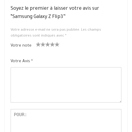
Soyez le premier à laisser votre avis sur
“Samsung Galaxy Z Flip3”
Votre adresse e-mail ne sera pas publiée.
Les champs
obligatoires sont indiqués avec
*
Votre note
1
2 ét
3 étoile
4 étoiles
5 étoiles
ét
oiles
s sur 5
sur 5
sur 5
Votre Avis
*
oil
sur
e
5
su
r
5