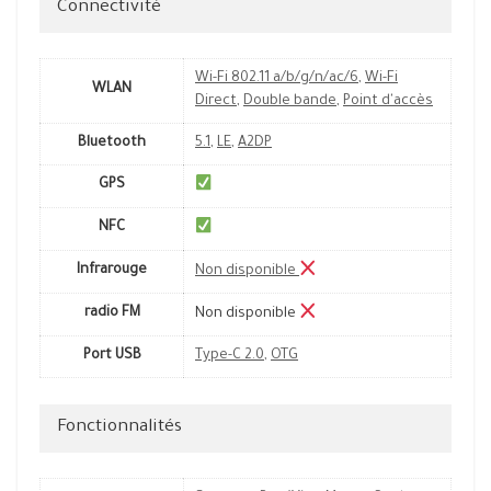
Connectivité
Wi-Fi 802.11 a/b/g/n/ac/6
,
Wi-Fi
WLAN
Direct
,
Double bande
,
Point d'accès
Bluetooth
5.1
,
LE
,
A2DP
GPS
NFC
Infrarouge
Non disponible
radio FM
Non disponible
Port USB
Type-C 2.0
,
OTG
Fonctionnalités