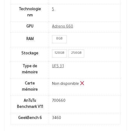
Technologie
5
nm
GPU
Adreno 660
8GB
RAM
128GB
256GB
Stockage
Type de
UFS 3.1
mémoire
Carte
Non disponible
mémoire
AnTuTu
700660
Benchmark V11
GeekBench 6
3460