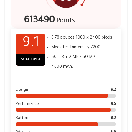
613490
Points
6,78 pouces 1080 × 2400 pixels.
9.1
Mediatek Dimensity 7200.
50 + 8 + 2 MP / 50 MP.
SCORE EXPERT
4600 mAh.
Design
9.2
Performance
9.5
Batterie
8.2