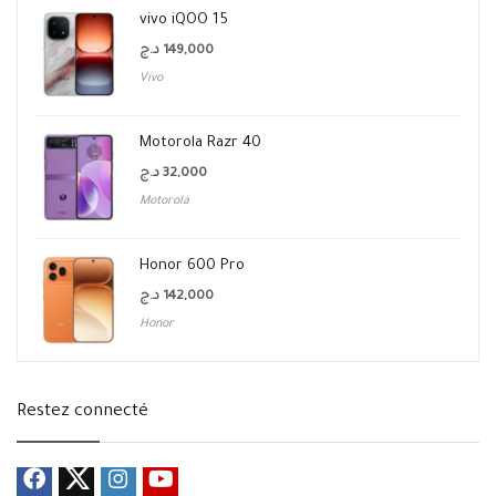
vivo iQOO 15
د.ج
149,000
Vivo
Motorola Razr 40
د.ج
32,000
Motorola
Honor 600 Pro
د.ج
142,000
Honor
Restez connecté