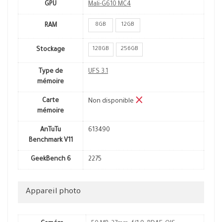
GPU
Mali-G610 MC4
8GB
12GB
RAM
128GB
256GB
Stockage
Type de
UFS 3.1
mémoire
Carte
Non disponible
mémoire
AnTuTu
613490
Benchmark V11
GeekBench 6
2275
Appareil photo