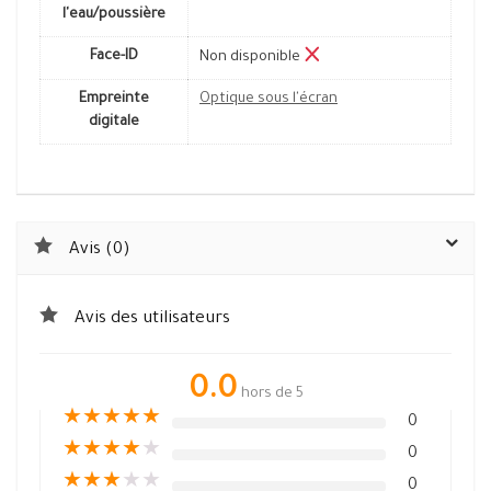
l'eau/poussière
Face-ID
Non disponible
Empreinte
Optique sous l'écran
digitale
Avis (0)
Avis des utilisateurs
0.0
hors de 5
★
★
★
★
★
0
★
★
★
★
★
0
★
★
★
★
★
0