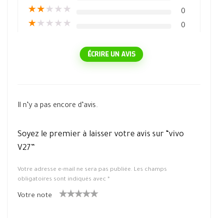
★
★
★
★
★
0
★
★
★
★
★
0
ÉCRIRE UN AVIS
Il n’y a pas encore d’avis.
Soyez le premier à laisser votre avis sur “vivo
V27”
Votre adresse e-mail ne sera pas publiée.
Les champs
obligatoires sont indiqués avec
*
Votre note
1
2 ét
3 étoile
4 étoiles
5 étoiles
ét
oiles
s sur 5
sur 5
sur 5