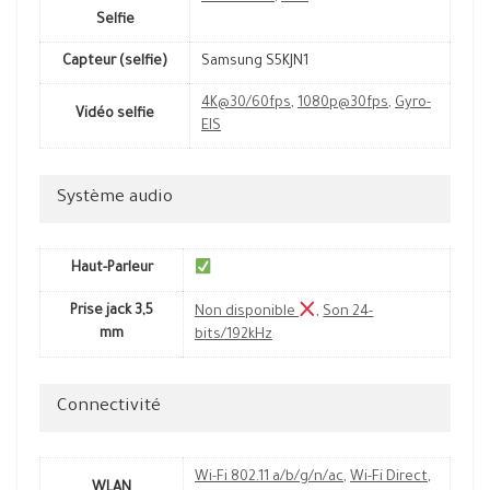
Selfie
Capteur (selfie)
Samsung S5KJN1
4K@30/60fps
,
1080p@30fps
,
Gyro-
Vidéo selfie
EIS
Système audio
Haut-Parleur
Prise jack 3,5
Non disponible
,
Son 24-
mm
bits/192kHz
Connectivité
Wi-Fi 802.11 a/b/g/n/ac
,
Wi-Fi Direct
,
WLAN