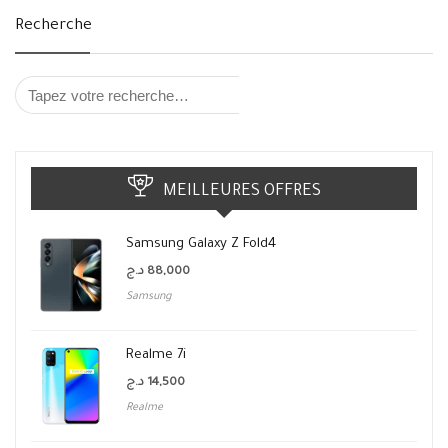
Recherche
MEILLEURES OFFRES
Samsung Galaxy Z Fold4
د.ج
88,000
Samsung
Realme 7i
د.ج
14,500
Realme