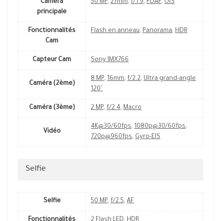
Caméra
50 MP
,
27mm
,
f/1.9
,
PDAF
,
OIS
principale
Fonctionnalités
Flash en anneau
,
Panorama
,
HDR
Cam
Capteur Cam
Sony IMX766
8 MP
,
16mm
,
f/2.2
,
Ultra grand-angle
Caméra (2ème)
120˚
Caméra (3ème)
2 MP
,
f/2.4
,
Macro
4K@30/60fps
,
1080p@30/60fps
,
Vidéo
720p@960fps
,
Gyro-EIS
Selfie
Selfie
50 MP
,
f/2.5
,
AF
Fonctionnalités
2 Flash LED
,
HDR