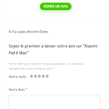
ÉCRIRE UN AVIS
Il n’y a pas encore d’avis.
Soyez le premier à laisser votre avis sur “Xiaomi
Pad 6 Max”
Votre adresse e-mail ne sera pas publiée.
Les champs
obligatoires sont indiqués avec
*
Votre note
1
2 ét
3 étoile
4 étoiles
5 étoiles
ét
oiles
s sur 5
sur 5
sur 5
Votre Avis
*
oil
sur
e
5
su