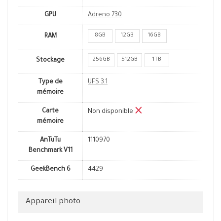
GPU
Adreno 730
8GB
12GB
16GB
RAM
256GB
512GB
1TB
Stockage
Type de
UFS 3.1
mémoire
Carte
Non disponible
mémoire
AnTuTu
1110970
Benchmark V11
GeekBench 6
4429
Appareil photo