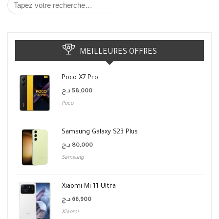
MEILLEURES OFFRES
Poco X7 Pro
د.ج
58,000
Poco
Samsung Galaxy S23 Plus
د.ج
80,000
Samsung
Xiaomi Mi 11 Ultra
د.ج
66,900
Xiaomi