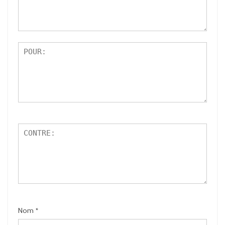
r
5
Nom
*