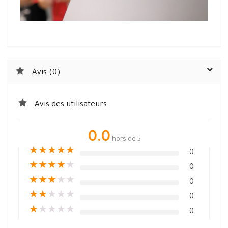
Avis (0)
Avis des utilisateurs
0.0
hors de 5
★
★
★
★
★
0
★
★
★
★
★
0
★
★
★
★
★
0
★
★
★
★
★
0
★
★
★
★
★
0