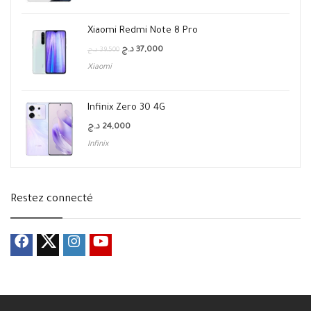
Xiaomi Redmi Note 8 Pro
د.ج
37,000
د.ج
39,500
Xiaomi
Infinix Zero 30 4G
د.ج
24,000
Infinix
Restez connecté