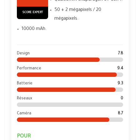
Qualcomm Snapdragon 8+ Gen 1.
50 + 2 mégapixels / 20
SCORE EXPERT
mégapixels.
10000 mAh.
Design
7.8
Performance
9.4
Batterie
9.3
Réseaux
0
Caméra
8.7
POUR