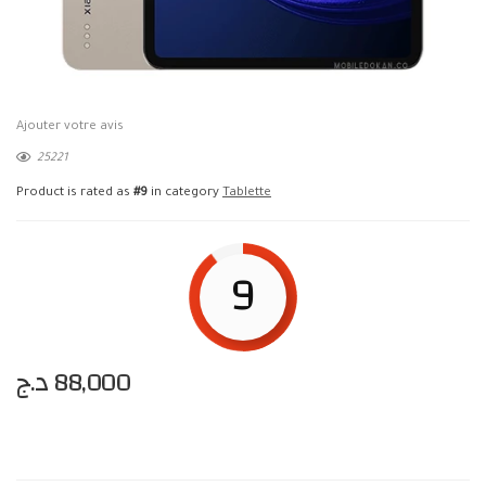
Ajouter votre avis
25221
Product is rated as
#9
in category
Tablette
9
د.ج
88,000