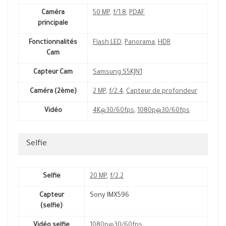
Caméra
50 MP
,
f/1.8
,
PDAF
principale
Fonctionnalités
Flash LED
,
Panorama
,
HDR
Cam
Capteur Cam
Samsung S5KJN1
Caméra (2ème)
2 MP
,
f/2.4
,
Capteur de profondeur
Vidéo
4K@30/60fps
,
1080p@30/60fps
Selfie
Selfie
20 MP
,
f/2.2
Capteur
Sony IMX596
(selfie)
Vidéo selfie
1080p@30/60fps