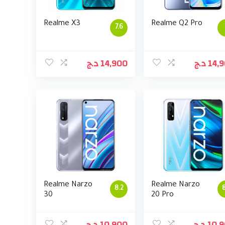
Realme X3
Realme Q2 Pro
7.6
د.ج
14,900
د.ج
14,
Realme Narzo
Realme Narzo
8.2
8
30
20 Pro
د.ج
10,900
د.ج
10,