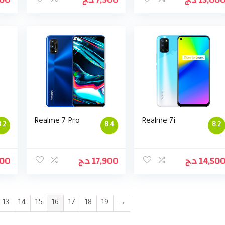
Realme 7 Pro
Realme 7i
.2
8.4
8.2
500
د.ج
17,900
د.ج
14,50
13
14
15
16
17
18
19
→