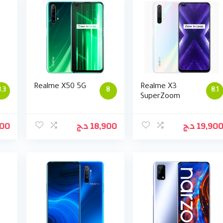
Realme X50 5G
Realme X3
.3
8
8.1
SuperZoom
900
د.ج
18,900
د.ج
19,90