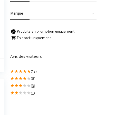
Marque
Produits en promotion uniquement
En stock uniquement
Avis des visiteurs
0
★
★
★
★
★
(12)
★
★
★
★
★
(8)
★
★
★
★
★
(3)
★
★
★
★
★
(1)