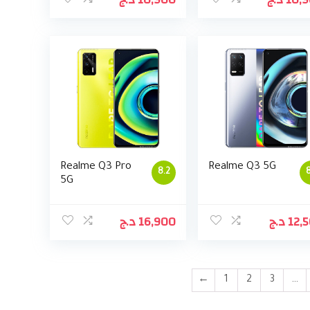
Realme Q3 Pro
Realme Q3 5G
8.2
8
5G
د.ج
16,900
د.ج
12,
←
1
2
3
…