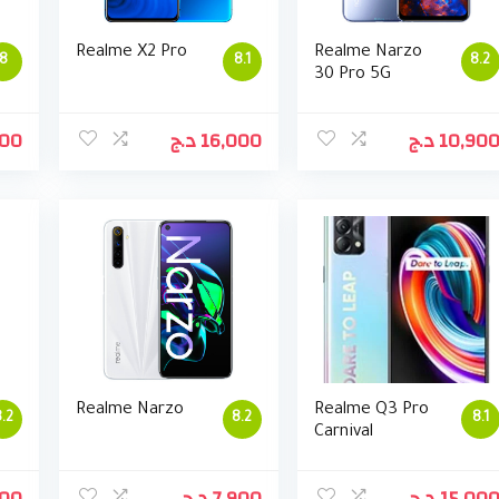
Realme X2 Pro
Realme Narzo
8
8.1
8.2
30 Pro 5G
900
د.ج
16,000
د.ج
10,90
Realme Narzo
Realme Q3 Pro
.2
8.2
8.1
Carnival
900
د.ج
7,900
د.ج
15,00