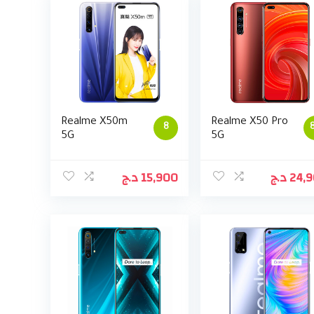
Realme X50m
Realme X50 Pro
8
8
5G
5G
د.ج
15,900
د.ج
24,