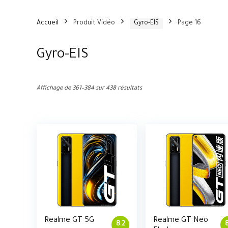
Accueil
Produit Vidéo
Gyro-EIS
Page 16
Gyro-EIS
Affichage de 361–384 sur 438 résultats
Realme GT 5G
Realme GT Neo
8.2
8