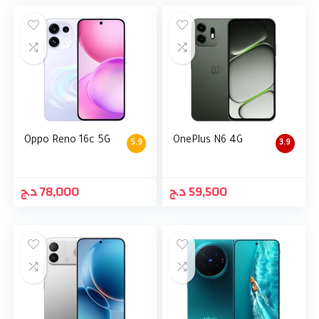
Oppo Reno 16c 5G
OnePlus N6 4G
5.9
3.9
د.ج
78,000
د.ج
59,500