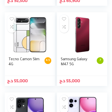
د.ج
92,500
د.ج
65,900
Tecno Camon Slim
Samsung Galaxy
4.5
7
4G
M47 5G
د.ج
55,000
د.ج
55,000