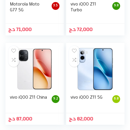
Motorola Moto
vivo iQOO Z11
3.5
9.8
G77 5G
Turbo
د.ج
71,000
د.ج
72,000
vivo iQOO Z11 China
vivo iQOO Z11 5G
9.2
6.8
د.ج
87,000
د.ج
82,000