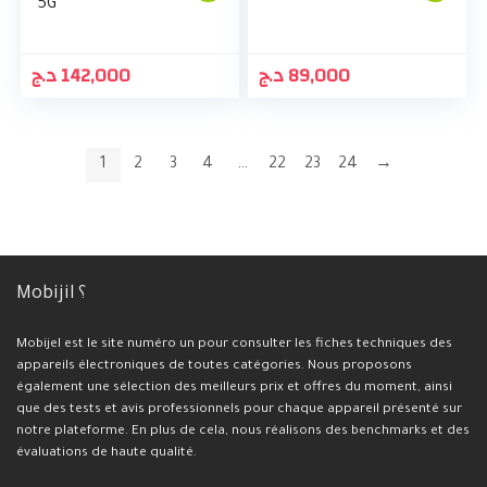
5G
د.ج
142,000
د.ج
89,000
1
2
3
4
…
22
23
24
→
Mobijil ؟
Mobijel est le site numéro un pour consulter les fiches techniques des
appareils électroniques de toutes catégories. Nous proposons
également une sélection des meilleurs prix et offres du moment, ainsi
que des tests et avis professionnels pour chaque appareil présenté sur
notre plateforme. En plus de cela, nous réalisons des benchmarks et des
évaluations de haute qualité.