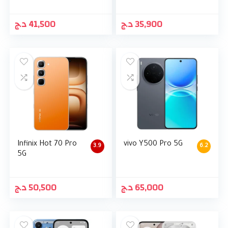
د.ج
41,500
د.ج
35,900
Infinix Hot 70 Pro
vivo Y500 Pro 5G
3.9
6.2
5G
د.ج
50,500
د.ج
65,000