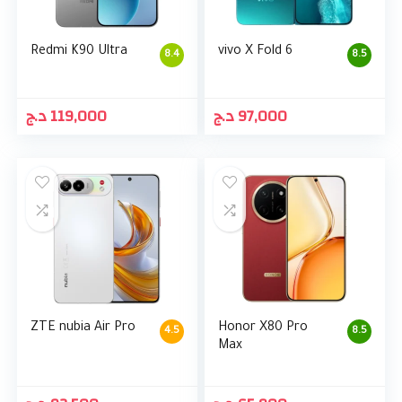
Redmi K90 Ultra
vivo X Fold 6
8.4
8.5
د.ج
119,000
د.ج
97,000
ZTE nubia Air Pro
Honor X80 Pro
4.5
8.5
Max