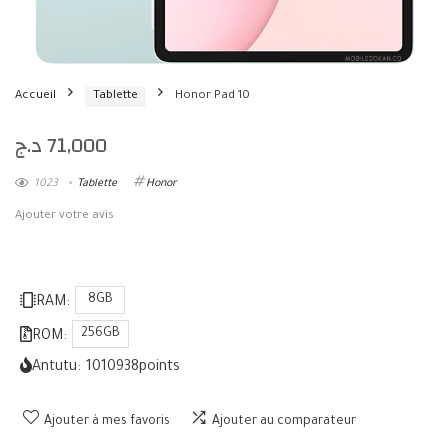
Accueil
Tablette
Honor Pad 10
د.ج
71,000
1023
Tablette
Honor
Ajouter votre avis
8GB
RAM:
256GB
ROM:
Antutu:
1010938
points
Ajouter à mes favoris
Ajouter au comparateur