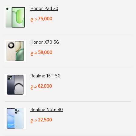
Honor Pad 20
د.ج
75,000
Honor X70 5G
د.ج
59,000
Realme 16T 5G
د.ج
62,000
Realme Note 80
د.ج
22,500