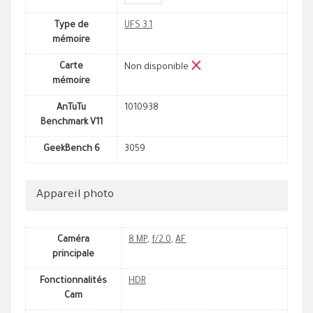
Type de
UFS 3.1
mémoire
Carte
Non disponible
mémoire
AnTuTu
1010938
Benchmark V11
GeekBench 6
3059
Appareil photo
Caméra
8 MP
,
f/2.0
,
AF
principale
Fonctionnalités
HDR
Cam