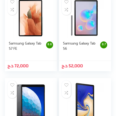
Samsung Galaxy Tab
Samsung Galaxy Tab
8.6
8.7
S7 FE
S6
د.ج
72,000
د.ج
52,000