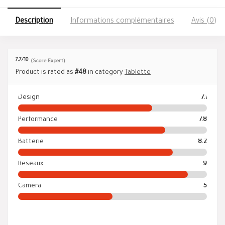
Description
Informations complémentaires
Avis (0)
7.7
/10
(Score Expert)
Product is rated as
#48
in category
Tablette
Design
7.1
Performance
7.8
Batterie
8.2
Réseaux
9
Caméra
5