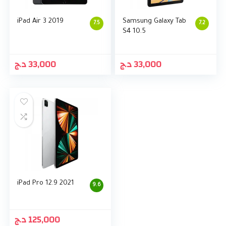
iPad Air 3 2019
Samsung Galaxy Tab
7.5
7.2
S4 10.5
د.ج
33,000
د.ج
33,000
iPad Pro 12.9 2021
9.6
د.ج
125,000