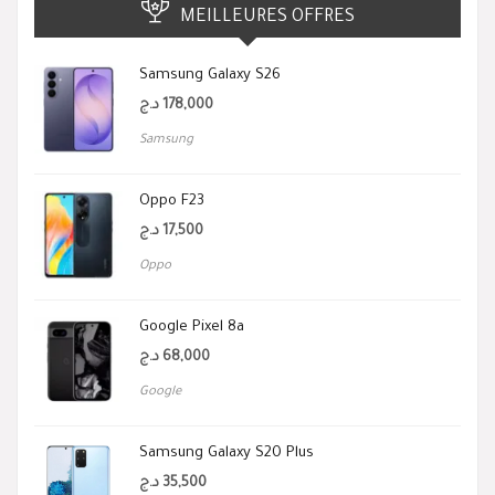
MEILLEURES OFFRES
Samsung Galaxy S26
د.ج
178,000
Samsung
Oppo F23
د.ج
17,500
Oppo
Google Pixel 8a
د.ج
68,000
Google
Samsung Galaxy S20 Plus
د.ج
35,500