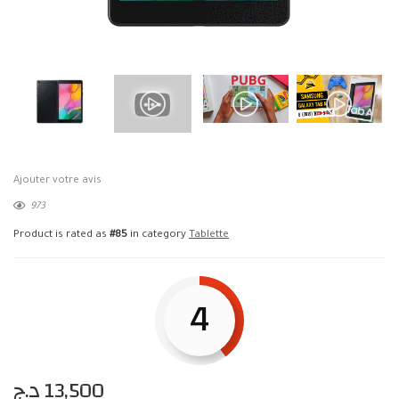
Ajouter votre avis
973
Product is rated as
#85
in category
Tablette
4
د.ج
13,500