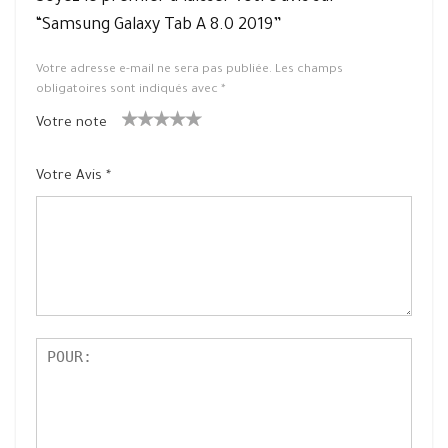
“Samsung Galaxy Tab A 8.0 2019”
Votre adresse e-mail ne sera pas publiée.
Les champs
obligatoires sont indiqués avec
*
Votre note
1
2 ét
3 étoile
4 étoiles
5 étoiles
ét
oiles
s sur 5
sur 5
sur 5
Votre Avis
*
oil
sur
e
5
su
r
5