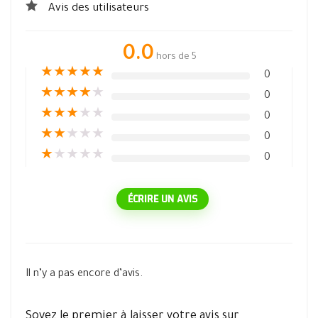
Avis des utilisateurs
0.0
hors de 5
★
★
★
★
★
0
★
★
★
★
★
0
★
★
★
★
★
0
★
★
★
★
★
0
★
★
★
★
★
0
ÉCRIRE UN AVIS
Il n’y a pas encore d’avis.
Soyez le premier à laisser votre avis sur