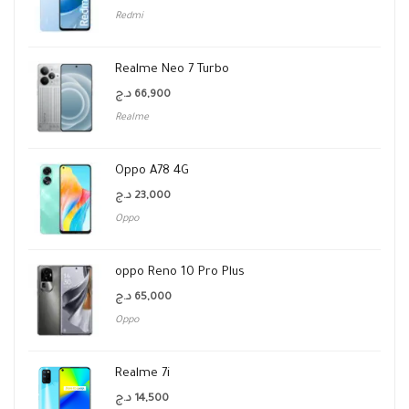
Redmi
Realme Neo 7 Turbo
د.ج
66,900
Realme
Oppo A78 4G
د.ج
23,000
Oppo
oppo Reno 10 Pro Plus
د.ج
65,000
Oppo
Realme 7i
د.ج
14,500