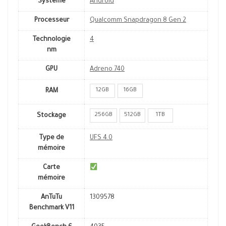
Système
Android
Processeur
Qualcomm Snapdragon 8 Gen 2
Technologie
4
nm
GPU
Adreno 740
12GB
16GB
RAM
256GB
512GB
1TB
Stockage
Type de
UFS 4.0
mémoire
Carte
mémoire
AnTuTu
1309578
Benchmark V11