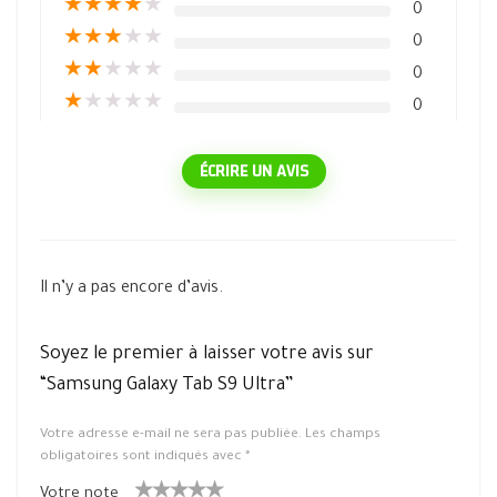
★
★
★
★
★
0
★
★
★
★
★
0
★
★
★
★
★
0
★
★
★
★
★
0
ÉCRIRE UN AVIS
Il n’y a pas encore d’avis.
Soyez le premier à laisser votre avis sur
“Samsung Galaxy Tab S9 Ultra”
Votre adresse e-mail ne sera pas publiée.
Les champs
obligatoires sont indiqués avec
*
Votre note