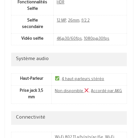
Fonctionnalités
HDR
Selfie
Selfie
12 MP
,
26mm
,
f/2.2
secondaire
Vidéo selfie
4K@30/60fps
,
1080p@30fps
Système audio
Haut-Parleur
,
4 haut-parleurs stéréo
Prise jack 3,5
Non disponible
,
Accordé par AKG
mm
Connectivité
Wi-Fi 802.11 a/b/g/n/ac/6e
,
Wi-Fi