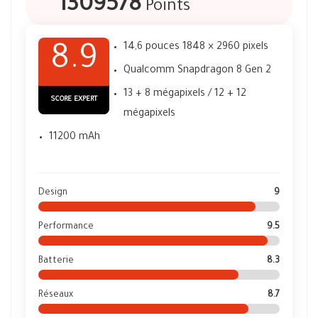
1309578
Points
14,6 pouces 1848 × 2960 pixels
8.9
Qualcomm Snapdragon 8 Gen 2
13 + 8 mégapixels / 12 + 12
SCORE EXPERT
mégapixels
11200 mAh
Design
9
Performance
9.5
Batterie
8.3
Réseaux
8.7