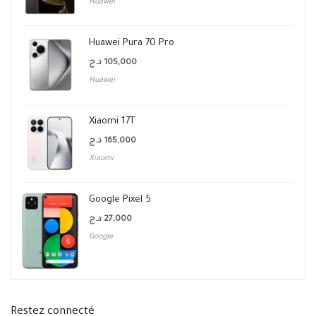
Huawei
Huawei Pura 70 Pro
د.ج
105,000
Huawei
Xiaomi 17T
د.ج
165,000
Xiaomi
Google Pixel 5
د.ج
27,000
Google
Restez connecté