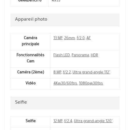
GeekBench 6
4935
Appareil photo
Caméra
13 MP
,
26mm
,
f/2.0
,
AF
principale
Fonctionnalités
Flash LED
,
Panorama
,
HDR
Cam
Caméra (2ème)
8 MP
,
f/2.2
,
Ultra grand-angle 112˚
Vidéo
4K@30/60fps
,
1080p@30fps
Selfie
Selfie
12 MP
,
f/2.4
,
Ultra grand-angle 120˚