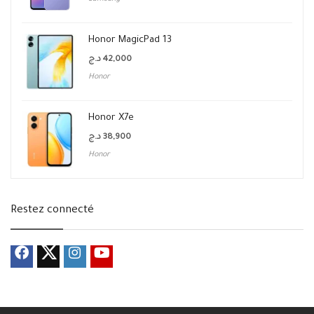
Honor MagicPad 13
د.ج
42,000
Honor
Honor X7e
د.ج
38,900
Honor
Restez connecté