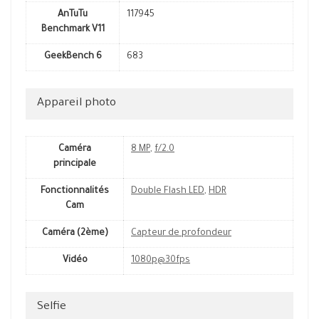
AnTuTu
117945
Benchmark V11
GeekBench 6
683
Appareil photo
Caméra
8 MP
,
f/2.0
principale
Fonctionnalités
Double Flash LED
,
HDR
Cam
Caméra (2ème)
Capteur de profondeur
Vidéo
1080p@30fps
Selfie