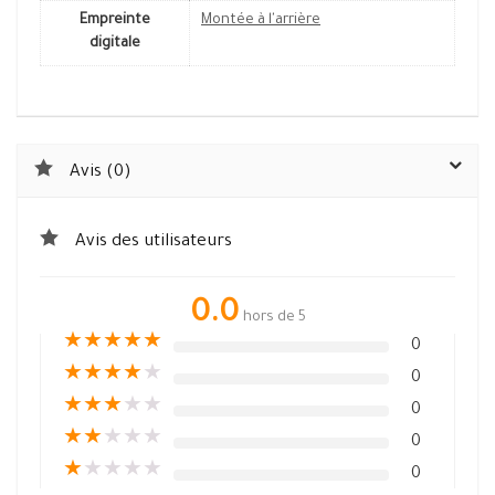
Empreinte
Montée à l'arrière
digitale
Avis (0)
Avis des utilisateurs
0.0
hors de 5
★
★
★
★
★
0
★
★
★
★
★
0
★
★
★
★
★
0
★
★
★
★
★
0
★
★
★
★
★
0