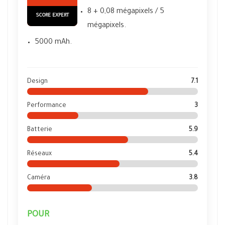
8 + 0,08 mégapixels / 5
SCORE EXPERT
mégapixels.
5000 mAh.
Design
7.1
Performance
3
Batterie
5.9
Réseaux
5.4
Caméra
3.8
POUR