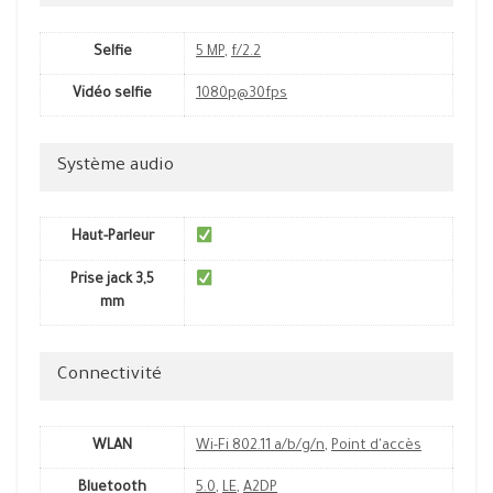
Selfie
5 MP
,
f/2.2
Vidéo selfie
1080p@30fps
Système audio
Haut-Parleur
Prise jack 3,5
mm
Connectivité
WLAN
Wi-Fi 802.11 a/b/g/n
,
Point d'accès
Bluetooth
5.0
,
LE
,
A2DP