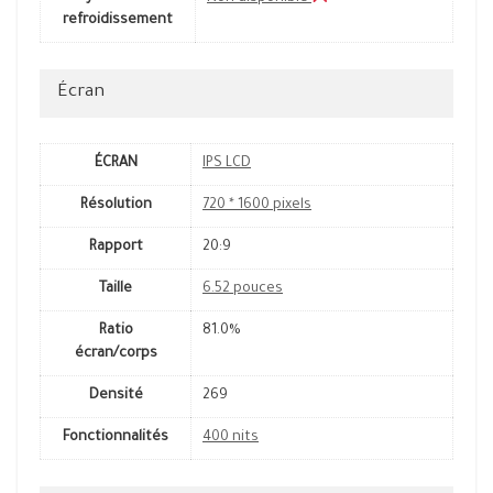
refroidissement
Écran
ÉCRAN
IPS LCD
Résolution
720 * 1600 pixels
Rapport
20:9
Taille
6.52 pouces
Ratio
81.0%
écran/corps
Densité
269
Fonctionnalités
400 nits