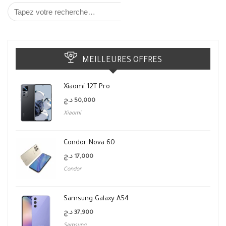
MEILLEURES OFFRES
Xiaomi 12T Pro
د.ج
50,000
Xiaomi
Condor Nova 60
د.ج
17,000
Condor
Samsung Galaxy A54
د.ج
37,900
Samsung