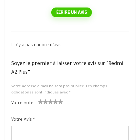
ÉCRIRE UN AVIS
Il n’y a pas encore d’avis.
Soyez le premier à laisser votre avis sur “Redmi
A2 Plus”
Votre adresse e-mail ne sera pas publiée.
Les champs
obligatoires sont indiqués avec
*
Votre note
1
2 ét
3 étoile
4 étoiles
5 étoiles
ét
oiles
s sur 5
sur 5
sur 5
Votre Avis
*
oil
sur
e
5