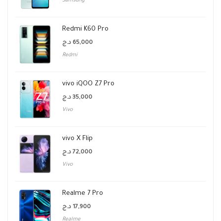
Samsung
Redmi K60 Pro
د.ج
65,000
Redmi
vivo iQOO Z7 Pro
د.ج
35,000
Vivo
vivo X Flip
د.ج
72,000
Vivo
Realme 7 Pro
د.ج
17,900
Realme