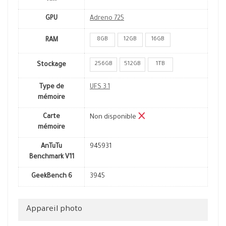
GPU
Adreno 725
8GB
12GB
16GB
RAM
256GB
512GB
1TB
Stockage
Type de
UFS 3.1
mémoire
Carte
Non disponible
mémoire
AnTuTu
945931
Benchmark V11
GeekBench 6
3945
Appareil photo