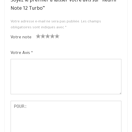
Soyez le premier à laisser votre avis sur “Redmi
Note 12 Turbo”
Votre adresse e-mail ne sera pas publiée.
Les champs
obligatoires sont indiqués avec
*
Votre note
1
2 ét
3 étoile
4 étoiles
5 étoiles
ét
oiles
s sur 5
sur 5
sur 5
Votre Avis
*
oil
sur
e
5
su
r
5