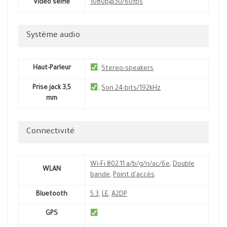
Vidéo selfie
1080p@30/60fps
Système audio
Haut-Parleur
,
Stereo-speakers
Prise jack 3,5
,
Son 24-bits/192kHz
mm
Connectivité
Wi-Fi 802.11 a/b/g/n/ac/6e
,
Double
WLAN
bande
,
Point d'accès
Bluetooth
5.3
,
LE
,
A2DP
GPS