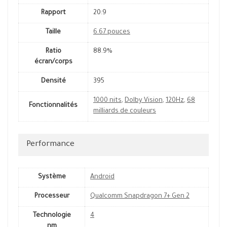
Rapport
20:9
Taille
6.67 pouces
Ratio
88.9%
écran/corps
Densité
395
1000 nits
,
Dolby Vision
,
120Hz
,
68
Fonctionnalités
milliards de couleurs
Performance
Système
Android
Processeur
Qualcomm Snapdragon 7+ Gen 2
Technologie
4
nm