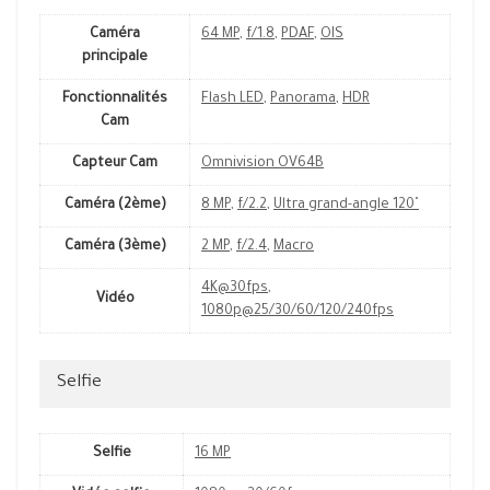
Caméra
64 MP
,
f/1.8
,
PDAF
,
OIS
principale
Fonctionnalités
Flash LED
,
Panorama
,
HDR
Cam
Capteur Cam
Omnivision OV64B
Caméra (2ème)
8 MP
,
f/2.2
,
Ultra grand-angle 120˚
Caméra (3ème)
2 MP
,
f/2.4
,
Macro
4K@30fps
,
Vidéo
1080p@25/30/60/120/240fps
Selfie
Selfie
16 MP