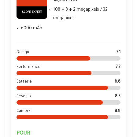
Exynos 1380
108 + 8 + 2 mégapixels / 32
SCORE EXPERT
mégapixels
6000 mAh
Design
7.1
Performance
7.2
Batterie
8.8
Réseaux
8.3
Caméra
8.8
POUR