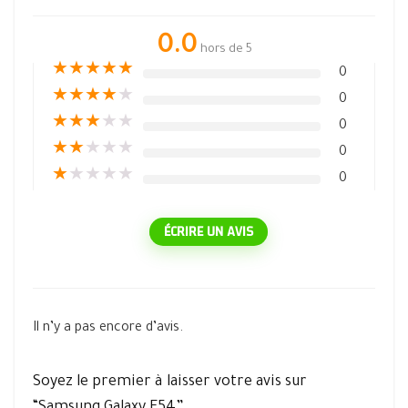
0.0
hors de 5
★
★
★
★
★
0
★
★
★
★
★
0
★
★
★
★
★
0
★
★
★
★
★
0
★
★
★
★
★
0
ÉCRIRE UN AVIS
Il n’y a pas encore d’avis.
Soyez le premier à laisser votre avis sur