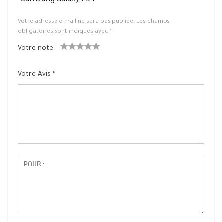
“Samsung Galaxy F54”
Votre adresse e-mail ne sera pas publiée.
Les champs
obligatoires sont indiqués avec
*
Votre note
1
2 ét
3 étoile
4 étoiles
5 étoiles
ét
oiles
s sur 5
sur 5
sur 5
Votre Avis
*
oil
sur
e
5
su
r
5