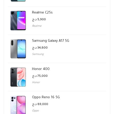
Realme C25s
د.ج
5,900
Realme
Samsung Galaxy A17 5G
د.ج
34,800
Samsung
Honor 400
د.ج
75,000
Honor
Oppo Reno 16 5G
د.ج
89,000
Oppo