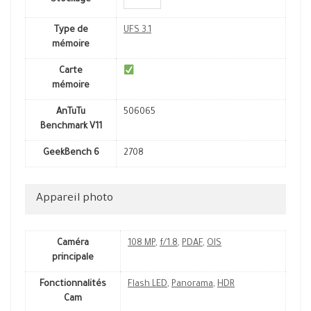
Stockage
Type de
UFS 3.1
mémoire
Carte
mémoire
AnTuTu
506065
Benchmark V11
GeekBench 6
2708
Appareil photo
Caméra
108 MP
,
f/1.8
,
PDAF
,
OIS
principale
Fonctionnalités
Flash LED
,
Panorama
,
HDR
Cam