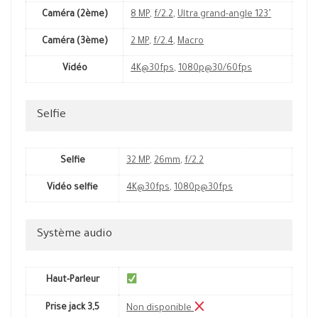
Caméra (2ème)
8 MP
,
f/2.2
,
Ultra grand-angle 123˚
Caméra (3ème)
2 MP
,
f/2.4
,
Macro
Vidéo
4K@30fps
,
1080p@30/60fps
Selfie
Selfie
32 MP
,
26mm
,
f/2.2
Vidéo selfie
4K@30fps
,
1080p@30fps
Système audio
Haut-Parleur
Prise jack 3,5
Non disponible