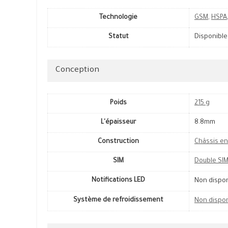
Technologie
GSM
,
HSPA
Statut
Disponible
Conception
Poids
215 g
L'épaisseur
8.8mm
Construction
Châssis en
SIM
Double SI
Notifications LED
Non dispo
Système de refroidissement
Non dispo