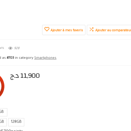
Ajouter à mes favoris
Ajouter au comparateu
vis
928
ed as
#703
in category
Smartphones
د.ج
11,900
GB
GB
128GB