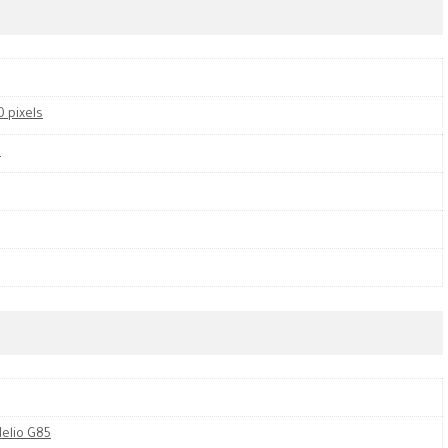
0 pixels
s
elio G85