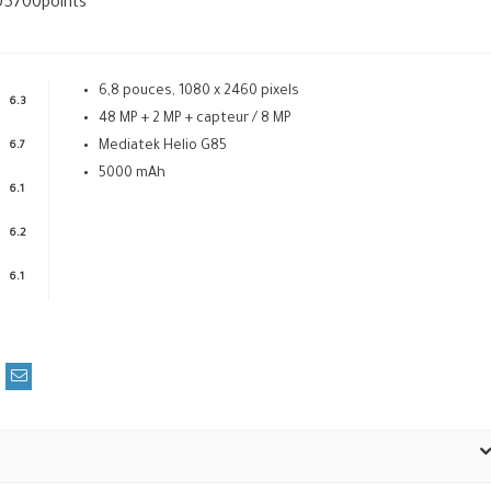
05700
points
6,8 pouces, 1080 x 2460 pixels
6.3
48 MP + 2 MP + capteur / 8 MP
Mediatek Helio G85
6.7
5000 mAh
6.1
6.2
6.1