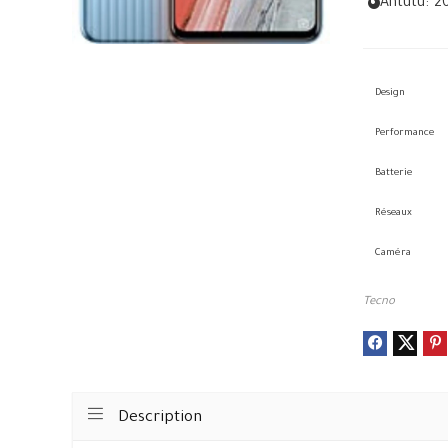
Antutu:
2
Design
Performance
Batterie
Réseaux
Caméra
Tecno
Description