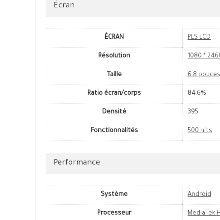
Écran
ÉCRAN
PLS LCD
Résolution
1080 * 246
Taille
6.8 pouce
Ratio écran/corps
84.6%
Densité
395
Fonctionnalités
500 nits
Performance
Système
Android
Processeur
MediaTek H