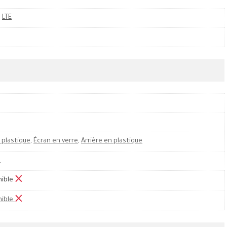
,
LTE
 plastique
,
Écran en verre
,
Arrière en plastique
M
nible
nible