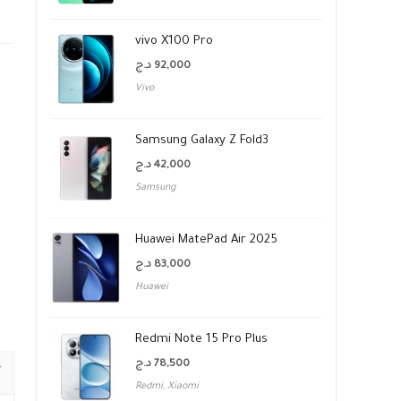
vivo X100 Pro
د.ج
92,000
Vivo
Samsung Galaxy Z Fold3
د.ج
42,000
Samsung
Huawei MatePad Air 2025
د.ج
83,000
Huawei
Redmi Note 15 Pro Plus
د.ج
78,500
Redmi
,
Xiaomi