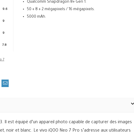
Qualcomm Snapdragon 8+ Gen 1.
50 + 8 + 2 mégapixels / 16 mégapixels.
9.6
5000 mAh.
9
9
7.8
23. Il est équipé d’un appareil photo capable de capturer des images
let, noir et blanc. Le vivo iQOO Neo 7 Pro s’adresse aux utilisateurs