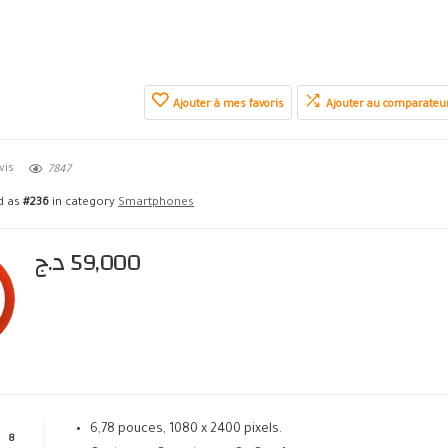
Ajouter à mes favoris
Ajouter au comparateu
vis
7847
ed as
#236
in category
Smartphones
د.ج
59,000
6,78 pouces, 1080 x 2400 pixels.
8