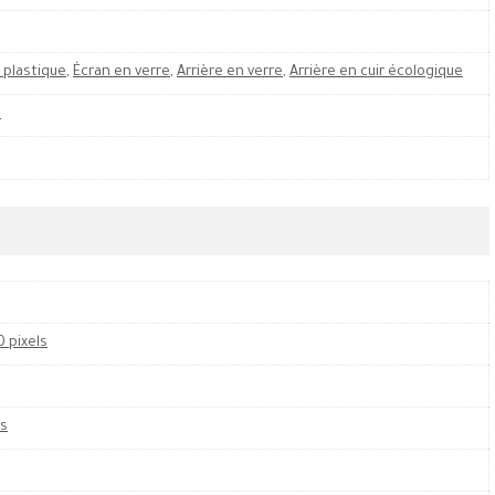
 plastique
,
Écran en verre
,
Arrière en verre
,
Arrière en cuir écologique
M
0 pixels
es