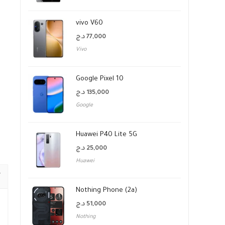
vivo V60
د.ج
77,000
Vivo
Google Pixel 10
د.ج
135,000
Google
Huawei P40 Lite 5G
د.ج
25,000
Huawei
Nothing Phone (2a)
د.ج
51,000
Nothing