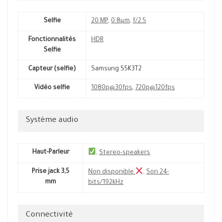
Selfie
20 MP
,
0.8µm
,
f/2.5
Fonctionnalités
HDR
Selfie
Capteur (selfie)
Samsung S5K3T2
Vidéo selfie
1080p@30fps
,
720p@120fps
Système audio
Haut-Parleur
,
Stereo-speakers
Prise jack 3,5
Non disponible
,
Son 24-
mm
bits/192kHz
Connectivité