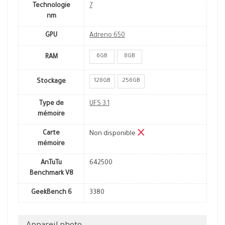
Technologie
7
nm
GPU
Adreno 650
6GB
8GB
RAM
128GB
256GB
Stockage
Type de
UFS 3.1
mémoire
Carte
Non disponible
mémoire
AnTuTu
642500
Benchmark V8
GeekBench 6
3380