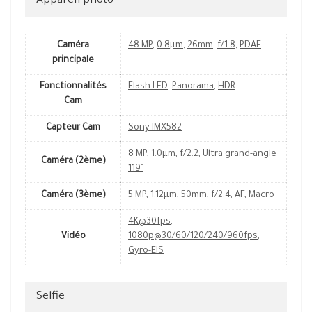
Appareil photo
Caméra
48 MP
,
0.8µm
,
26mm
,
f/1.8
,
PDAF
principale
Fonctionnalités
Flash LED
,
Panorama
,
HDR
Cam
Capteur Cam
Sony IMX582
8 MP
,
1.0µm
,
f/2.2
,
Ultra grand-angle
Caméra (2ème)
119˚
Caméra (3ème)
5 MP
,
1.12µm
,
50mm
,
f/2.4
,
AF
,
Macro
4K@30fps
,
Vidéo
1080p@30/60/120/240/960fps
,
Gyro-EIS
Selfie