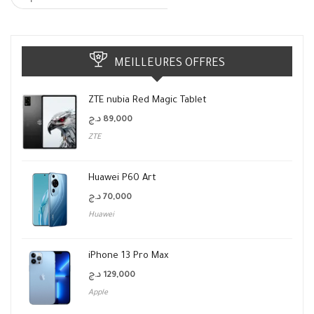
MEILLEURES OFFRES
ZTE nubia Red Magic Tablet
د.ج
89,000
ZTE
Huawei P60 Art
د.ج
70,000
Huawei
iPhone 13 Pro Max
د.ج
129,000
Apple