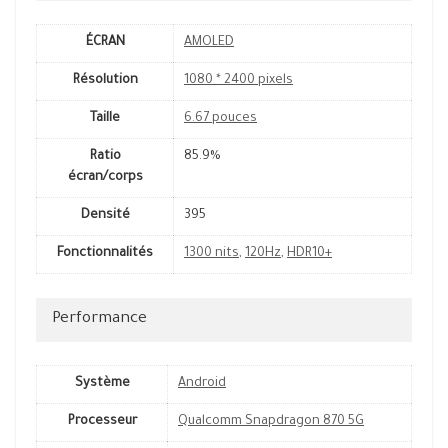
ÉCRAN
AMOLED
Résolution
1080 * 2400 pixels
Taille
6.67 pouces
Ratio
85.9%
écran/corps
Densité
395
Fonctionnalités
1300 nits
,
120Hz
,
HDR10+
Performance
Système
Android
Processeur
Qualcomm Snapdragon 870 5G