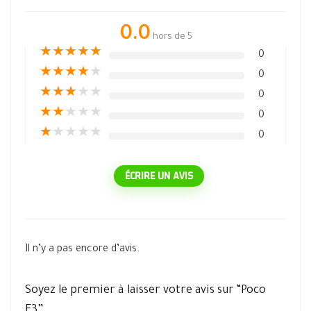
0.0
hors de 5
★
★
★
★
★
0
★
★
★
★
★
0
★
★
★
★
★
0
★
★
★
★
★
0
★
★
★
★
★
0
ÉCRIRE UN AVIS
Il n’y a pas encore d’avis.
Soyez le premier à laisser votre avis sur “Poco
F3”