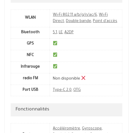
Wi-Fi 802.11 a/b/g/n/ac/6
,
Wi-Fi
WLAN
Direct
,
Double bande
,
Point d'accès
Bluetooth
5.1
,
LE
,
A2DP
GPS
NFC
Infrarouge
radio FM
Non disponible
Port USB
Type-C 2.0
,
OTG
Fonctionnalités
Accéléromètre
,
Gyroscope
,