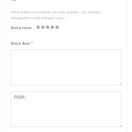
Votre adresse e-mail ne sera pas publiée.
Les champs
obligatoires sont indiqués avec
*
Votre note
1
2 ét
3 étoile
4 étoiles
5 étoiles
ét
oiles
s sur 5
sur 5
sur 5
Votre Avis
*
oil
sur
e
5
su
r
5