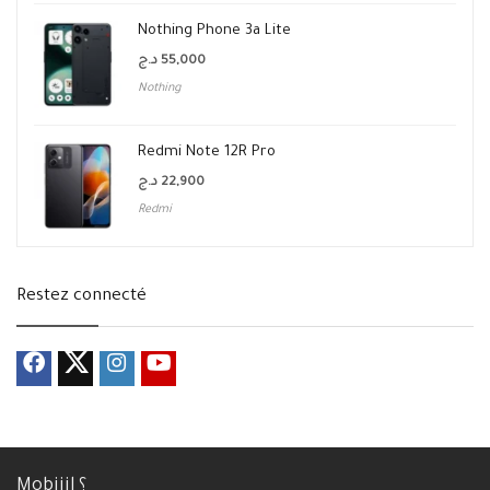
Nothing Phone 3a Lite
د.ج
55,000
Nothing
Redmi Note 12R Pro
د.ج
22,900
Redmi
Restez connecté
Mobijil ؟